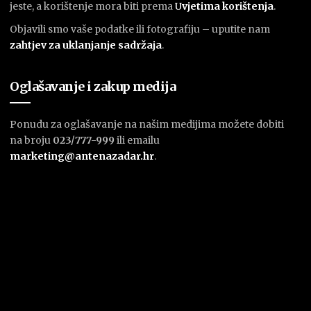
jeste, a korištenje mora biti prema
U
vjetima korištenja
.
Objavili smo vaše podatke ili fotografiju – uputite nam
zahtjev za uklanjanje sadržaja
.
Oglašavanje i zakup medija
Ponudu za oglašavanje na našim medijima možete dobiti
na broju
023/777-999
ili emailu
marketing@antenazadar.hr
.