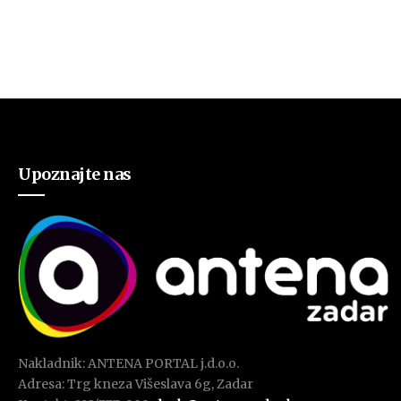
Upoznajte nas
Nakladnik: ANTENA PORTAL j.d.o.o.
Adresa: Trg kneza Višeslava 6g, Zadar