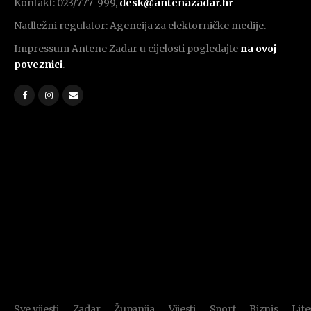
Kontakt: 023/777-999,
desk@antenazadar.hr
Nadležni regulator: Agencija za elektorničke medije.
Impressum Antene Zadar u cijelosti pogledajte
na ovoj
poveznici
.
Sve vijesti
Zadar
Županija
Vijesti
Sport
Biznis
Life