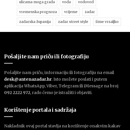
ulicama moga grada
voda
vodovod
vremenska prognoza
vrijeme
zadar
zadarska županija
zadar street style
šime vrsaljko
Pošaljite nam priču ili fotografiju
Pošaljite nam priču, informaciju ili fotografiju na email
desk@antenazadar.hr
. Isto možete poslati i putem
aplikacija WhatsApp, Viber, Telegram ili iMessage na broj
092 2222 972
, rado ćemo je istražiti i objaviti.
Korištenje portala i sadržaja
Nakladnik ovaj portal stavlja na korištenje onakvim kakav