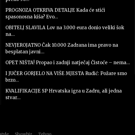
PROGNOZA OTKRIVA DETALJE Kada će stići
spasonosna kiša? Evo…
OBITELJ SLAVILA Lov na 3.000 eura donio veliki šok
na…
NEVJEROJATNO Čak 10.000 Zadrana ima pravo na
besplatan javni…
OPET NIŠTA! Propao i zadnji natječaj Čistoće – nema…
I JUČER GORJELO NA VIŠE MJESTA Rudić: Požare smo
brzo…
KVALIFIKACIJE SP Hrvatska igra u Zadru, ali jedna
stvar…
style
Showbiz
Tehno