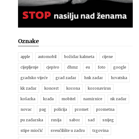
Oznake
apple
automobil
božidar kalmeta
cijene
cijepljenje
cjepivo
dhmz
eu
foto
google
gradsko vijeće
grad zadar
hnk zadar
hrvatska
kk zadar
koncert
korona
koronavirus
košarka
krađa
mobitel
namirnice
nk zadar
novac
pag
policija
promet
prometna
pu zadarska
rusija
sabor
sad
snijeg
stipe miočić
sveučilište u zadru
trgovina