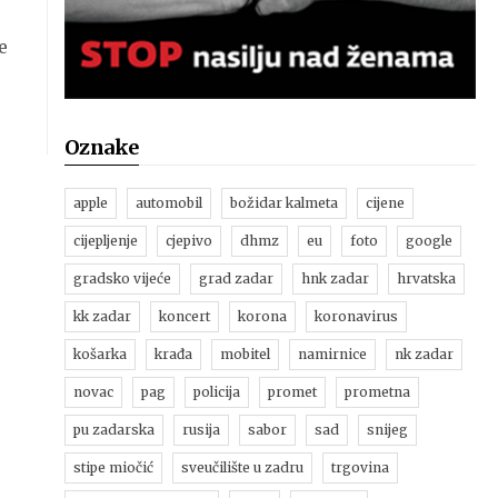
e
Oznake
apple
automobil
božidar kalmeta
cijene
cijepljenje
cjepivo
dhmz
eu
foto
google
gradsko vijeće
grad zadar
hnk zadar
hrvatska
kk zadar
koncert
korona
koronavirus
košarka
krađa
mobitel
namirnice
nk zadar
novac
pag
policija
promet
prometna
pu zadarska
rusija
sabor
sad
snijeg
stipe miočić
sveučilište u zadru
trgovina