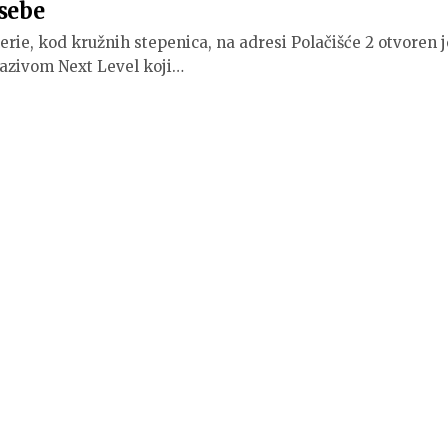
 sebe
rie, kod kružnih stepenica, na adresi Polačišće 2 otvoren j
nazivom Next Level koji…