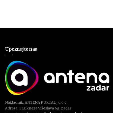
Upoznajte nas
Nakladnik: ANTENA PORTAL j.d.o.o.
Adresa: Trg kneza Višeslava 6g, Zadar