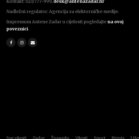
Kontakt: 023/777-999,
desk@antenazadar.hr
Nadležni regulator: Agencija za elektorničke medije.
Impressum Antene Zadar u cijelosti pogledajte
na ovoj
poveznici
.
Sve vijesti
Zadar
Županija
Vijesti
Sport
Biznis
Life