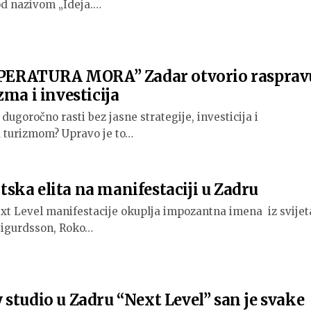
pod nazivom „Ideja.…
ERATURA MORA” Zadar otvorio rasprav
zma i investicija
dugoročno rasti bez jasne strategije, investicija i
a turizmom? Upravo je to…
ka elita na manifestaciji u Zadru
ext Level manifestacije okuplja impozantna imena iz svijet
Sigurdsson, Roko…
studio u Zadru “Next Level” san je svake