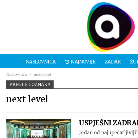
NASLOVNICA
NAJNOVIJE
ZADAR
ŽU
Naslovnica
next level
PREGLED OZNAKA
next level
USPJEŠNI ZADRANI 
Jedan od najupečatljivij