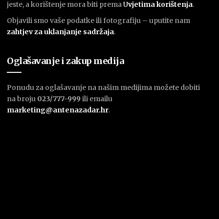
jeste, a korištenje mora biti prema
U
vjetima korištenja
.
Objavili smo vaše podatke ili fotografiju – uputite nam
zahtjev za uklanjanje sadržaja
.
Oglašavanje i zakup medija
Ponudu za oglašavanje na našim medijima možete dobiti
na broju
023/777-999
ili emailu
marketing@antenazadar.hr
.