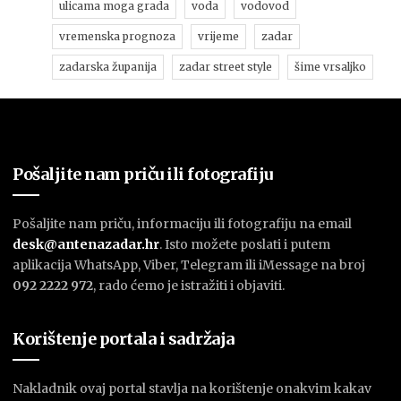
ulicama moga grada
voda
vodovod
vremenska prognoza
vrijeme
zadar
zadarska županija
zadar street style
šime vrsaljko
Pošaljite nam priču ili fotografiju
Pošaljite nam priču, informaciju ili fotografiju na email
desk@antenazadar.hr
. Isto možete poslati i putem
aplikacija WhatsApp, Viber, Telegram ili iMessage na broj
092 2222 972
, rado ćemo je istražiti i objaviti.
Korištenje portala i sadržaja
Nakladnik ovaj portal stavlja na korištenje onakvim kakav