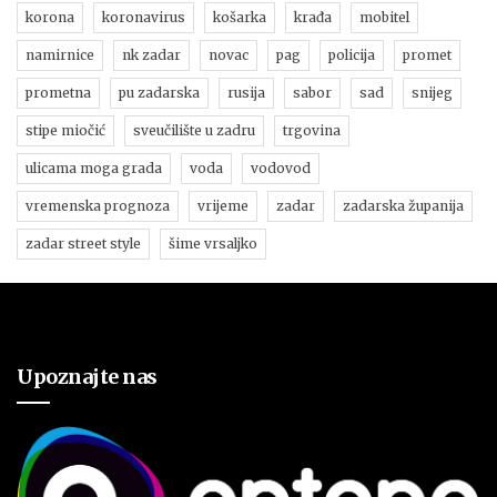
korona
koronavirus
košarka
krađa
mobitel
namirnice
nk zadar
novac
pag
policija
promet
prometna
pu zadarska
rusija
sabor
sad
snijeg
stipe miočić
sveučilište u zadru
trgovina
ulicama moga grada
voda
vodovod
vremenska prognoza
vrijeme
zadar
zadarska županija
zadar street style
šime vrsaljko
Upoznajte nas