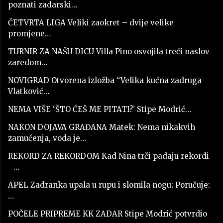
poznati zadarski…
ČETVRTA LIGA Veliki zaokret – dvije velike
promjene…
TURNIR ZA NAŠU DICU Villa Pino osvojila treći naslov
zaredom…
NOVIGRAD Otvorena izložba “Velika kućna zadruga
Vlatković…
NEMA VIŠE ‘ŠTO ĆEŠ ME PITATI?’ Stipe Modrić…
NAKON DOJAVA GRAĐANA Matek: Nema nikakvih
zamućenja, voda je…
REKORD ZA REKORDOM Kad Nina trči padaju rekordi
–…
APEL Zadranka upala u rupu i slomila nogu; Poručuje:
…
POČELE PRIPREME KK ZADAR Stipe Modrić potvrdio