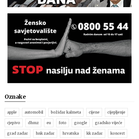
Oznake
apple
automobil
božidar kalmeta
cijene
cijepljenje
cjepivo
dhmz
eu
foto
google
gradsko vijeće
grad zadar
hnk zadar
hrvatska
kk zadar
koncert