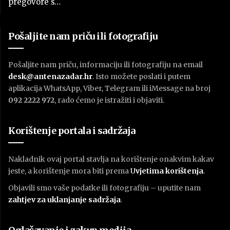
pregovore s…
Pošaljite nam priču ili fotografiju
Pošaljite nam priču, informaciju ili fotografiju na email
desk@antenazadar.hr
. Isto možete poslati i putem
aplikacija WhatsApp, Viber, Telegram ili iMessage na broj
092 2222 972
, rado ćemo je istražiti i objaviti.
Korištenje portala i sadržaja
Nakladnik ovaj portal stavlja na korištenje onakvim kakav
jeste, a korištenje mora biti prema
U
vjetima korištenja
.
Objavili smo vaše podatke ili fotografiju – uputite nam
zahtjev za uklanjanje sadržaja
.