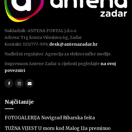
Nakladnik: ANTENA PORTAL j.d.o.o.
Adresa: Trg kneza Višeslava 6g, Zadar
Kontakt: 023/777-999,
desk@antenazadar.hr
Nadležni regulator: Agencija za elektorničke medije.
Impressum Antene Zadar u cijelosti pogledajte
na ovoj
poveznici
.
Najčitanije
FOTOGALERIJA Novigrad Ribarska fešta
TUŽNA VIJEST U moru kod Malog Iža preminuo