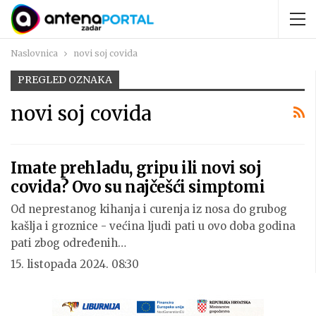
Naslovnica
novi soj covida
PREGLED OZNAKA
novi soj covida
Imate prehladu, gripu ili novi soj
covida? Ovo su najčešći simptomi
Od neprestanog kihanja i curenja iz nosa do grubog
kašlja i groznice - većina ljudi pati u ovo doba godina
pati zbog određenih…
15. listopada 2024. 08:30