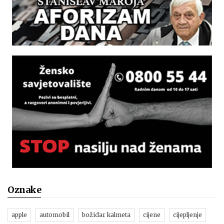
Oznake
apple
automobil
božidar kalmeta
cijene
cijepljenje