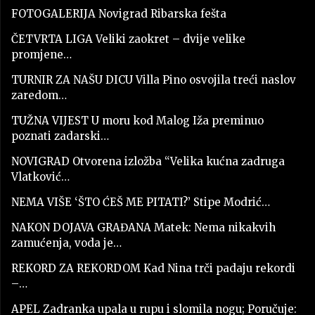
FOTOGALERIJA Novigrad Ribarska fešta
ČETVRTA LIGA Veliki zaokret – dvije velike
promjene…
TURNIR ZA NAŠU DICU Villa Pino osvojila treći naslov
zaredom…
TUŽNA VIJEST U moru kod Malog Iža preminuo
poznati zadarski…
NOVIGRAD Otvorena izložba “Velika kućna zadruga
Vlatković…
NEMA VIŠE ‘ŠTO ĆEŠ ME PITATI?’ Stipe Modrić…
NAKON DOJAVA GRAĐANA Matek: Nema nikakvih
zamućenja, voda je…
REKORD ZA REKORDOM Kad Nina trči padaju rekordi
–…
APEL Zadranka upala u rupu i slomila nogu; Poručuje: