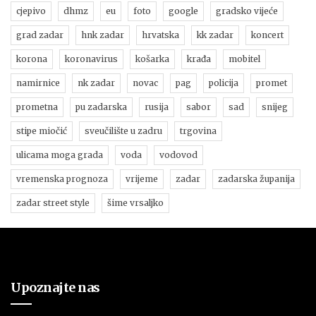
cjepivo
dhmz
eu
foto
google
gradsko vijeće
grad zadar
hnk zadar
hrvatska
kk zadar
koncert
korona
koronavirus
košarka
krađa
mobitel
namirnice
nk zadar
novac
pag
policija
promet
prometna
pu zadarska
rusija
sabor
sad
snijeg
stipe miočić
sveučilište u zadru
trgovina
ulicama moga grada
voda
vodovod
vremenska prognoza
vrijeme
zadar
zadarska županija
zadar street style
šime vrsaljko
Upoznajte nas