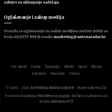
zahtjev za uklanjanje sadržaja
.
Oglašavanje i zakup medija
Ponudu za oglašavanje na našim medijima možete dobiti na
broju
023/777-999
ili emailu
marketing@antenazadar.hr
.
Sve vijesti
Zadar
Županija
Vijesti
Sport
Biznis
Lifestyle
Showbiz
Tehno
© 2007. - 2025.
ANTENNA MEDIA GROUP
• Made with ♥ in ZD
Ponosno koristimo
WordPress
magiju, dodatno začinjenu od
strane
Antenna ICT