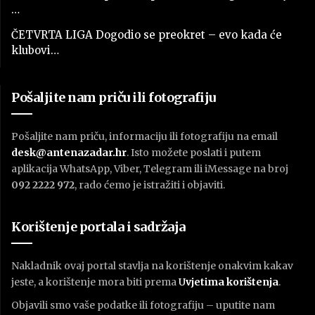
…
ČETVRTA LIGA Dogodio se preokret – evo kada će
klubovi…
Pošaljite nam priču ili fotografiju
Pošaljite nam priču, informaciju ili fotografiju na email
desk@antenazadar.hr
. Isto možete poslati i putem
aplikacija WhatsApp, Viber, Telegram ili iMessage na broj
092 2222 972
, rado ćemo je istražiti i objaviti.
Korištenje portala i sadržaja
Nakladnik ovaj portal stavlja na korištenje onakvim kakav
jeste, a korištenje mora biti prema
U
vjetima korištenja
.
Objavili smo vaše podatke ili fotografiju – uputite nam