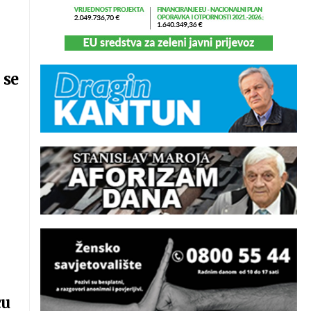
 se
cu