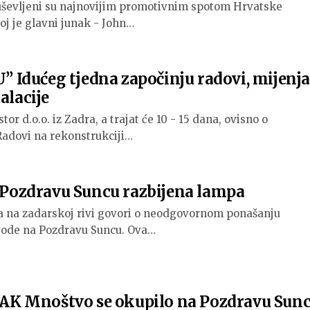
duševljeni su najnovijim promotivnim spotom Hrvatske
joj je glavni junak - John…
Idućeg tjedna započinju radovi, mijenja
alacije
tor d.o.o. iz Zadra, a trajat će 10 - 15 dana, ovisno o
adovi na rekonstrukciji…
ozdravu Suncu razbijena lampa
a na zadarskoj rivi govori o neodgovornom ponašanju
ovode na Pozdravu Suncu. Ova…
K Mnoštvo se okupilo na Pozdravu Sun