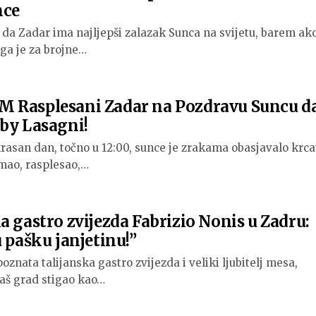
nce
u da Zadar ima najljepši zalazak Sunca na svijetu, barem ako
oga je za brojne…
 Rasplesani Zadar na Pozdravu Suncu d
aby Lasagni!
rasan dan, točno u 12:00, sunce je zrakama obasjavalo krca
mao, rasplesao,…
a gastro zvijezda Fabrizio Nonis u Zadru:
u pašku janjetinu!”
oznata talijanska gastro zvijezda i veliki ljubitelj mesa,
 naš grad stigao kao…