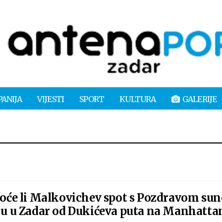
PANIJA
VIJESTI
SPORT
KULTURA
GALERIJE
će li Malkovichev spot s Pozdravom sun
iju u Zadar od Dukićeva puta na Manhatta