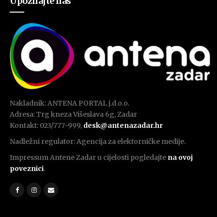
Upoznajte nas
Nakladnik: ANTENA PORTAL j.d.o.o.
Adresa: Trg kneza Višeslava 6g, Zadar
Kontakt: 023/777-999,
desk@antenazadar.hr
Nadležni regulator: Agencija za elektorničke medije.
Impressum Antene Zadar u cijelosti pogledajte
na ovoj
poveznici
.