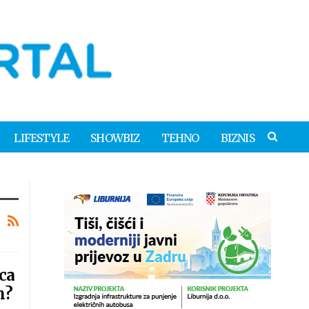
LIFESTYLE
SHOWBIZ
TEHNO
BIZNIS
ca
n?