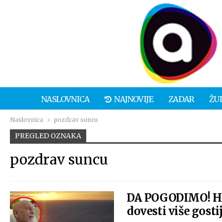
NASLOVNICA
NAJNOVIJE
ZADAR
ŽU
Naslovnica
pozdrav suncu
PREGLED OZNAKA
pozdrav suncu
DA POGODIMO! Ho
dovesti više gost