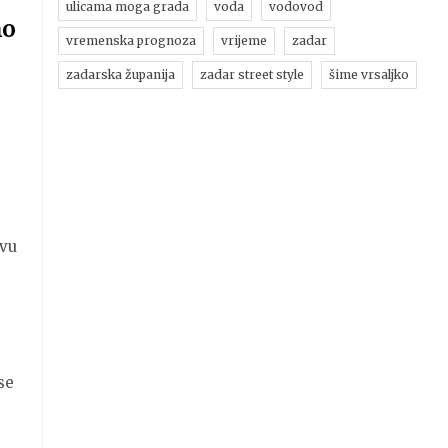
ulicama moga grada
voda
vodovod
mo
vremenska prognoza
vrijeme
zadar
zadarska županija
zadar street style
šime vrsaljko
avu
se