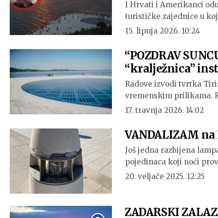
I Hrvati i Amerikanci o
turističke zajednice u ko
15. lipnja 2026. 10:24
“POZDRAV SUNCU” 
“kralježnica” inst
Radove izvodi tvrtka Tiris
vremenskim prilikama. R
17. travnja 2026. 14:02
VANDALIZAM na P
Još jedna razbijena lamp
pojedinaca koji noći pr
20. veljače 2025. 12:25
ZADARSKI ZALAZA