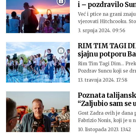
i – pozdravilo Su
Već i ptice na grani znaj
vjerovati Hitchcooku. St
3. srpnja 2024. 09:56
RIM TIM TAGI DIM
sjajnu potporu B
Rim Tim Tagi Dim... Prek
Pozdrav Suncu koji se dr
13. travnja 2024. 17:58
Poznata talijansk
“Zaljubio sam se 
Gost Zadra ovih je dana p
Fabrizio Nonis, koji je u
10. listopada 2023. 13:42