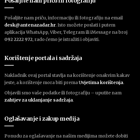
Pošaljite nam priču ili fotografiju
Pošaljite nam priču, informaciju ili fotografiju na email
desk@antenazadar.hr
. Isto možete poslati i putem
aplikacija WhatsApp, Viber, Telegram ili iMessage na broj
092 2222 972
, rado ćemo je istražiti i objaviti.
Korištenje portala i sadržaja
Nakladnik ovaj portal stavlja na korištenje onakvim kakav
jeste, a korištenje mora biti prema
U
vjetima korištenja
.
Objavili smo vaše podatke ili fotografiju – uputite nam
zahtjev za uklanjanje sadržaja
.
Oglašavanje i zakup medija
Ponudu za oglašavanje na našim medijima možete dobiti