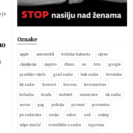
 je
Oznake
ao
apple
automobil
božidar kalmeta
cijene
t
cijepljenje
cjepivo
dhmz
eu
foto
google
gradsko vijeće
grad zadar
hnk zadar
hrvatska
kk zadar
koncert
korona
koronavirus
košarka
krađa
mobitel
namirnice
nk zadar
novac
pag
policija
promet
prometna
pu zadarska
rusija
sabor
sad
snijeg
stipe miočić
sveučilište u zadru
trgovina