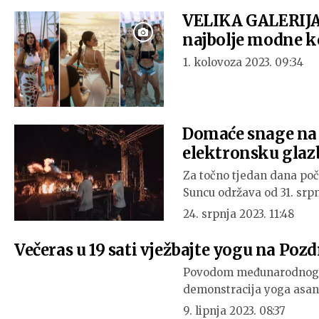
VELIKA GALERIJA 
najbolje modne k
1. kolovoza 2023. 09:34
Domaće snage na Z
elektronsku glazb
Za točno tjedan dana poči
Suncu održava od 31. srpn
24. srpnja 2023. 11:48
Večeras u 19 sati vježbajte yogu na Poz
Povodom međunarodnog da
demonstracija yoga asan
9. lipnja 2023. 08:37