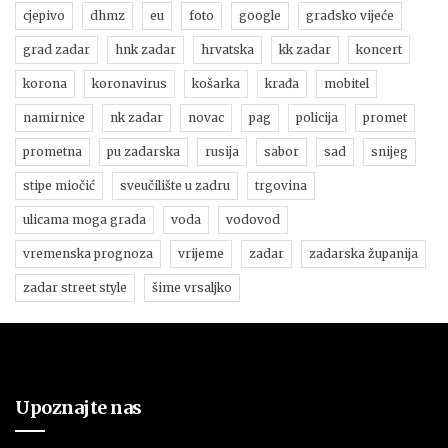
cjepivo
dhmz
eu
foto
google
gradsko vijeće
grad zadar
hnk zadar
hrvatska
kk zadar
koncert
korona
koronavirus
košarka
krađa
mobitel
namirnice
nk zadar
novac
pag
policija
promet
prometna
pu zadarska
rusija
sabor
sad
snijeg
stipe miočić
sveučilište u zadru
trgovina
ulicama moga grada
voda
vodovod
vremenska prognoza
vrijeme
zadar
zadarska županija
zadar street style
šime vrsaljko
Upoznajte nas