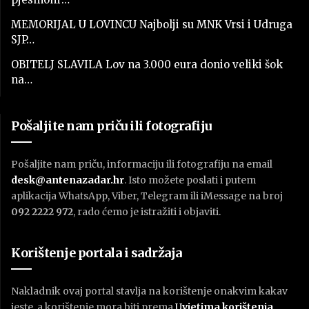
MEMORIJAL U LOVINCU Najbolji su MNK Vrsi i Udruga
SJP…
OBITELJ SLAVILA Lov na 3.000 eura donio veliki šok
na…
Pošaljite nam priču ili fotografiju
Pošaljite nam priču, informaciju ili fotografiju na email
desk@antenazadar.hr
. Isto možete poslati i putem
aplikacija WhatsApp, Viber, Telegram ili iMessage na broj
092 2222 972
, rado ćemo je istražiti i objaviti.
Korištenje portala i sadržaja
Nakladnik ovaj portal stavlja na korištenje onakvim kakav
jeste, a korištenje mora biti prema
U
vjetima korištenja
.