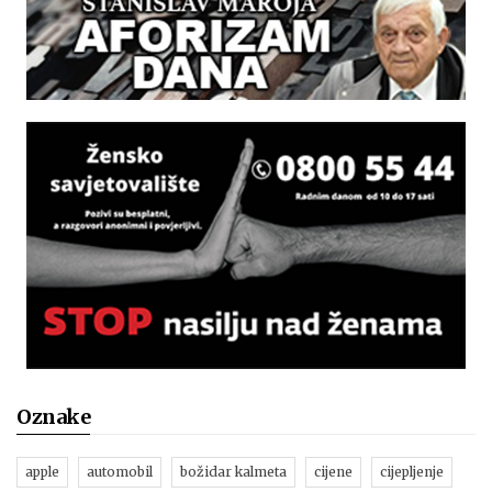
Oznake
apple
automobil
božidar kalmeta
cijene
cijepljenje