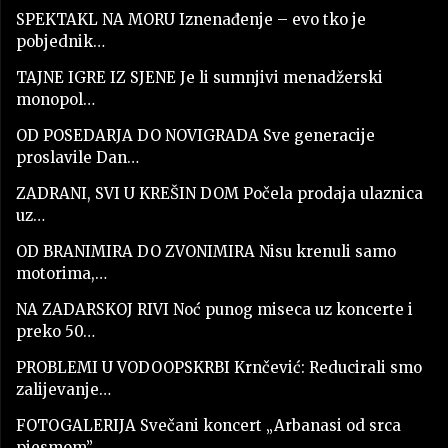
SPEKTAKL NA MORU Iznenađenje – evo tko je
pobjednik…
TAJNE IGRE IZ SJENE Je li sumnjivi menadžerski
monopol…
OD POSEDARJA DO NOVIGRADA Sve generacije
proslavile Dan…
ZADRANI, SVI U KREŠIN DOM Počela prodaja ulaznica
uz…
OD BRANIMIRA DO ZVONIMIRA Nisu krenuli samo
motorima,…
NA ZADARSKOJ RIVI Noć punog miseca uz koncerte i
preko 50…
PROBLEMI U VODOOPSKRBI Krnčević: Reducirali smo
zalijevanje…
FOTOGALERIJA Svečani koncert „Arbanasi od srca
pjesmom”…