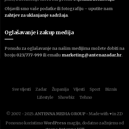
Objavili smo vaše podatke ili fotografiju – uputite nam
zahtjev za uklanjanje sadržaja
.
Oglašavanje i zakup medija
Ponudu za oglašavanje na našim medijima možete dobiti na
broju
023/777-999
ili emailu
marketing@antenazadar.hr
.
Sve vijesti
Zadar
Županija
Vijesti
Sport
Biznis
Lifestyle
Showbiz
Tehno
© 2007. - 2025.
ANTENNA MEDIA GROUP
• Made with ♥ in ZD
Ponosno koristimo
WordPress
magiju, dodatno začinjenu od