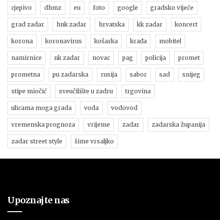
cjepivo
dhmz
eu
foto
google
gradsko vijeće
grad zadar
hnk zadar
hrvatska
kk zadar
koncert
korona
koronavirus
košarka
krađa
mobitel
namirnice
nk zadar
novac
pag
policija
promet
prometna
pu zadarska
rusija
sabor
sad
snijeg
stipe miočić
sveučilište u zadru
trgovina
ulicama moga grada
voda
vodovod
vremenska prognoza
vrijeme
zadar
zadarska županija
zadar street style
šime vrsaljko
Upoznajte nas