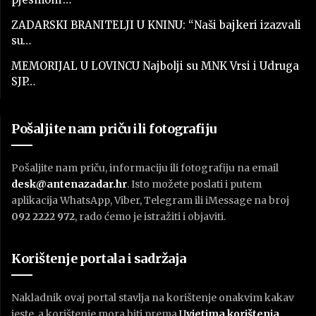
ZADARSKI BRANITELJI U KNINU: “Naši bajkeri izazvali
su…
MEMORIJAL U LOVINCU Najbolji su MNK Vrsi i Udruga
SJP…
Pošaljite nam priču ili fotografiju
Pošaljite nam priču, informaciju ili fotografiju na email
desk@antenazadar.hr
. Isto možete poslati i putem
aplikacija WhatsApp, Viber, Telegram ili iMessage na broj
092 2222 972
, rado ćemo je istražiti i objaviti.
Korištenje portala i sadržaja
Nakladnik ovaj portal stavlja na korištenje onakvim kakav
jeste, a korištenje mora biti prema
U
vjetima korištenja
.