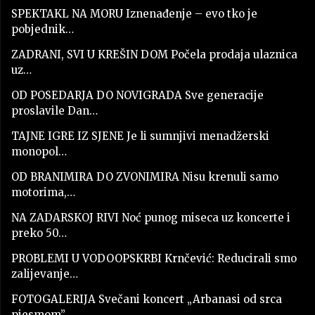
SPEKTAKL NA MORU Iznenađenje – evo tko je
pobjednik…
ZADRANI, SVI U KREŠIN DOM Počela prodaja ulaznica
uz…
OD POSEDARJA DO NOVIGRADA Sve generacije
proslavile Dan…
TAJNE IGRE IZ SJENE Je li sumnjivi menadžerski
monopol…
OD BRANIMIRA DO ZVONIMIRA Nisu krenuli samo
motorima,…
NA ZADARSKOJ RIVI Noć punog miseca uz koncerte i
preko 50…
PROBLEMI U VODOOPSKRBI Krnčević: Reducirali smo
zalijevanje…
FOTOGALERIJA Svečani koncert „Arbanasi od srca
pjesmom”…