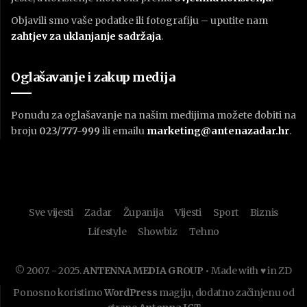
Objavili smo vaše podatke ili fotografiju – uputite nam
zahtjev za uklanjanje sadržaja
.
Oglašavanje i zakup medija
Ponudu za oglašavanje na našim medijima možete dobiti na
broju
023/777-999
ili emailu
marketing@antenazadar.hr
.
Sve vijesti
Zadar
Županija
Vijesti
Sport
Biznis
Lifestyle
Showbiz
Tehno
© 2007. - 2025.
ANTENNA MEDIA GROUP
• Made with ♥ in ZD
Ponosno koristimo
WordPress
magiju, dodatno začinjenu od