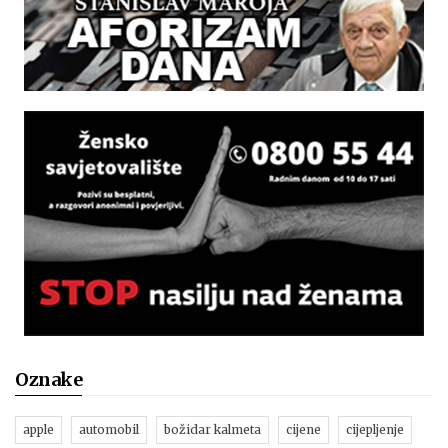
Oznake
apple
automobil
božidar kalmeta
cijene
cijepljenje