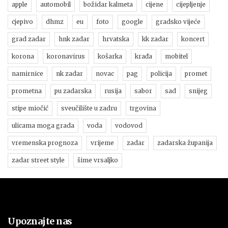
apple
automobil
božidar kalmeta
cijene
cijepljenje
cjepivo
dhmz
eu
foto
google
gradsko vijeće
grad zadar
hnk zadar
hrvatska
kk zadar
koncert
korona
koronavirus
košarka
krađa
mobitel
namirnice
nk zadar
novac
pag
policija
promet
prometna
pu zadarska
rusija
sabor
sad
snijeg
stipe miočić
sveučilište u zadru
trgovina
ulicama moga grada
voda
vodovod
vremenska prognoza
vrijeme
zadar
zadarska županija
zadar street style
šime vrsaljko
Upoznajte nas