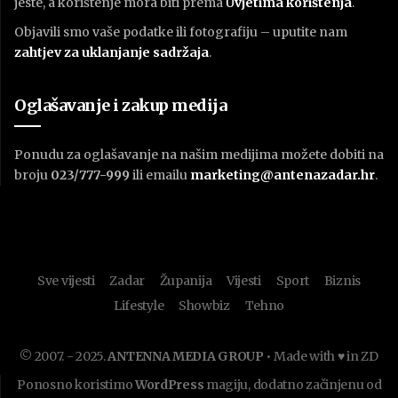
jeste, a korištenje mora biti prema
U
vjetima korištenja
.
Objavili smo vaše podatke ili fotografiju – uputite nam
zahtjev za uklanjanje sadržaja
.
Oglašavanje i zakup medija
Ponudu za oglašavanje na našim medijima možete dobiti na
broju
023/777-999
ili emailu
marketing@antenazadar.hr
.
Sve vijesti
Zadar
Županija
Vijesti
Sport
Biznis
Lifestyle
Showbiz
Tehno
© 2007. - 2025.
ANTENNA MEDIA GROUP
• Made with ♥ in ZD
Ponosno koristimo
WordPress
magiju, dodatno začinjenu od