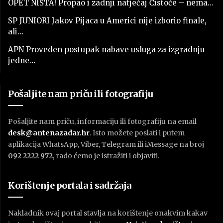
OPET NIŠTA! Propao i zadnji natječaj Čistoće – nema…
SP JUNIORI Jakov Pijaca u Americi nije izborio finale,
ali…
APN Proveden postupak nabave usluga za izgradnju
jedne…
Pošaljite nam priču ili fotografiju
Pošaljite nam priču, informaciju ili fotografiju na email
desk@antenazadar.hr
. Isto možete poslati i putem
aplikacija WhatsApp, Viber, Telegram ili iMessage na broj
092 2222 972
, rado ćemo je istražiti i objaviti.
Korištenje portala i sadržaja
Nakladnik ovaj portal stavlja na korištenje onakvim kakav