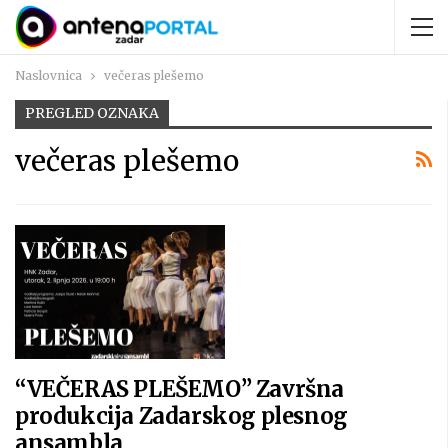
Naslovnica
večeras plešemo
PREGLED OZNAKA
večeras plešemo
“VEČERAS PLEŠEMO” Završna
produkcija Zadarskog plesnog
ansambla