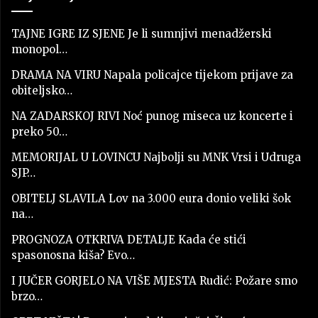
TAJNE IGRE IZ SJENE Je li sumnjivi menadžerski
monopol…
DRAMA NA VIRU Napala policajce tijekom prijave za
obiteljsko…
NA ZADARSKOJ RIVI Noć punog miseca uz koncerte i
preko 50…
MEMORIJAL U LOVINCU Najbolji su MNK Vrsi i Udruga
SJP…
OBITELJ SLAVILA Lov na 3.000 eura donio veliki šok
na…
PROGNOZA OTKRIVA DETALJE Kada će stići
spasonosna kiša? Evo…
I JUČER GORJELO NA VIŠE MJESTA Rudić: Požare smo
brzo…