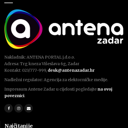
Nakladnik: ANTENA PORTAL j.d.o.o.
Adresa: Trg kneza Višeslava 6g, Zadar
Kontakt: 023/777-999,
desk@antenazadar.hr
Nadležni regulator: Agencija za elektorničke medije.
Impressum Antene Zadar u cijelosti pogledajte
na ovoj
poveznici
.
Najčitanije