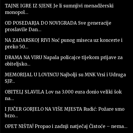
TAJNE IGRE IZ SJENE Je li sumnjivi menadžerski
monopol…
OD POSEDARJA DO NOVIGRADA Sve generacije
proslavile Dan…
NA ZADARSKOJ RIVI Noć punog miseca uz koncerte i
preko 50…
DRAMA NA VIRU Napala policajce tijekom prijave za
obiteljsko…
MEMORIJAL U LOVINCU Najbolji su MNK Vrsi i Udruga
SJP…
OBITELJ SLAVILA Lov na 3.000 eura donio veliki šok
na…
I JUČER GORJELO NA VIŠE MJESTA Rudić: Požare smo
brzo…
OPET NIŠTA! Propao i zadnji natječaj Čistoće – nema…