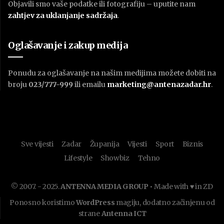
Objavili smo vaše podatke ili fotografiju – uputite nam
zahtjev za uklanjanje sadržaja
.
Oglašavanje i zakup medija
Ponudu za oglašavanje na našim medijima možete dobiti na
broju
023/777-999
ili emailu
marketing@antenazadar.hr
.
Sve vijesti
Zadar
Županija
Vijesti
Sport
Biznis
Lifestyle
Showbiz
Tehno
© 2007. - 2025.
ANTENNA MEDIA GROUP
• Made with ♥ in ZD
Ponosno koristimo
WordPress
magiju, dodatno začinjenu od
strane
Antenna ICT