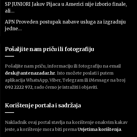
SP JUNIORI Jakov Pijaca u Americi nije izborio finale,
ali…
APN Proveden postupak nabave usluga za izgradnju
jedne…
Pošaljite nam priču ili fotografiju
Pošaljite nam priču, informaciju ili fotografiju na email
desk@antenazadar.hr
. Isto možete poslati i putem
aplikacija WhatsApp, Viber, Telegram ili iMessage na broj
092 2222 972
, rado ćemo je istražiti i objaviti.
Korištenje portala i sadržaja
Nakladnik ovaj portal stavlja na korištenje onakvim kakav
jeste, a korištenje mora biti prema
U
vjetima korištenja
.