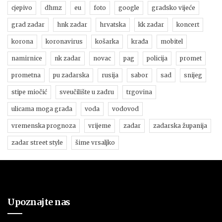
cjepivo
dhmz
eu
foto
google
gradsko vijeće
grad zadar
hnk zadar
hrvatska
kk zadar
koncert
korona
koronavirus
košarka
krađa
mobitel
namirnice
nk zadar
novac
pag
policija
promet
prometna
pu zadarska
rusija
sabor
sad
snijeg
stipe miočić
sveučilište u zadru
trgovina
ulicama moga grada
voda
vodovod
vremenska prognoza
vrijeme
zadar
zadarska županija
zadar street style
šime vrsaljko
Upoznajte nas