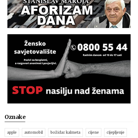
Oznake
apple
automobil
božidar kalmeta
cijene
cijepljenje