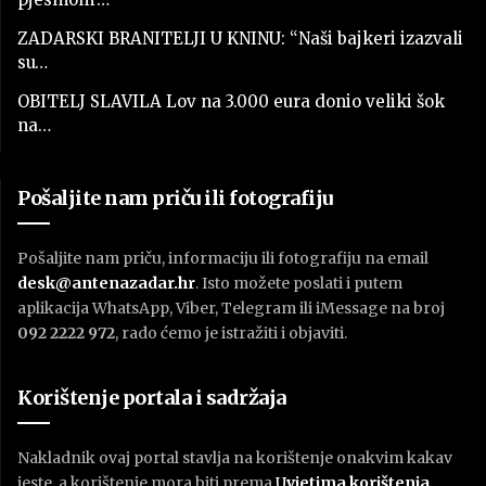
ZADARSKI BRANITELJI U KNINU: “Naši bajkeri izazvali
su…
OBITELJ SLAVILA Lov na 3.000 eura donio veliki šok
na…
Pošaljite nam priču ili fotografiju
Pošaljite nam priču, informaciju ili fotografiju na email
desk@antenazadar.hr
. Isto možete poslati i putem
aplikacija WhatsApp, Viber, Telegram ili iMessage na broj
092 2222 972
, rado ćemo je istražiti i objaviti.
Korištenje portala i sadržaja
Nakladnik ovaj portal stavlja na korištenje onakvim kakav
jeste, a korištenje mora biti prema
U
vjetima korištenja
.