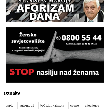
Oznake
apple
automobil
božidar kalmeta
cijene
cijepljenje