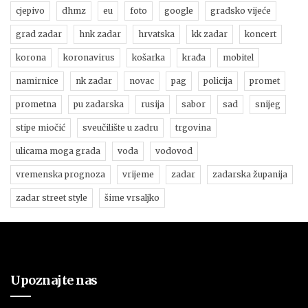
cjepivo
dhmz
eu
foto
google
gradsko vijeće
grad zadar
hnk zadar
hrvatska
kk zadar
koncert
korona
koronavirus
košarka
krađa
mobitel
namirnice
nk zadar
novac
pag
policija
promet
prometna
pu zadarska
rusija
sabor
sad
snijeg
stipe miočić
sveučilište u zadru
trgovina
ulicama moga grada
voda
vodovod
vremenska prognoza
vrijeme
zadar
zadarska županija
zadar street style
šime vrsaljko
Upoznajte nas