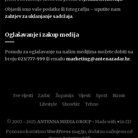
Objavili smo vaše podatke ili fotografiju – uputite nam
zahtjev za uklanjanje sadržaja
.
Oglašavanje i zakup medija
Ponudu za oglašavanje na našim medijima možete dobiti na
broju
023/777-999
ili emailu
marketing@antenazadar.hr
.
Sve vijesti
Zadar
Županija
Vijesti
Sport
Biznis
Lifestyle
Showbiz
Tehno
© 2007. - 2025.
ANTENNA MEDIA GROUP
• Made with ♥ in ZD
Ponosno koristimo
WordPress
magiju, dodatno začinjenu od