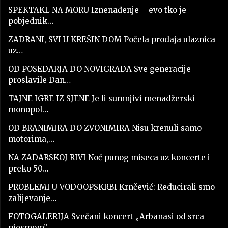
SPEKTAKL NA MORU Iznenađenje – evo tko je
pobjednik…
ZADRANI, SVI U KREŠIN DOM Počela prodaja ulaznica
uz…
OD POSEDARJA DO NOVIGRADA Sve generacije
proslavile Dan…
TAJNE IGRE IZ SJENE Je li sumnjivi menadžerski
monopol…
OD BRANIMIRA DO ZVONIMIRA Nisu krenuli samo
motorima,…
NA ZADARSKOJ RIVI Noć punog miseca uz koncerte i
preko 50…
PROBLEMI U VODOOPSKRBI Krnčević: Reducirali smo
zalijevanje…
FOTOGALERIJA Svečani koncert „Arbanasi od srca
pjesmom”…