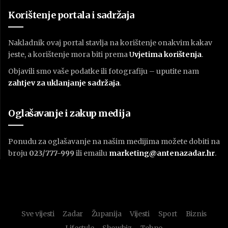
Korištenje portala i sadržaja
Nakladnik ovaj portal stavlja na korištenje onakvim kakav
jeste, a korištenje mora biti prema
U
vjetima korištenja
.
Objavili smo vaše podatke ili fotografiju – uputite nam
zahtjev za uklanjanje sadržaja
.
Oglašavanje i zakup medija
Ponudu za oglašavanje na našim medijima možete dobiti na
broju
023/777-999
ili emailu
marketing@antenazadar.hr
.
Sve vijesti
Zadar
Županija
Vijesti
Sport
Biznis