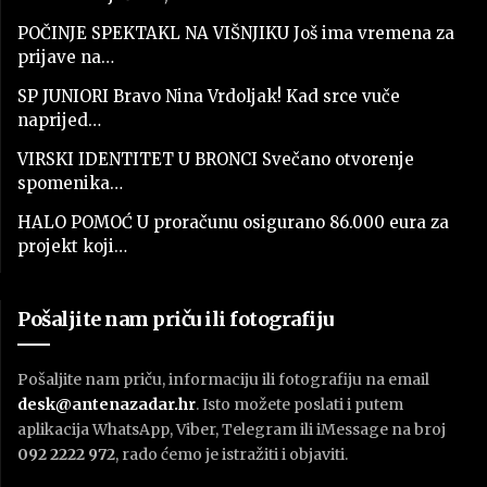
POČINJE SPEKTAKL NA VIŠNJIKU Još ima vremena za
prijave na…
SP JUNIORI Bravo Nina Vrdoljak! Kad srce vuče
naprijed…
VIRSKI IDENTITET U BRONCI Svečano otvorenje
spomenika…
HALO POMOĆ U proračunu osigurano 86.000 eura za
projekt koji…
Pošaljite nam priču ili fotografiju
Pošaljite nam priču, informaciju ili fotografiju na email
desk@antenazadar.hr
. Isto možete poslati i putem
aplikacija WhatsApp, Viber, Telegram ili iMessage na broj
092 2222 972
, rado ćemo je istražiti i objaviti.