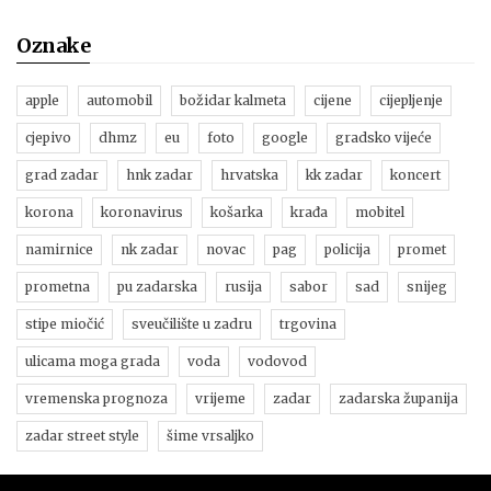
Oznake
apple
automobil
božidar kalmeta
cijene
cijepljenje
cjepivo
dhmz
eu
foto
google
gradsko vijeće
grad zadar
hnk zadar
hrvatska
kk zadar
koncert
korona
koronavirus
košarka
krađa
mobitel
namirnice
nk zadar
novac
pag
policija
promet
prometna
pu zadarska
rusija
sabor
sad
snijeg
stipe miočić
sveučilište u zadru
trgovina
ulicama moga grada
voda
vodovod
vremenska prognoza
vrijeme
zadar
zadarska županija
zadar street style
šime vrsaljko