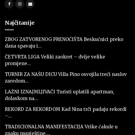
Najčitanije
ZBOG ZATVORENOG PRENOĆIŠTA Beskućnici preko
dana spavaju i…
ČETVRTA LIGA Veliki zaokret – dvije velike
promjene…
TURNIR ZA NAŠU DICU Villa Pino osvojila treći naslov
zaredom…
LAŽNI IZNAJMLJIVAČI Turisti uplatili apartman,
dolaskom na…
REKORD ZA REKORDOM Kad Nina trči padaju rekordi
–…
TRADICIONALNA MANIFESTACIJA Vrške ćakule u
znaku munještine,…