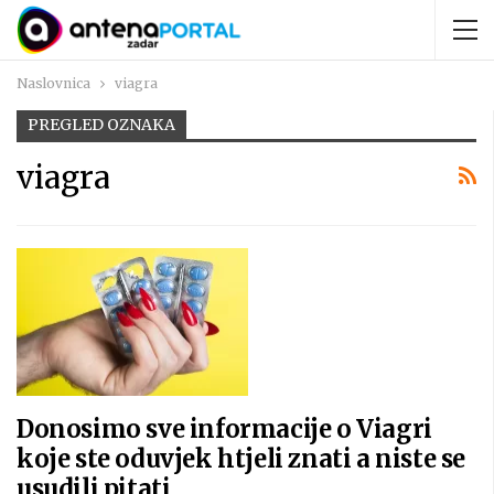
Naslovnica
viagra
PREGLED OZNAKA
viagra
Donosimo sve informacije o Viagri
koje ste oduvjek htjeli znati a niste se
usudili pitati