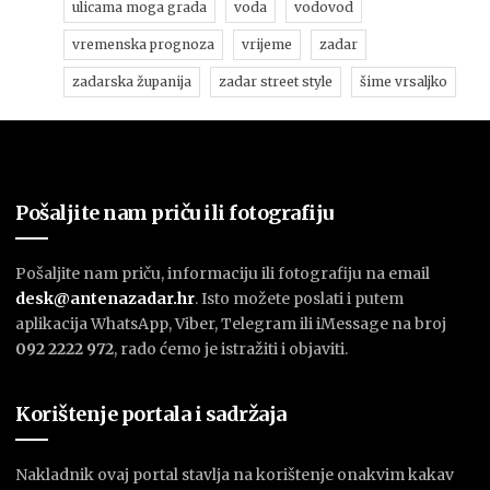
ulicama moga grada
voda
vodovod
vremenska prognoza
vrijeme
zadar
zadarska županija
zadar street style
šime vrsaljko
Pošaljite nam priču ili fotografiju
Pošaljite nam priču, informaciju ili fotografiju na email
desk@antenazadar.hr
. Isto možete poslati i putem
aplikacija WhatsApp, Viber, Telegram ili iMessage na broj
092 2222 972
, rado ćemo je istražiti i objaviti.
Korištenje portala i sadržaja
Nakladnik ovaj portal stavlja na korištenje onakvim kakav