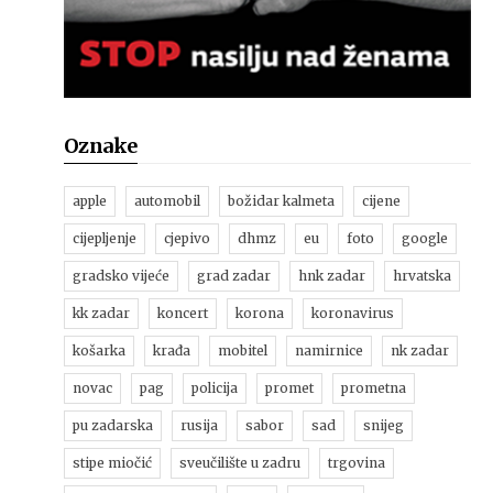
Oznake
apple
automobil
božidar kalmeta
cijene
cijepljenje
cjepivo
dhmz
eu
foto
google
gradsko vijeće
grad zadar
hnk zadar
hrvatska
kk zadar
koncert
korona
koronavirus
košarka
krađa
mobitel
namirnice
nk zadar
novac
pag
policija
promet
prometna
pu zadarska
rusija
sabor
sad
snijeg
stipe miočić
sveučilište u zadru
trgovina