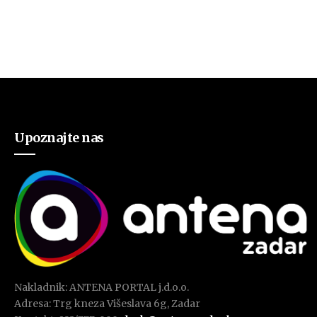
Upoznajte nas
Nakladnik: ANTENA PORTAL j.d.o.o.
Adresa: Trg kneza Višeslava 6g, Zadar