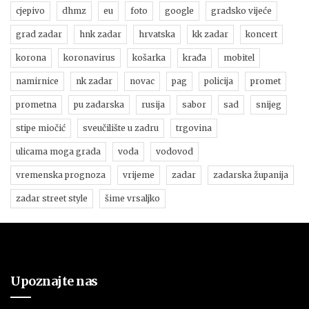
cjepivo
dhmz
eu
foto
google
gradsko vijeće
grad zadar
hnk zadar
hrvatska
kk zadar
koncert
korona
koronavirus
košarka
krađa
mobitel
namirnice
nk zadar
novac
pag
policija
promet
prometna
pu zadarska
rusija
sabor
sad
snijeg
stipe miočić
sveučilište u zadru
trgovina
ulicama moga grada
voda
vodovod
vremenska prognoza
vrijeme
zadar
zadarska županija
zadar street style
šime vrsaljko
Upoznajte nas