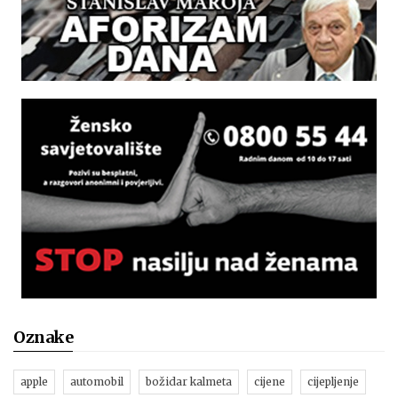
Oznake
apple
automobil
božidar kalmeta
cijene
cijepljenje