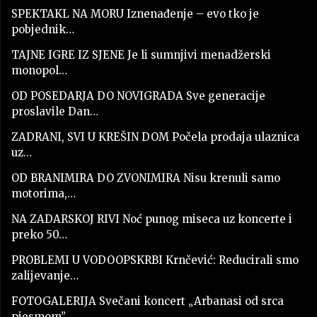
SPEKTAKL NA MORU Iznenađenje – evo tko je
pobjednik…
TAJNE IGRE IZ SJENE Je li sumnjivi menadžerski
monopol…
OD POSEDARJA DO NOVIGRADA Sve generacije
proslavile Dan…
ZADRANI, SVI U KREŠIN DOM Počela prodaja ulaznica
uz…
OD BRANIMIRA DO ZVONIMIRA Nisu krenuli samo
motorima,…
NA ZADARSKOJ RIVI Noć punog miseca uz koncerte i
preko 50…
PROBLEMI U VODOOPSKRBI Krnčević: Reducirali smo
zalijevanje…
FOTOGALERIJA Svečani koncert „Arbanasi od srca
pjesmom”…