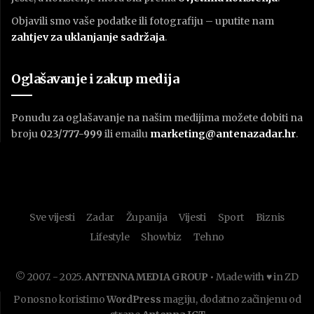
Objavili smo vaše podatke ili fotografiju – uputite nam
zahtjev za uklanjanje sadržaja
.
Oglašavanje i zakup medija
Ponudu za oglašavanje na našim medijima možete dobiti na
broju
023/777-999
ili emailu
marketing@antenazadar.hr
.
Sve vijesti
Zadar
Županija
Vijesti
Sport
Biznis
Lifestyle
Showbiz
Tehno
© 2007. - 2025.
ANTENNA MEDIA GROUP
• Made with ♥ in ZD
Ponosno koristimo
WordPress
magiju, dodatno začinjenu od