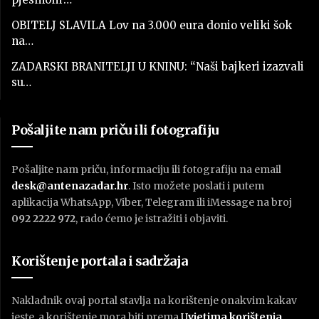
OBITELJ SLAVILA Lov na 3.000 eura donio veliki šok
na…
ZADARSKI BRANITELJI U KNINU: “Naši bajkeri izazvali
su…
Pošaljite nam priču ili fotografiju
Pošaljite nam priču, informaciju ili fotografiju na email
desk@antenazadar.hr
. Isto možete poslati i putem
aplikacija WhatsApp, Viber, Telegram ili iMessage na broj
092 2222 972
, rado ćemo je istražiti i objaviti.
Korištenje portala i sadržaja
Nakladnik ovaj portal stavlja na korištenje onakvim kakav
jeste, a korištenje mora biti prema
U
vjetima korištenja
.