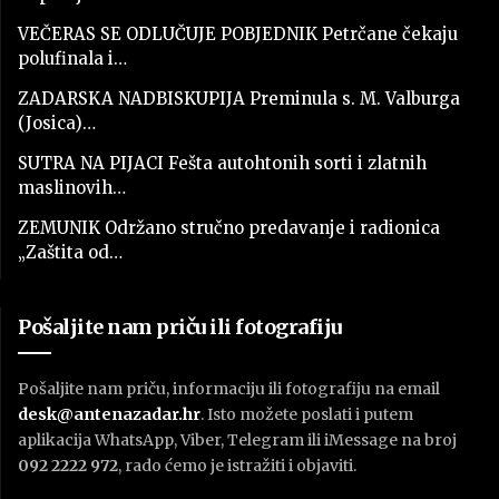
VEČERAS SE ODLUČUJE POBJEDNIK Petrčane čekaju
polufinala i…
ZADARSKA NADBISKUPIJA Preminula s. M. Valburga
(Josica)…
SUTRA NA PIJACI Fešta autohtonih sorti i zlatnih
maslinovih…
ZEMUNIK Održano stručno predavanje i radionica
„Zaštita od…
Pošaljite nam priču ili fotografiju
Pošaljite nam priču, informaciju ili fotografiju na email
desk@antenazadar.hr
. Isto možete poslati i putem
aplikacija WhatsApp, Viber, Telegram ili iMessage na broj
092 2222 972
, rado ćemo je istražiti i objaviti.