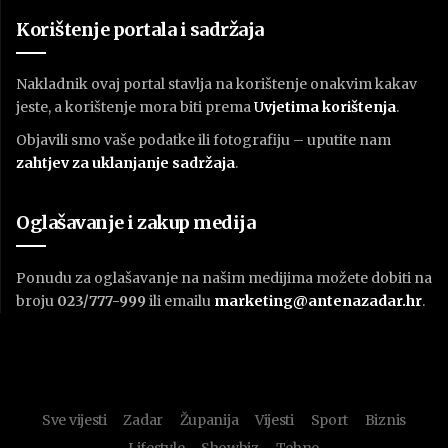
Korištenje portala i sadržaja
Nakladnik ovaj portal stavlja na korištenje onakvim kakav
jeste, a korištenje mora biti prema
U
vjetima korištenja
.
Objavili smo vaše podatke ili fotografiju – uputite nam
zahtjev za uklanjanje sadržaja
.
Oglašavanje i zakup medija
Ponudu za oglašavanje na našim medijima možete dobiti na
broju
023/777-999
ili emailu
marketing@antenazadar.hr
.
Sve vijesti
Zadar
Županija
Vijesti
Sport
Biznis