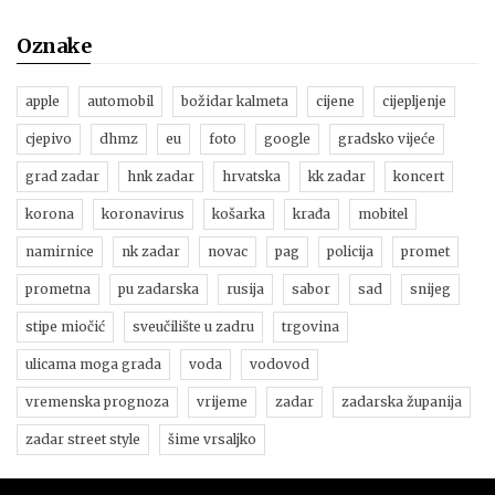
Oznake
apple
automobil
božidar kalmeta
cijene
cijepljenje
cjepivo
dhmz
eu
foto
google
gradsko vijeće
grad zadar
hnk zadar
hrvatska
kk zadar
koncert
korona
koronavirus
košarka
krađa
mobitel
namirnice
nk zadar
novac
pag
policija
promet
prometna
pu zadarska
rusija
sabor
sad
snijeg
stipe miočić
sveučilište u zadru
trgovina
ulicama moga grada
voda
vodovod
vremenska prognoza
vrijeme
zadar
zadarska županija
zadar street style
šime vrsaljko