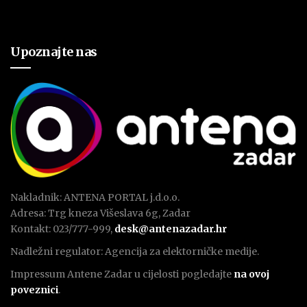
Upoznajte nas
Nakladnik: ANTENA PORTAL j.d.o.o.
Adresa: Trg kneza Višeslava 6g, Zadar
Kontakt: 023/777-999,
desk@antenazadar.hr
Nadležni regulator: Agencija za elektorničke medije.
Impressum Antene Zadar u cijelosti pogledajte
na ovoj
poveznici
.