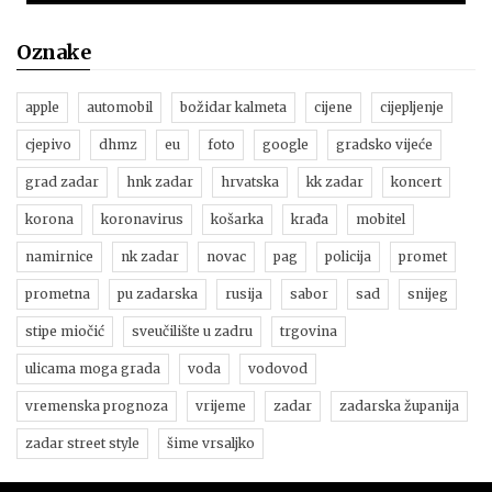
Oznake
apple
automobil
božidar kalmeta
cijene
cijepljenje
cjepivo
dhmz
eu
foto
google
gradsko vijeće
grad zadar
hnk zadar
hrvatska
kk zadar
koncert
korona
koronavirus
košarka
krađa
mobitel
namirnice
nk zadar
novac
pag
policija
promet
prometna
pu zadarska
rusija
sabor
sad
snijeg
stipe miočić
sveučilište u zadru
trgovina
ulicama moga grada
voda
vodovod
vremenska prognoza
vrijeme
zadar
zadarska županija
zadar street style
šime vrsaljko