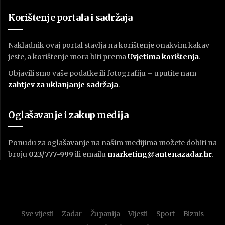
Korištenje portala i sadržaja
Nakladnik ovaj portal stavlja na korištenje onakvim kakav
jeste, a korištenje mora biti prema
U
vjetima korištenja
.
Objavili smo vaše podatke ili fotografiju – uputite nam
zahtjev za uklanjanje sadržaja
.
Oglašavanje i zakup medija
Ponudu za oglašavanje na našim medijima možete dobiti na
broju
023/777-999
ili emailu
marketing@antenazadar.hr
.
Sve vijesti
Zadar
Županija
Vijesti
Sport
Biznis