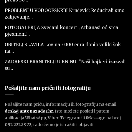
PROBLEMI U VODOOPSKRBI Krnčević: Reducirali smo
zalijevanje…
FOTOGALERIJA Svečani koncert „Arbanasi od srca
pjesmom”…
OBITELJ SLAVILA Lov na 3.000 eura donio veliki šok
na…
ZADARSKI BRANITELJI U KNINU: “Naši bajkeri izazvali
su…
Pošaljite nam priču ili fotografiju
Pošaljite nam priču, informaciju ili fotografiju na email
desk@antenazadar.hr
. Isto možete poslati i putem
aplikacija WhatsApp, Viber, Telegram ili iMessage na broj
092 2222 972
, rado ćemo je istražiti i objaviti.