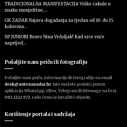
TRADICIONALNA MANIFESTACIJA Vrške ćakule u
znaku munještine,…
GK ZADAR Najava događanja za tjedan od 10. do 15.
kolovoza…
SP JUNIORI Bravo Nina Vrdoljak! Kad srce vuče
naprijed…
Pošaljite nam priču ili fotografiju
Pošaljite nam priču, informaciju ili fotografiju na email
desk@antenazadar.hr
. Isto možete poslati i putem
aplikacija WhatsApp, Viber, Telegram ili iMessage na broj
092 2222 972
, rado ćemo je istražiti i objaviti.
Korištenje portala i sadržaja