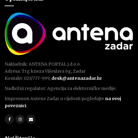
Nakladnik: ANTENA PORTAL j.d.o.o.
Adresa: Trg kneza Višeslava 6g, Zadar
Kontakt: 023/777-999,
desk@antenazadar.hr
Nadležni regulator: Agencija za elektorničke medije.
Impressum Antene Zadar u cijelosti pogledajte
na ovoj
poveznici
.