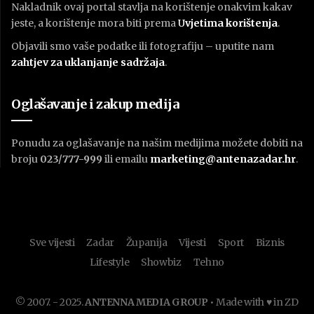
Nakladnik ovaj portal stavlja na korištenje onakvim kakav
jeste, a korištenje mora biti prema
U
vjetima korištenja
.
Objavili smo vaše podatke ili fotografiju – uputite nam
zahtjev za uklanjanje sadržaja
.
Oglašavanje i zakup medija
Ponudu za oglašavanje na našim medijima možete dobiti na
broju
023/777-999
ili emailu
marketing@antenazadar.hr
.
Sve vijesti
Zadar
Županija
Vijesti
Sport
Biznis
Lifestyle
Showbiz
Tehno
© 2007. - 2025.
ANTENNA MEDIA GROUP
• Made with ♥ in ZD