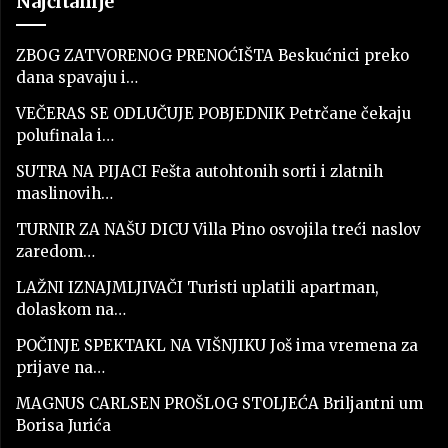
Najčitanije
ZBOG ZATVORENOG PRENOĆIŠTA Beskućnici preko
dana spavaju i…
VEČERAS SE ODLUČUJE POBJEDNIK Petrčane čekaju
polufinala i…
SUTRA NA PIJACI Fešta autohtonih sorti i zlatnih
maslinovih…
TURNIR ZA NAŠU DICU Villa Pino osvojila treći naslov
zaredom…
LAŽNI IZNAJMLJIVAČI Turisti uplatili apartman,
dolaskom na…
POČINJE SPEKTAKL NA VIŠNJIKU Još ima vremena za
prijave na…
MAGNUS CARLSEN PROŠLOG STOLJEĆA Briljantni um
Borisa Jurića