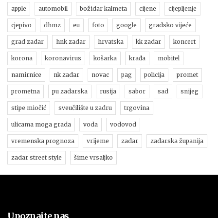
apple
automobil
božidar kalmeta
cijene
cijepljenje
cjepivo
dhmz
eu
foto
google
gradsko vijeće
grad zadar
hnk zadar
hrvatska
kk zadar
koncert
korona
koronavirus
košarka
krađa
mobitel
namirnice
nk zadar
novac
pag
policija
promet
prometna
pu zadarska
rusija
sabor
sad
snijeg
stipe miočić
sveučilište u zadru
trgovina
ulicama moga grada
voda
vodovod
vremenska prognoza
vrijeme
zadar
zadarska županija
zadar street style
šime vrsaljko
Upoznajte nas