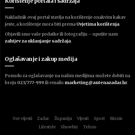
Korištenje portala i sadržaja
Nakladnik ovaj portal stavlja na korištenje onakvim kakav
jeste, a korištenje mora biti prema
U
vjetima korištenja
.
Objavili smo vaše podatke ili fotografiju – uputite nam
zahtjev za uklanjanje sadržaja
.
Oglašavanje i zakup medija
Ponudu za oglašavanje na našim medijima možete dobiti na
broju
023/777-999
ili emailu
marketing@antenazadar.hr
.
Sve vijesti
Zadar
Županija
Vijesti
Sport
Biznis
Lifestyle
Showbiz
Tehno