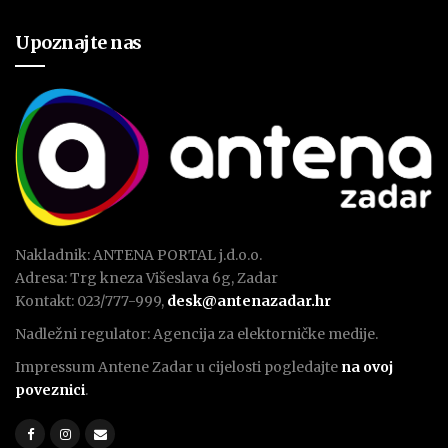
Upoznajte nas
Nakladnik: ANTENA PORTAL j.d.o.o.
Adresa: Trg kneza Višeslava 6g, Zadar
Kontakt: 023/777-999,
desk@antenazadar.hr
Nadležni regulator: Agencija za elektorničke medije.
Impressum Antene Zadar u cijelosti pogledajte
na ovoj
poveznici
.