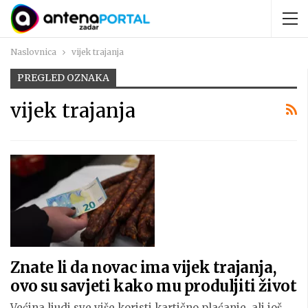
Naslovnica
vijek trajanja
PREGLED OZNAKA
vijek trajanja
Znate li da novac ima vijek trajanja,
ovo su savjeti kako mu produljiti život
Većina ljudi sve više koristi kartično plaćanje, ali još