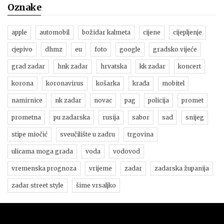
Oznake
apple
automobil
božidar kalmeta
cijene
cijepljenje
cjepivo
dhmz
eu
foto
google
gradsko vijeće
grad zadar
hnk zadar
hrvatska
kk zadar
koncert
korona
koronavirus
košarka
krađa
mobitel
namirnice
nk zadar
novac
pag
policija
promet
prometna
pu zadarska
rusija
sabor
sad
snijeg
stipe miočić
sveučilište u zadru
trgovina
ulicama moga grada
voda
vodovod
vremenska prognoza
vrijeme
zadar
zadarska županija
zadar street style
šime vrsaljko