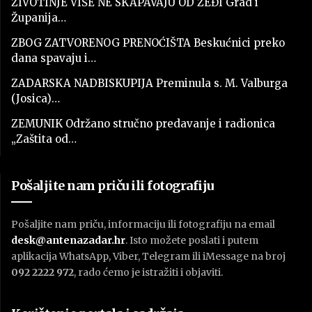
ŽIVOTINJE VIŠE NE SKAPAVAJU OD ŽEĐI Grad i
Županija…
ZBOG ZATVORENOG PRENOĆIŠTA Beskućnici preko
dana spavaju i…
ZADARSKA NADBISKUPIJA Preminula s. M. Valburga
(Josica)…
ZEMUNIK Održano stručno predavanje i radionica
„Zaštita od…
Pošaljite nam priču ili fotografiju
Pošaljite nam priču, informaciju ili fotografiju na email
desk@antenazadar.hr
. Isto možete poslati i putem
aplikacija WhatsApp, Viber, Telegram ili iMessage na broj
092 2222 972
, rado ćemo je istražiti i objaviti.