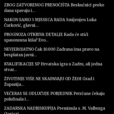
ZBOG ZATVORENOG PRENOĆIŠTA Beskućnici preko
dana spavaju i…
NAKON SAMO 3 MJESECA RADA Smijenjen Luka
Čurković, glavni…
PROGNOZA OTKRIVA DETALJE Kada će stići
spasonosna kiša? Evo…
NEVJEROJATNO Čak 10.000 Zadrana ima pravo na
besplatan javni…
KVALIFIKACIJE SP Hrvatska igra u Zadru, ali jedna
stvar…
ŽIVOTINJE VIŠE NE SKAPAVAJU OD ŽEĐI Grad i
Županija…
VEČERAS SE ODLUČUJE POBJEDNIK Petrčane čekaju
polufinala i…
ZADARSKA NADBISKUPIJA Preminula s. M. Valburga
(Josica)…