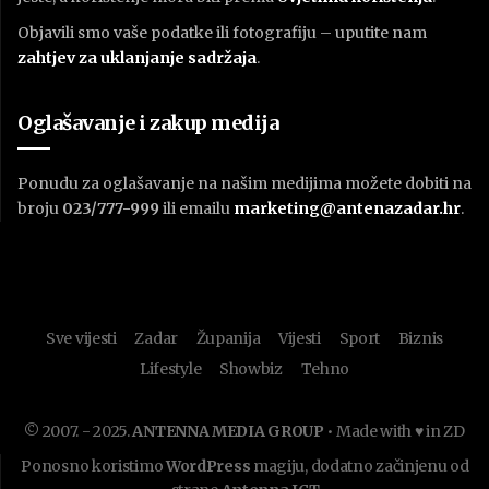
Objavili smo vaše podatke ili fotografiju – uputite nam
zahtjev za uklanjanje sadržaja
.
Oglašavanje i zakup medija
Ponudu za oglašavanje na našim medijima možete dobiti na
broju
023/777-999
ili emailu
marketing@antenazadar.hr
.
Sve vijesti
Zadar
Županija
Vijesti
Sport
Biznis
Lifestyle
Showbiz
Tehno
© 2007. - 2025.
ANTENNA MEDIA GROUP
• Made with ♥ in ZD
Ponosno koristimo
WordPress
magiju, dodatno začinjenu od