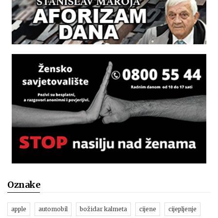
Oznake
apple
automobil
božidar kalmeta
cijene
cijepljenje