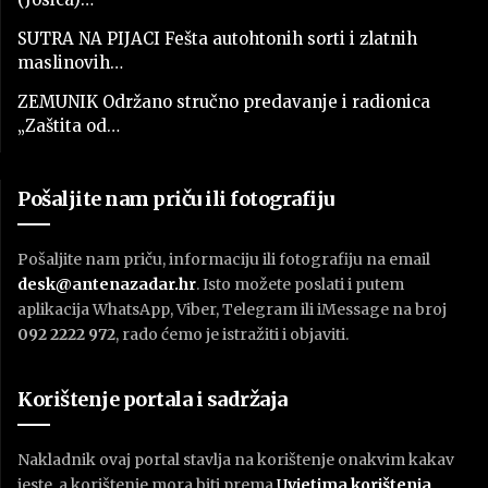
SUTRA NA PIJACI Fešta autohtonih sorti i zlatnih
maslinovih…
ZEMUNIK Održano stručno predavanje i radionica
„Zaštita od…
Pošaljite nam priču ili fotografiju
Pošaljite nam priču, informaciju ili fotografiju na email
desk@antenazadar.hr
. Isto možete poslati i putem
aplikacija WhatsApp, Viber, Telegram ili iMessage na broj
092 2222 972
, rado ćemo je istražiti i objaviti.
Korištenje portala i sadržaja
Nakladnik ovaj portal stavlja na korištenje onakvim kakav
jeste, a korištenje mora biti prema
U
vjetima korištenja
.