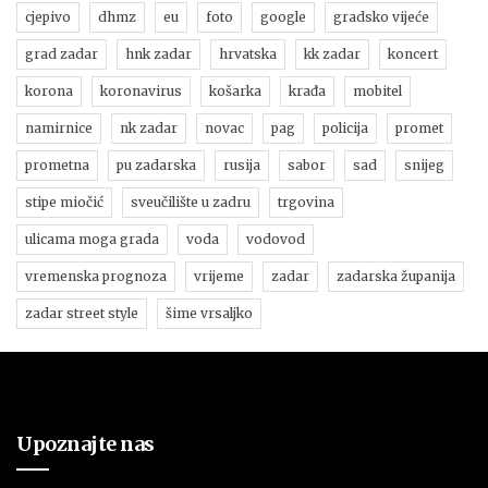
cjepivo
dhmz
eu
foto
google
gradsko vijeće
grad zadar
hnk zadar
hrvatska
kk zadar
koncert
korona
koronavirus
košarka
krađa
mobitel
namirnice
nk zadar
novac
pag
policija
promet
prometna
pu zadarska
rusija
sabor
sad
snijeg
stipe miočić
sveučilište u zadru
trgovina
ulicama moga grada
voda
vodovod
vremenska prognoza
vrijeme
zadar
zadarska županija
zadar street style
šime vrsaljko
Upoznajte nas