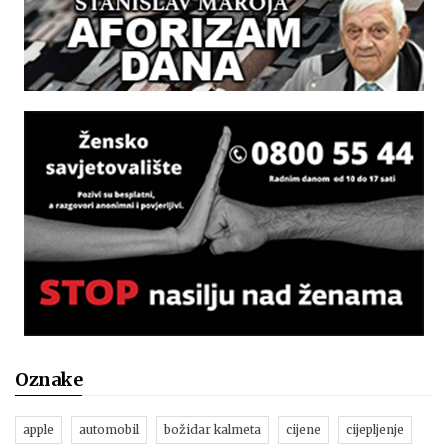
Oznake
apple
automobil
božidar kalmeta
cijene
cijepljenje