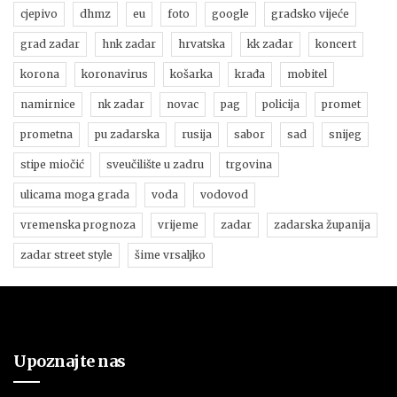
cjepivo
dhmz
eu
foto
google
gradsko vijeće
grad zadar
hnk zadar
hrvatska
kk zadar
koncert
korona
koronavirus
košarka
krađa
mobitel
namirnice
nk zadar
novac
pag
policija
promet
prometna
pu zadarska
rusija
sabor
sad
snijeg
stipe miočić
sveučilište u zadru
trgovina
ulicama moga grada
voda
vodovod
vremenska prognoza
vrijeme
zadar
zadarska županija
zadar street style
šime vrsaljko
Upoznajte nas