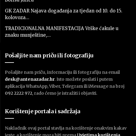
GK ZADAR Najava događanja za tjedan od 10. do 15.
kolovoza…
TRADICIONALNA MANIFESTACIJA Vrške ćakule u
znaku munještine,…
Pošaljite nam priču ili fotografiju
Pošaljite nam priču, informaciju ili fotografiju na email
desk@antenazadar.hr
. Isto možete poslati i putem
aplikacija WhatsApp, Viber, Telegram ili iMessage na broj
092 2222 972
, rado ćemo je istražiti i objaviti.
Korištenje portala i sadržaja
Nakladnik ovaj portal stavlja na korištenje onakvim kakav
jeste, a korištenje mora biti prema
U
vjetima korištenja
.