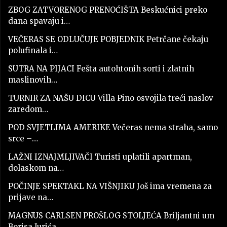
ZBOG ZATVORENOG PRENOĆIŠTA Beskućnici preko
dana spavaju i…
VEČERAS SE ODLUČUJE POBJEDNIK Petrčane čekaju
polufinala i…
SUTRA NA PIJACI Fešta autohtonih sorti i zlatnih
maslinovih…
TURNIR ZA NAŠU DICU Villa Pino osvojila treći naslov
zaredom…
POD SVJETLIMA AMERIKE Večeras nema straha, samo
srce –…
LAŽNI IZNAJMLJIVAČI Turisti uplatili apartman,
dolaskom na…
POČINJE SPEKTAKL NA VIŠNJIKU Još ima vremena za
prijave na…
MAGNUS CARLSEN PROŠLOG STOLJEĆA Briljantni um
Borisa Jurića