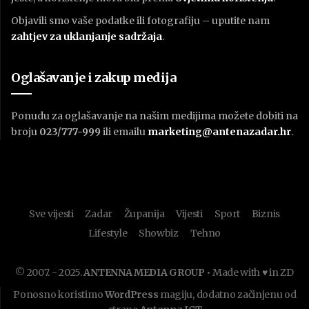
Objavili smo vaše podatke ili fotografiju – uputite nam
zahtjev za uklanjanje sadržaja
.
Oglašavanje i zakup medija
Ponudu za oglašavanje na našim medijima možete dobiti na
broju
023/777-999
ili emailu
marketing@antenazadar.hr
.
Sve vijesti
Zadar
Županija
Vijesti
Sport
Biznis
Lifestyle
Showbiz
Tehno
© 2007. - 2025.
ANTENNA MEDIA GROUP
• Made with ♥ in ZD
Ponosno koristimo
WordPress
magiju, dodatno začinjenu od