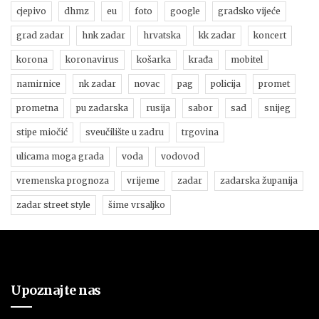
cjepivo
dhmz
eu
foto
google
gradsko vijeće
grad zadar
hnk zadar
hrvatska
kk zadar
koncert
korona
koronavirus
košarka
krađa
mobitel
namirnice
nk zadar
novac
pag
policija
promet
prometna
pu zadarska
rusija
sabor
sad
snijeg
stipe miočić
sveučilište u zadru
trgovina
ulicama moga grada
voda
vodovod
vremenska prognoza
vrijeme
zadar
zadarska županija
zadar street style
šime vrsaljko
Upoznajte nas