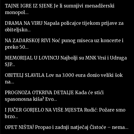
TAJNE IGRE IZ SJENE Je li sumnjivi menadžerski
monopol…
DRAMA NA VIRU Napala policajce tijekom prijave za
obiteljsko…
NA ZADARSKOJ RIVI Noć punog miseca uz koncerte i
preko 50…
MEMORIJAL U LOVINCU Najbolji su MNK Vrsi i Udruga
SJP…
OBITELJ SLAVILA Lov na 3.000 eura donio veliki šok
na…
PROGNOZA OTKRIVA DETALJE Kada će stići
spasonosna kiša? Evo…
I JUČER GORJELO NA VIŠE MJESTA Rudić: Požare smo
brzo…
OPET NIŠTA! Propao i zadnji natječaj Čistoće – nema…