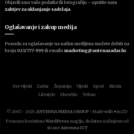
Objavili smo vaše podatke ili fotografiju – uputite nam
zahtjev za uklanjanje sadržaja
.
Oglašavanje i zakup medija
Ponudu za oglašavanje na našim medijima možete dobiti na
broju
023/777-999
ili emailu
marketing@antenazadar.hr
.
Sve vijesti
Zadar
Županija
Vijesti
Sport
Biznis
Lifestyle
Showbiz
Tehno
© 2007. - 2025.
ANTENNA MEDIA GROUP
• Made with ♥ in ZD
Ponosno koristimo
WordPress
magiju, dodatno začinjenu od
strane
Antenna ICT