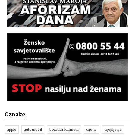
Oznake
apple
automobil
božidar kalmeta
cijene
cijepljenje