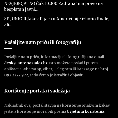
NEVJEROJATNO Čak 10.000 Zadrana ima pravo na
besplatan javni…
SP JUNIORI Jakov Pijaca u Americi nije izborio finale,
ali…
Pošaljite nam priču ili fotografiju
Pošaljite nam priču, informaciju ili fotografiju na email
desk@antenazadar.hr
. Isto možete poslati i putem
aplikacija WhatsApp, Viber, Telegram ili iMessage na broj
092 2222 972
, rado ćemo je istražiti i objaviti.
Korištenje portala i sadržaja
Nakladnik ovaj portal stavlja na korištenje onakvim kakav
jeste, a korištenje mora biti prema
U
vjetima korištenja
.