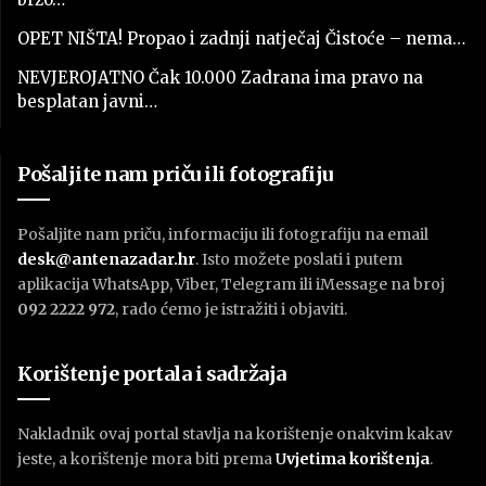
OPET NIŠTA! Propao i zadnji natječaj Čistoće – nema…
NEVJEROJATNO Čak 10.000 Zadrana ima pravo na
besplatan javni…
Pošaljite nam priču ili fotografiju
Pošaljite nam priču, informaciju ili fotografiju na email
desk@antenazadar.hr
. Isto možete poslati i putem
aplikacija WhatsApp, Viber, Telegram ili iMessage na broj
092 2222 972
, rado ćemo je istražiti i objaviti.
Korištenje portala i sadržaja
Nakladnik ovaj portal stavlja na korištenje onakvim kakav
jeste, a korištenje mora biti prema
U
vjetima korištenja
.