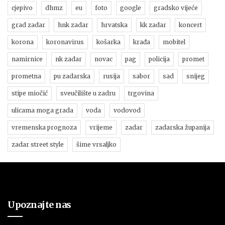
cjepivo
dhmz
eu
foto
google
gradsko vijeće
grad zadar
hnk zadar
hrvatska
kk zadar
koncert
korona
koronavirus
košarka
krađa
mobitel
namirnice
nk zadar
novac
pag
policija
promet
prometna
pu zadarska
rusija
sabor
sad
snijeg
stipe miočić
sveučilište u zadru
trgovina
ulicama moga grada
voda
vodovod
vremenska prognoza
vrijeme
zadar
zadarska županija
zadar street style
šime vrsaljko
Upoznajte nas