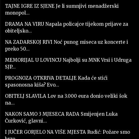
TAJNE IGRE IZ SJENE Je li sumnjivi menadžerski
monopol…
DRAMA NA VIRU Napala policajce tijekom prijave za
obiteljsko…
NA ZADARSKOJ RIVI Noć punog miseca uz koncerte i
preko 50…
MEMORIJAL U LOVINCU Najbolji su MNK Vrsi i Udruga
SJP…
PROGNOZA OTKRIVA DETALJE Kada će stići
spasonosna kiša? Evo…
OBITELJ SLAVILA Lov na 3.000 eura donio veliki šok
na…
NAKON SAMO 3 MJESECA RADA Smijenjen Luka
Čurković, glavni…
I JUČER GORJELO NA VIŠE MJESTA Rudić: Požare smo
brzo…