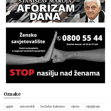
Oznake
apple
automobil
božidar kalmeta
cijene
cijepljenje