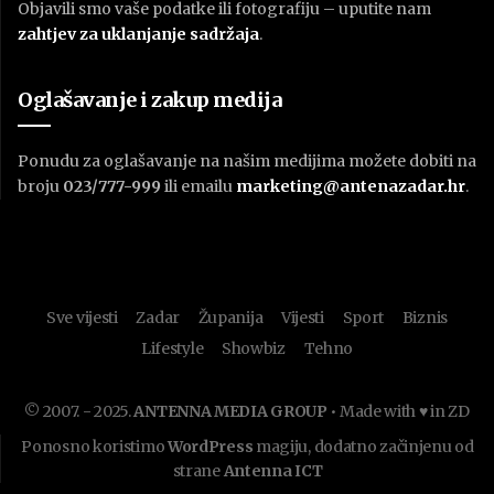
Objavili smo vaše podatke ili fotografiju – uputite nam
zahtjev za uklanjanje sadržaja
.
Oglašavanje i zakup medija
Ponudu za oglašavanje na našim medijima možete dobiti na
broju
023/777-999
ili emailu
marketing@antenazadar.hr
.
Sve vijesti
Zadar
Županija
Vijesti
Sport
Biznis
Lifestyle
Showbiz
Tehno
© 2007. - 2025.
ANTENNA MEDIA GROUP
• Made with ♥ in ZD
Ponosno koristimo
WordPress
magiju, dodatno začinjenu od
strane
Antenna ICT