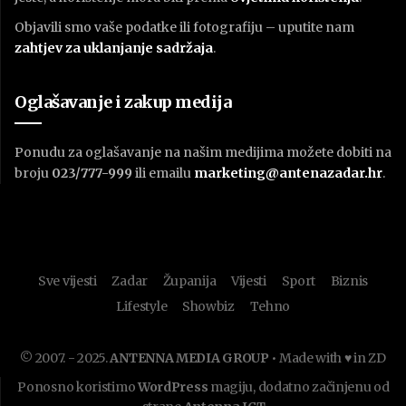
Objavili smo vaše podatke ili fotografiju – uputite nam
zahtjev za uklanjanje sadržaja
.
Oglašavanje i zakup medija
Ponudu za oglašavanje na našim medijima možete dobiti na
broju
023/777-999
ili emailu
marketing@antenazadar.hr
.
Sve vijesti
Zadar
Županija
Vijesti
Sport
Biznis
Lifestyle
Showbiz
Tehno
© 2007. - 2025.
ANTENNA MEDIA GROUP
• Made with ♥ in ZD
Ponosno koristimo
WordPress
magiju, dodatno začinjenu od