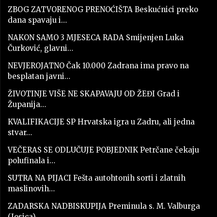
ZBOG ZATVORENOG PRENOĆIŠTA Beskućnici preko
dana spavaju i…
NAKON SAMO 3 MJESECA RADA Smijenjen Luka
Čurković, glavni…
NEVJEROJATNO Čak 10.000 Zadrana ima pravo na
besplatan javni…
ŽIVOTINJE VIŠE NE SKAPAVAJU OD ŽEĐI Grad i
Županija…
KVALIFIKACIJE SP Hrvatska igra u Zadru, ali jedna
stvar…
VEČERAS SE ODLUČUJE POBJEDNIK Petrčane čekaju
polufinala i…
SUTRA NA PIJACI Fešta autohtonih sorti i zlatnih
maslinovih…
ZADARSKA NADBISKUPIJA Preminula s. M. Valburga
(Josica)…