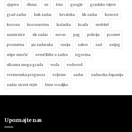
cjepivo
dhmz
eu
foto
google
gradsko vijeće
grad zadar
hnk zadar
hrvatska
kk zadar
koncert
korona
koronavirus
košarka
krađa
mobitel
namirnice
nk zadar
novac
pag
policija
promet
prometna
pu zadarska
rusija
sabor
sad
snijeg
stipe miočić
sveučilište u zadru
trgovina
ulicama moga grada
voda
vodovod
vremenska prognoza
vrijeme
zadar
zadarska županija
zadar street style
šime vrsaljko
Upoznajte nas