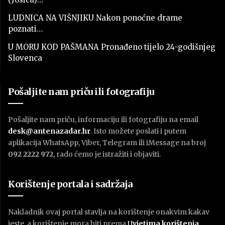
LUDNICA NA VIŠNJIKU Nakon ponoćne drame
poznati…
U MORU KOD PAŠMANA Pronađeno tijelo 24-godišnjeg
Slovenca
Pošaljite nam priču ili fotografiju
Pošaljite nam priču, informaciju ili fotografiju na email
desk@antenazadar.hr
. Isto možete poslati i putem
aplikacija WhatsApp, Viber, Telegram ili iMessage na broj
092 2222 972
, rado ćemo je istražiti i objaviti.
Korištenje portala i sadržaja
Nakladnik ovaj portal stavlja na korištenje onakvim kakav
jeste, a korištenje mora biti prema
U
vjetima korištenja
.