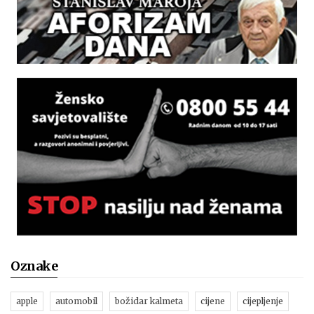
Oznake
apple
automobil
božidar kalmeta
cijene
cijepljenje