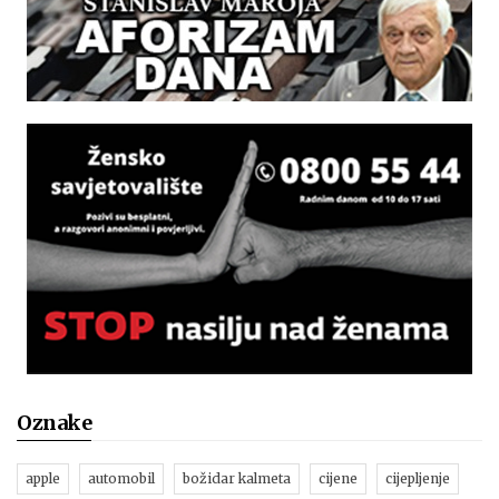
Oznake
apple
automobil
božidar kalmeta
cijene
cijepljenje