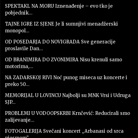
SPEKTAKL NA MORU Iznenađenje – evo tko je
pobjednik…
TAJNE IGRE IZ SJENE Je li sumnjivi menadžerski
monopol…
OD POSEDARJA DO NOVIGRADA Sve generacije
proslavile Dan…
OD BRANIMIRA DO ZVONIMIRA Nisu krenuli samo
motorima,…
NA ZADARSKOJ RIVI Noć punog miseca uz koncerte i
preko 50…
MEMORIJAL U LOVINCU Najbolji su MNK Vrsi i Udruga
SJP…
PROBLEMI U VODOOPSKRBI Krnčević: Reducirali smo
zalijevanje…
FOTOGALERIJA Svečani koncert „Arbanasi od srca
pjesmom”…