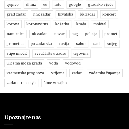
cjepivo
dhmz
eu
foto
google
gradsko vijeće
grad zadar
hnk zadar
hrvatska
kk zadar
koncert
korona
koronavirus
košarka
krađa
mobitel
namirnice
nk zadar
novac
pag
policija
promet
prometna
pu zadarska
rusija
sabor
sad
snijeg
stipe miočić
sveučilište u zadru
trgovina
ulicama moga grada
voda
vodovod
vremenska prognoza
vrijeme
zadar
zadarska županija
zadar street style
šime vrsaljko
Upoznajte nas