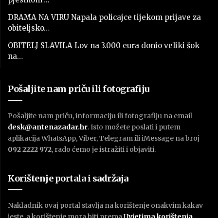
DRAMA NA VIRU Napala policajce tijekom prijave za
obiteljsko…
OBITELJ SLAVILA Lov na 3.000 eura donio veliki šok
na…
Pošaljite nam priču ili fotografiju
Pošaljite nam priču, informaciju ili fotografiju na email
desk@antenazadar.hr
. Isto možete poslati i putem
aplikacija WhatsApp, Viber, Telegram ili iMessage na broj
092 2222 972
, rado ćemo je istražiti i objaviti.
Korištenje portala i sadržaja
Nakladnik ovaj portal stavlja na korištenje onakvim kakav
jeste, a korištenje mora biti prema
U
vjetima korištenja
.