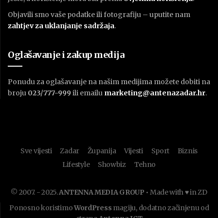
Objavili smo vaše podatke ili fotografiju – uputite nam
zahtjev za uklanjanje sadržaja
.
Oglašavanje i zakup medija
Ponudu za oglašavanje na našim medijima možete dobiti na
broju
023/777-999
ili emailu
marketing@antenazadar.hr
.
Sve vijesti
Zadar
Županija
Vijesti
Sport
Biznis
Lifestyle
Showbiz
Tehno
© 2007. - 2025.
ANTENNA MEDIA GROUP
• Made with ♥ in ZD
Ponosno koristimo
WordPress
magiju, dodatno začinjenu od