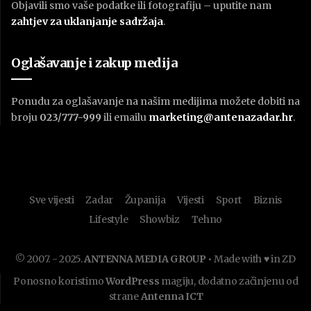
Objavili smo vaše podatke ili fotografiju – uputite nam
zahtjev za uklanjanje sadržaja
.
Oglašavanje i zakup medija
Ponudu za oglašavanje na našim medijima možete dobiti na
broju
023/777-999
ili emailu
marketing@antenazadar.hr
.
Sve vijesti
Zadar
Županija
Vijesti
Sport
Biznis
Lifestyle
Showbiz
Tehno
© 2007. - 2025.
ANTENNA MEDIA GROUP
• Made with ♥ in ZD
Ponosno koristimo
WordPress
magiju, dodatno začinjenu od
strane
Antenna ICT