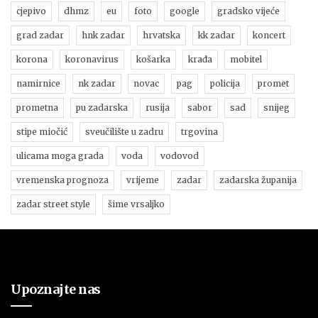
cjepivo
dhmz
eu
foto
google
gradsko vijeće
grad zadar
hnk zadar
hrvatska
kk zadar
koncert
korona
koronavirus
košarka
krađa
mobitel
namirnice
nk zadar
novac
pag
policija
promet
prometna
pu zadarska
rusija
sabor
sad
snijeg
stipe miočić
sveučilište u zadru
trgovina
ulicama moga grada
voda
vodovod
vremenska prognoza
vrijeme
zadar
zadarska županija
zadar street style
šime vrsaljko
Upoznajte nas