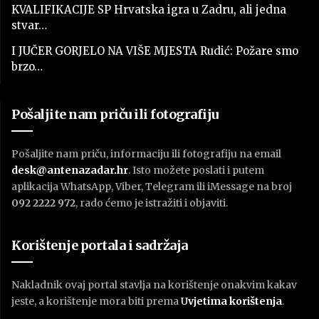
KVALIFIKACIJE SP Hrvatska igra u Zadru, ali jedna
stvar…
I JUČER GORJELO NA VIŠE MJESTA Rudić: Požare smo
brzo…
Pošaljite nam priču ili fotografiju
Pošaljite nam priču, informaciju ili fotografiju na email
desk@antenazadar.hr
. Isto možete poslati i putem
aplikacija WhatsApp, Viber, Telegram ili iMessage na broj
092 2222 972
, rado ćemo je istražiti i objaviti.
Korištenje portala i sadržaja
Nakladnik ovaj portal stavlja na korištenje onakvim kakav
jeste, a korištenje mora biti prema
U
vjetima korištenja
.