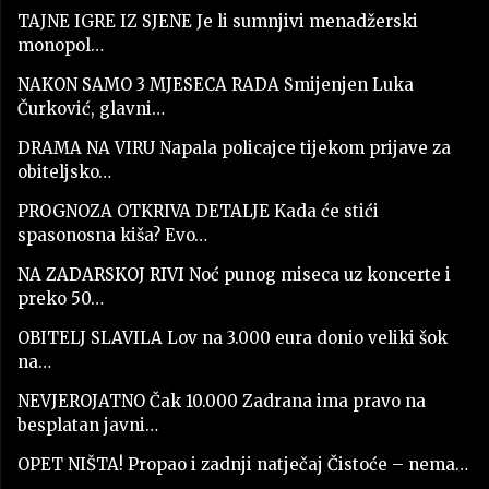
TAJNE IGRE IZ SJENE Je li sumnjivi menadžerski
monopol…
NAKON SAMO 3 MJESECA RADA Smijenjen Luka
Čurković, glavni…
DRAMA NA VIRU Napala policajce tijekom prijave za
obiteljsko…
PROGNOZA OTKRIVA DETALJE Kada će stići
spasonosna kiša? Evo…
NA ZADARSKOJ RIVI Noć punog miseca uz koncerte i
preko 50…
OBITELJ SLAVILA Lov na 3.000 eura donio veliki šok
na…
NEVJEROJATNO Čak 10.000 Zadrana ima pravo na
besplatan javni…
OPET NIŠTA! Propao i zadnji natječaj Čistoće – nema…