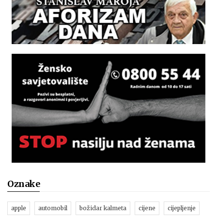
Oznake
apple
automobil
božidar kalmeta
cijene
cijepljenje