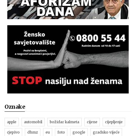
Oznake
apple
automobil
božidar kalmeta
cijene
cijepljenje
cjepivo
dhmz
eu
foto
google
gradsko vijeće