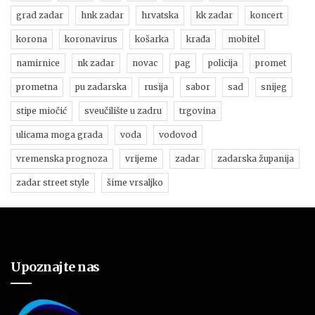
grad zadar
hnk zadar
hrvatska
kk zadar
koncert
korona
koronavirus
košarka
krađa
mobitel
namirnice
nk zadar
novac
pag
policija
promet
prometna
pu zadarska
rusija
sabor
sad
snijeg
stipe miočić
sveučilište u zadru
trgovina
ulicama moga grada
voda
vodovod
vremenska prognoza
vrijeme
zadar
zadarska županija
zadar street style
šime vrsaljko
Upoznajte nas