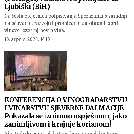
Ljubiški (BiH)
Na šestu obljetnicu potpisivanja Sporazuma o suradnji
na očuvanju, razvoju i promicanju autohtonih sorti
vinove loze i njihovih vina…
13. srpnja 2024. 14:13
KONFERENCIJA O VINOGRADARSTVU
I VINARSTVU SJEVERNE DALMACIJE
Pokazala se iznimno uspješnom, jako
zanimljivom i krajnje korisnom!
Nije trebalo puno inicijative da se organizira Prva