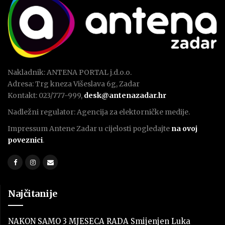
Nakladnik: ANTENA PORTAL j.d.o.o.
Adresa: Trg kneza Višeslava 6g, Zadar
Kontakt: 023/777-999,
desk@antenazadar.hr
Nadležni regulator: Agencija za elektorničke medije.
Impressum Antene Zadar u cijelosti pogledajte
na ovoj
poveznici
.
Najčitanije
NAKON SAMO 3 MJESECA RADA Smijenjen Luka