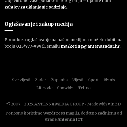
Objavili smo vaše podatke ili fotografiju – uputite nam
zahtjev za uklanjanje sadržaja
.
Oglašavanje i zakup medija
Ponudu za oglašavanje na našim medijima možete dobiti na
broju
023/777-999
ili emailu
marketing@antenazadar.hr
.
Sve vijesti
Zadar
Županija
Vijesti
Sport
Biznis
Lifestyle
Showbiz
Tehno
© 2007. - 2025.
ANTENNA MEDIA GROUP
• Made with ♥ in ZD
Ponosno koristimo
WordPress
magiju, dodatno začinjenu od
strane
Antenna ICT