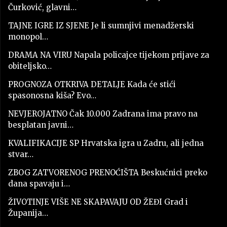
Čurković, glavni…
TAJNE IGRE IZ SJENE Je li sumnjivi menadžerski
monopol…
DRAMA NA VIRU Napala policajce tijekom prijave za
obiteljsko…
PROGNOZA OTKRIVA DETALJE Kada će stići
spasonosna kiša? Evo…
NEVJEROJATNO Čak 10.000 Zadrana ima pravo na
besplatan javni…
KVALIFIKACIJE SP Hrvatska igra u Zadru, ali jedna
stvar…
ZBOG ZATVORENOG PRENOĆIŠTA Beskućnici preko
dana spavaju i…
ŽIVOTINJE VIŠE NE SKAPAVAJU OD ŽEĐI Grad i
Županija…