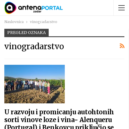
Naslovnica
vinogradarstvo
PREGLED OZNAKA
vinogradarstvo
U razvoju i promicanju autohtonih
sorti vinove loze i vina- Alenqueru
(Portugal) i Benkovcu priključio se