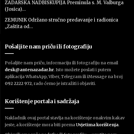
ZADARSKA NADBISKUPIJA Preminula s. M. Valburga
(Josica)…
ZEMUNIK Održano stručno predavanje i radionica
„Zaštita od…
Pošaljite nam priču ili fotografiju
Pošaljite nam priču, informaciju ili fotografiju na email
desk@antenazadar.hr
. Isto možete poslati i putem
aplikacija WhatsApp, Viber, Telegram ili iMessage na broj
092 2222 972
, rado ćemo je istražiti i objaviti.
Korištenje portala i sadržaja
Nakladnik ovaj portal stavlja na korištenje onakvim kakav
jeste, a korištenje mora biti prema
U
vjetima korištenja
.