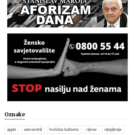
Oznake
apple
automobil
božidar kalmeta
cijene
cijepljenje