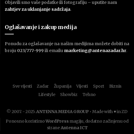
Objavili smo vaše podatke ili fotografiju – uputite nam
zahtjev za uklanjanje sadržaja
.
Oglašavanje i zakup medija
Ponudu za oglašavanje na našim medijima možete dobiti na
broju
023/777-999
ili emailu
marketing@antenazadar.hr
.
Sve vijesti
Zadar
Županija
Vijesti
Sport
Biznis
Lifestyle
Showbiz
Tehno
© 2007. - 2025.
ANTENNA MEDIA GROUP
• Made with ♥ in ZD
Ponosno koristimo
WordPress
magiju, dodatno začinjenu od
strane
Antenna ICT