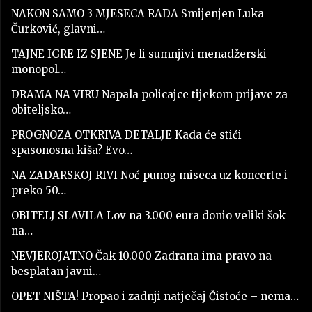
NAKON SAMO 3 MJESECA RADA Smijenjen Luka
Čurković, glavni…
TAJNE IGRE IZ SJENE Je li sumnjivi menadžerski
monopol…
DRAMA NA VIRU Napala policajce tijekom prijave za
obiteljsko…
PROGNOZA OTKRIVA DETALJE Kada će stići
spasonosna kiša? Evo…
NA ZADARSKOJ RIVI Noć punog miseca uz koncerte i
preko 50…
OBITELJ SLAVILA Lov na 3.000 eura donio veliki šok
na…
NEVJEROJATNO Čak 10.000 Zadrana ima pravo na
besplatan javni…
OPET NIŠTA! Propao i zadnji natječaj Čistoće – nema…