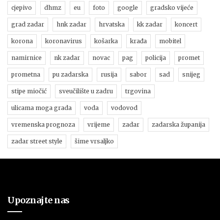
cjepivo
dhmz
eu
foto
google
gradsko vijeće
grad zadar
hnk zadar
hrvatska
kk zadar
koncert
korona
koronavirus
košarka
krađa
mobitel
namirnice
nk zadar
novac
pag
policija
promet
prometna
pu zadarska
rusija
sabor
sad
snijeg
stipe miočić
sveučilište u zadru
trgovina
ulicama moga grada
voda
vodovod
vremenska prognoza
vrijeme
zadar
zadarska županija
zadar street style
šime vrsaljko
Upoznajte nas