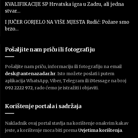
KVALIFIKACIJE SP Hrvatska igra u Zadru, ali jedna
stvar…
I JUČER GORJELO NA VIŠE MJESTA Rudić: Požare smo
brzo…
Pošaljite nam priču ili fotografiju
Pošaljite nam priču, informaciju ili fotografiju na email
desk@antenazadar.hr
. Isto možete poslati i putem
aplikacija WhatsApp, Viber, Telegram ili iMessage na broj
092 2222 972
, rado ćemo je istražiti i objaviti.
Korištenje portala i sadržaja
Nakladnik ovaj portal stavlja na korištenje onakvim kakav
jeste, a korištenje mora biti prema
U
vjetima korištenja
.