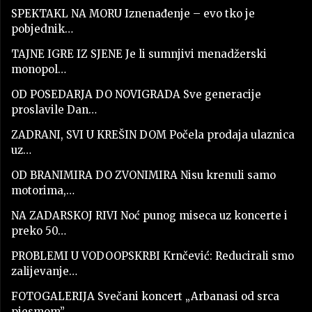
SPEKTAKL NA MORU Iznenađenje – evo tko je
pobjednik…
TAJNE IGRE IZ SJENE Je li sumnjivi menadžerski
monopol…
OD POSEDARJA DO NOVIGRADA Sve generacije
proslavile Dan…
ZADRANI, SVI U KREŠIN DOM Počela prodaja ulaznica
uz…
OD BRANIMIRA DO ZVONIMIRA Nisu krenuli samo
motorima,…
NA ZADARSKOJ RIVI Noć punog miseca uz koncerte i
preko 50…
PROBLEMI U VODOOPSKRBI Krnčević: Reducirali smo
zalijevanje…
FOTOGALERIJA Svečani koncert „Arbanasi od srca
pjesmom”…