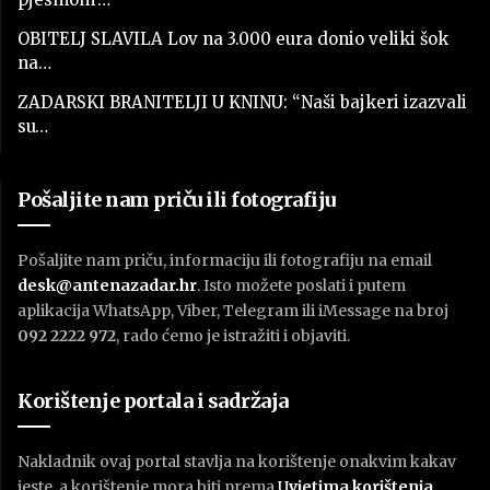
OBITELJ SLAVILA Lov na 3.000 eura donio veliki šok
na…
ZADARSKI BRANITELJI U KNINU: “Naši bajkeri izazvali
su…
Pošaljite nam priču ili fotografiju
Pošaljite nam priču, informaciju ili fotografiju na email
desk@antenazadar.hr
. Isto možete poslati i putem
aplikacija WhatsApp, Viber, Telegram ili iMessage na broj
092 2222 972
, rado ćemo je istražiti i objaviti.
Korištenje portala i sadržaja
Nakladnik ovaj portal stavlja na korištenje onakvim kakav
jeste, a korištenje mora biti prema
U
vjetima korištenja
.