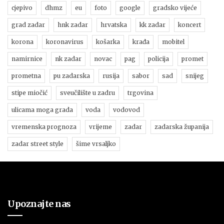
cjepivo
dhmz
eu
foto
google
gradsko vijeće
grad zadar
hnk zadar
hrvatska
kk zadar
koncert
korona
koronavirus
košarka
krađa
mobitel
namirnice
nk zadar
novac
pag
policija
promet
prometna
pu zadarska
rusija
sabor
sad
snijeg
stipe miočić
sveučilište u zadru
trgovina
ulicama moga grada
voda
vodovod
vremenska prognoza
vrijeme
zadar
zadarska županija
zadar street style
šime vrsaljko
Upoznajte nas