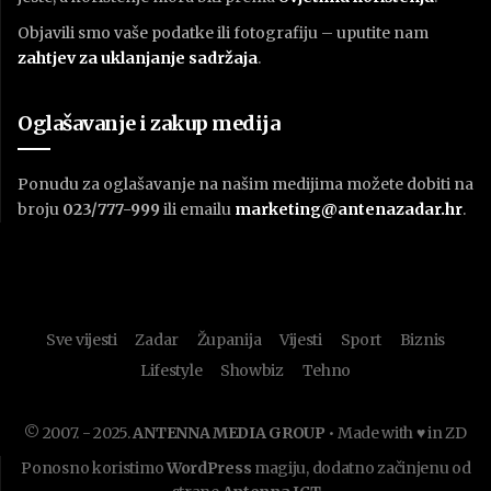
Objavili smo vaše podatke ili fotografiju – uputite nam
zahtjev za uklanjanje sadržaja
.
Oglašavanje i zakup medija
Ponudu za oglašavanje na našim medijima možete dobiti na
broju
023/777-999
ili emailu
marketing@antenazadar.hr
.
Sve vijesti
Zadar
Županija
Vijesti
Sport
Biznis
Lifestyle
Showbiz
Tehno
© 2007. - 2025.
ANTENNA MEDIA GROUP
• Made with ♥ in ZD
Ponosno koristimo
WordPress
magiju, dodatno začinjenu od