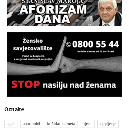
Oznake
apple
automobil
božidar kalmeta
cijene
cijepljenje