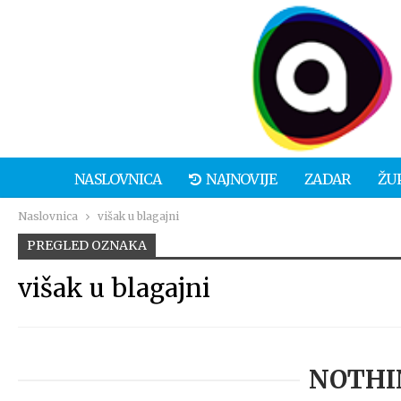
NASLOVNICA
NAJNOVIJE
ZADAR
ŽU
Naslovnica
višak u blagajni
PREGLED OZNAKA
višak u blagajni
NOTHI