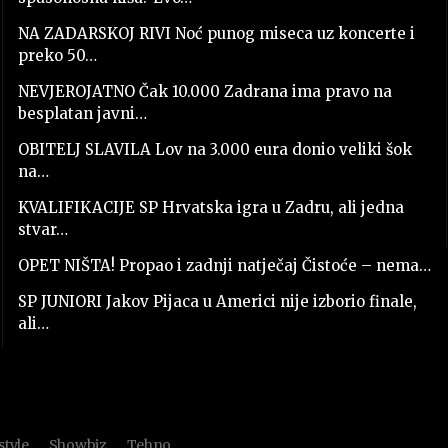
NA ZADARSKOJ RIVI Noć punog miseca uz koncerte i
preko 50…
NEVJEROJATNO Čak 10.000 Zadrana ima pravo na
besplatan javni…
OBITELJ SLAVILA Lov na 3.000 eura donio veliki šok
na…
KVALIFIKACIJE SP Hrvatska igra u Zadru, ali jedna
stvar…
OPET NIŠTA! Propao i zadnji natječaj Čistoće – nema…
SP JUNIORI Jakov Pijaca u Americi nije izborio finale,
ali…
style
Showbiz
Tehno