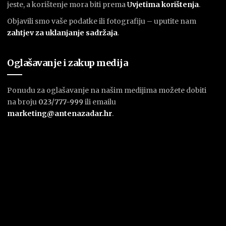
jeste, a korištenje mora biti prema
U
vjetima korištenja
.
Objavili smo vaše podatke ili fotografiju – uputite nam
zahtjev za uklanjanje sadržaja
.
Oglašavanje i zakup medija
Ponudu za oglašavanje na našim medijima možete dobiti
na broju
023/777-999
ili emailu
marketing@antenazadar.hr
.