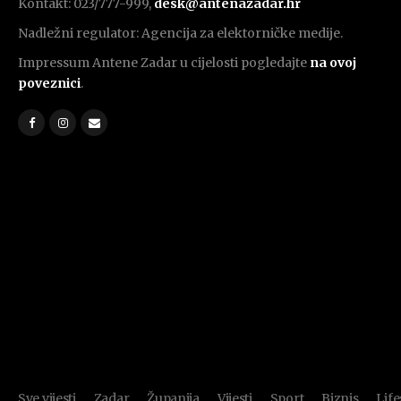
Kontakt: 023/777-999,
desk@antenazadar.hr
Nadležni regulator: Agencija za elektorničke medije.
Impressum Antene Zadar u cijelosti pogledajte
na ovoj
poveznici
.
Sve vijesti
Zadar
Županija
Vijesti
Sport
Biznis
Life