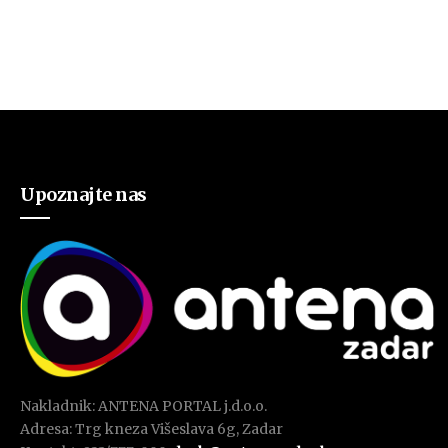
Upoznajte nas
Nakladnik: ANTENA PORTAL j.d.o.o.
Adresa: Trg kneza Višeslava 6g, Zadar