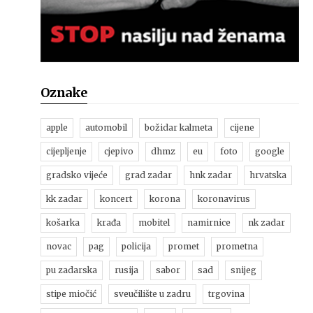
Oznake
apple
automobil
božidar kalmeta
cijene
cijepljenje
cjepivo
dhmz
eu
foto
google
gradsko vijeće
grad zadar
hnk zadar
hrvatska
kk zadar
koncert
korona
koronavirus
košarka
krađa
mobitel
namirnice
nk zadar
novac
pag
policija
promet
prometna
pu zadarska
rusija
sabor
sad
snijeg
stipe miočić
sveučilište u zadru
trgovina