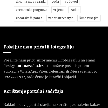
ulicama moga grada
voda
vodovod
vremenska prognoza
vrijeme
zadar
zadarska županija
zadar street style
šime vrsaljko
Pošaljite nam priču ili fotografiju
Pošaljite nam priču, informaciju ili fotografiju na email
desk@antenazadar.hr
. Isto možete poslati i putem
aplikacija WhatsApp, Viber, Telegram ili iMessage na broj
092 2222 972
, rado ćemo je istražiti i objaviti.
Korištenje portala i sadržaja
Nakladnik ovaj portal stavlja na korištenje onakvim kakav