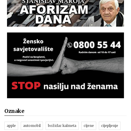
Oznake
apple
automobil
božidar kalmeta
cijene
cijepljenje