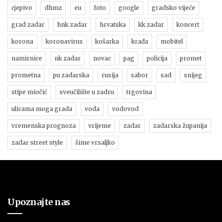
cjepivo
dhmz
eu
foto
google
gradsko vijeće
grad zadar
hnk zadar
hrvatska
kk zadar
koncert
korona
koronavirus
košarka
krađa
mobitel
namirnice
nk zadar
novac
pag
policija
promet
prometna
pu zadarska
rusija
sabor
sad
snijeg
stipe miočić
sveučilište u zadru
trgovina
ulicama moga grada
voda
vodovod
vremenska prognoza
vrijeme
zadar
zadarska županija
zadar street style
šime vrsaljko
Upoznajte nas