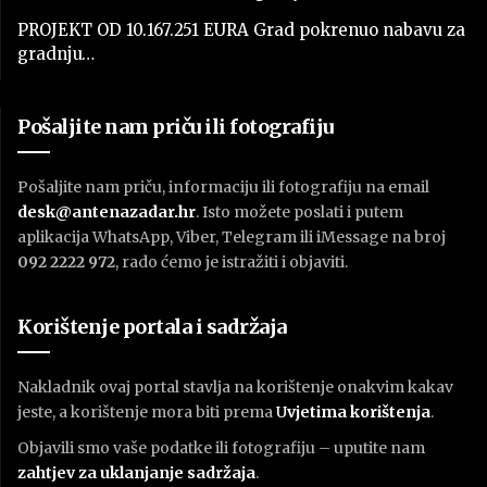
PROJEKT OD 10.167.251 EURA Grad pokrenuo nabavu za
gradnju…
Pošaljite nam priču ili fotografiju
Pošaljite nam priču, informaciju ili fotografiju na email
desk@antenazadar.hr
. Isto možete poslati i putem
aplikacija WhatsApp, Viber, Telegram ili iMessage na broj
092 2222 972
, rado ćemo je istražiti i objaviti.
Korištenje portala i sadržaja
Nakladnik ovaj portal stavlja na korištenje onakvim kakav
jeste, a korištenje mora biti prema
U
vjetima korištenja
.
Objavili smo vaše podatke ili fotografiju – uputite nam
zahtjev za uklanjanje sadržaja
.