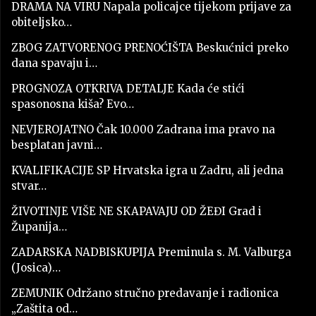
DRAMA NA VIRU Napala policajce tijekom prijave za
obiteljsko…
ZBOG ZATVORENOG PRENOĆIŠTA Beskućnici preko
dana spavaju i…
PROGNOZA OTKRIVA DETALJE Kada će stići
spasonosna kiša? Evo…
NEVJEROJATNO Čak 10.000 Zadrana ima pravo na
besplatan javni…
KVALIFIKACIJE SP Hrvatska igra u Zadru, ali jedna
stvar…
ŽIVOTINJE VIŠE NE SKAPAVAJU OD ŽEĐI Grad i
Županija…
ZADARSKA NADBISKUPIJA Preminula s. M. Valburga
(Josica)…
ZEMUNIK Održano stručno predavanje i radionica
„Zaštita od…