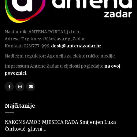
Nakladnik: ANTENA PORTAL j.d.o.o.
Adresa: Trg kneza Višeslava 6g, Zadar
Kontakt: 023/777-999,
desk@antenazadar.hr
Nadležni regulator: Agencija za elektorničke medije.
Impressum Antene Zadar u cijelosti pogledajte
na ovoj
poveznici
.
Najčitanije
NAKON SAMO 3 MJESECA RADA Smijenjen Luka
Čurković, glavni…