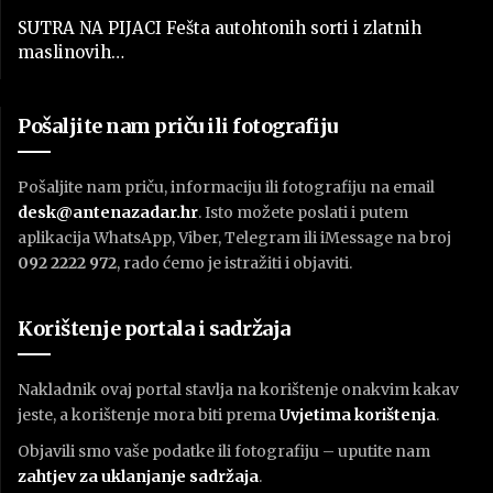
SUTRA NA PIJACI Fešta autohtonih sorti i zlatnih
maslinovih…
Pošaljite nam priču ili fotografiju
Pošaljite nam priču, informaciju ili fotografiju na email
desk@antenazadar.hr
. Isto možete poslati i putem
aplikacija WhatsApp, Viber, Telegram ili iMessage na broj
092 2222 972
, rado ćemo je istražiti i objaviti.
Korištenje portala i sadržaja
Nakladnik ovaj portal stavlja na korištenje onakvim kakav
jeste, a korištenje mora biti prema
U
vjetima korištenja
.
Objavili smo vaše podatke ili fotografiju – uputite nam
zahtjev za uklanjanje sadržaja
.