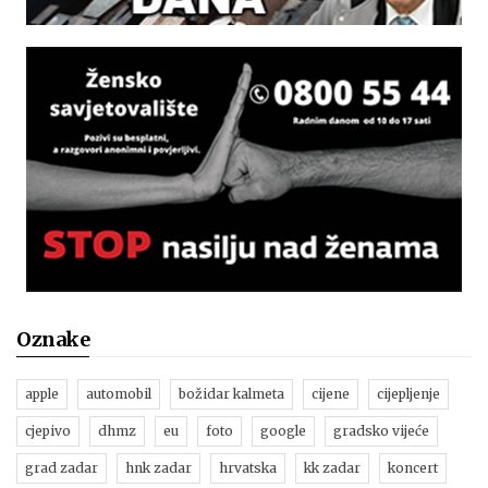
Oznake
apple
automobil
božidar kalmeta
cijene
cijepljenje
cjepivo
dhmz
eu
foto
google
gradsko vijeće
grad zadar
hnk zadar
hrvatska
kk zadar
koncert