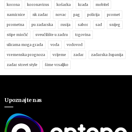
korona
koronavirus
košarka
krađa
mobitel
namirnice
nk zadar
novac
pag
policija
promet
prometna
pu zadarska
rusija
sabor
sad
snijeg
stipe miočić
sveučilište u zadru
trgovina
ulicama moga grada
voda
vodovod
vremenska prognoza
vrijeme
zadar
zadarska županija
zadar street style
šime vrsaljko
Upoznajte nas