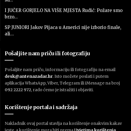
I JUČER GORJELO NA VIŠE MJESTA Rudić: Požare smo
brzo…
SP JUNIORI Jakov Pijaca u Americi nije izborio finale,
ali…
Pošaljite nam priču ili fotografiju
Pošaljite nam priču, informaciju ili fotografiju na email
desk@antenazadar.hr
. Isto možete poslati i putem
aplikacija WhatsApp, Viber, Telegram ili iMessage na broj
092 2222 972
, rado ćemo je istražiti i objaviti.
Korištenje portala i sadržaja
Nakladnik ovaj portal stavlja na korištenje onakvim kakav
jeste, a korištenje mora biti prema
U
vjetima korištenja
.