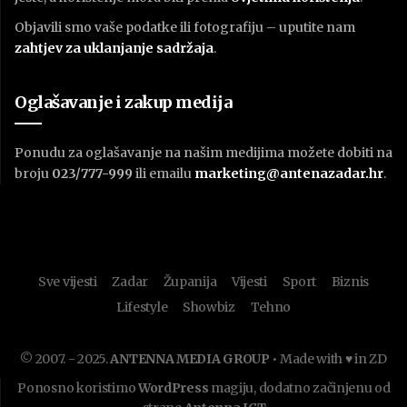
Objavili smo vaše podatke ili fotografiju – uputite nam
zahtjev za uklanjanje sadržaja
.
Oglašavanje i zakup medija
Ponudu za oglašavanje na našim medijima možete dobiti na
broju
023/777-999
ili emailu
marketing@antenazadar.hr
.
Sve vijesti
Zadar
Županija
Vijesti
Sport
Biznis
Lifestyle
Showbiz
Tehno
© 2007. - 2025.
ANTENNA MEDIA GROUP
• Made with ♥ in ZD
Ponosno koristimo
WordPress
magiju, dodatno začinjenu od