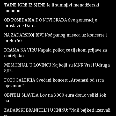
TAJNE IGRE IZ SJENE Je li sumnjivi menadžerski
monopol…
OD POSEDARJA DO NOVIGRADA Sve generacije
proslavile Dan…
NA ZADARSKOJ RIVI Noć punog miseca uz koncerte i
preko 50…
DRAMA NA VIRU Napala policajce tijekom prijave za
obiteljsko…
MEMORIJAL U LOVINCU Najbolji su MNK Vrsi i Udruga
SJP…
FOTOGALERIJA Svečani koncert „Arbanasi od srca
pjesmom”…
OBITELJ SLAVILA Lov na 3.000 eura donio veliki šok
na…
ZADARSKI BRANITELJI U KNINU: “Naši bajkeri izazvali
su…