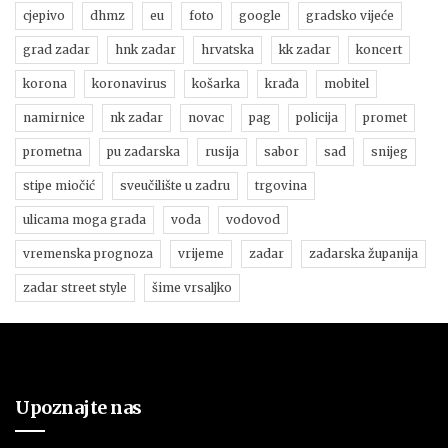
cjepivo
dhmz
eu
foto
google
gradsko vijeće
grad zadar
hnk zadar
hrvatska
kk zadar
koncert
korona
koronavirus
košarka
krađa
mobitel
namirnice
nk zadar
novac
pag
policija
promet
prometna
pu zadarska
rusija
sabor
sad
snijeg
stipe miočić
sveučilište u zadru
trgovina
ulicama moga grada
voda
vodovod
vremenska prognoza
vrijeme
zadar
zadarska županija
zadar street style
šime vrsaljko
Upoznajte nas