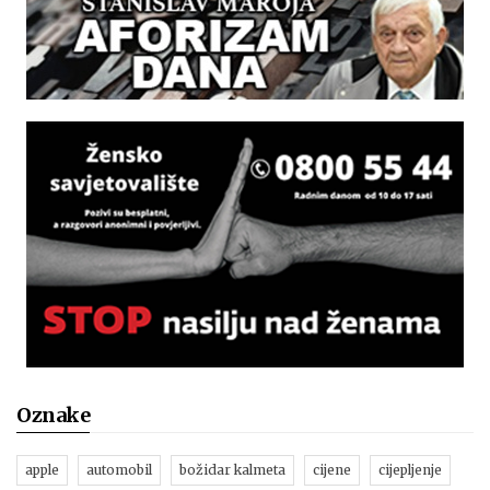
Oznake
apple
automobil
božidar kalmeta
cijene
cijepljenje