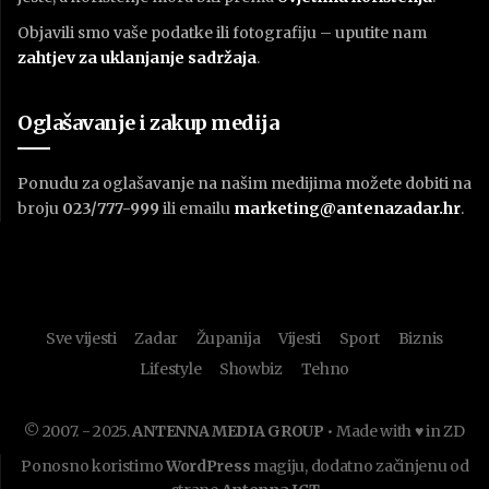
Objavili smo vaše podatke ili fotografiju – uputite nam
zahtjev za uklanjanje sadržaja
.
Oglašavanje i zakup medija
Ponudu za oglašavanje na našim medijima možete dobiti na
broju
023/777-999
ili emailu
marketing@antenazadar.hr
.
Sve vijesti
Zadar
Županija
Vijesti
Sport
Biznis
Lifestyle
Showbiz
Tehno
© 2007. - 2025.
ANTENNA MEDIA GROUP
• Made with ♥ in ZD
Ponosno koristimo
WordPress
magiju, dodatno začinjenu od