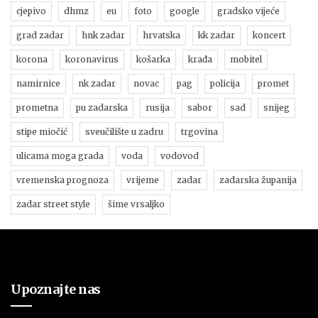
cjepivo
dhmz
eu
foto
google
gradsko vijeće
grad zadar
hnk zadar
hrvatska
kk zadar
koncert
korona
koronavirus
košarka
krađa
mobitel
namirnice
nk zadar
novac
pag
policija
promet
prometna
pu zadarska
rusija
sabor
sad
snijeg
stipe miočić
sveučilište u zadru
trgovina
ulicama moga grada
voda
vodovod
vremenska prognoza
vrijeme
zadar
zadarska županija
zadar street style
šime vrsaljko
Upoznajte nas