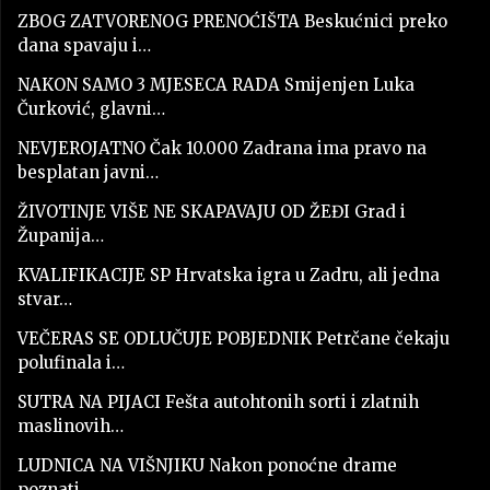
ZBOG ZATVORENOG PRENOĆIŠTA Beskućnici preko
dana spavaju i…
NAKON SAMO 3 MJESECA RADA Smijenjen Luka
Čurković, glavni…
NEVJEROJATNO Čak 10.000 Zadrana ima pravo na
besplatan javni…
ŽIVOTINJE VIŠE NE SKAPAVAJU OD ŽEĐI Grad i
Županija…
KVALIFIKACIJE SP Hrvatska igra u Zadru, ali jedna
stvar…
VEČERAS SE ODLUČUJE POBJEDNIK Petrčane čekaju
polufinala i…
SUTRA NA PIJACI Fešta autohtonih sorti i zlatnih
maslinovih…
LUDNICA NA VIŠNJIKU Nakon ponoćne drame
poznati…