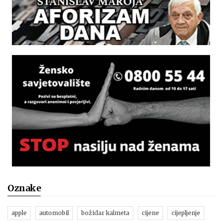
Oznake
apple
automobil
božidar kalmeta
cijene
cijepljenje