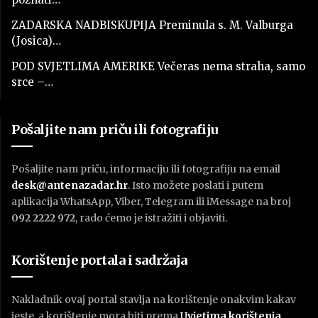
ZADARSKA NADBISKUPIJA Preminula s. M. Valburga
(Josica)…
POD SVJETLIMA AMERIKE Večeras nema straha, samo
srce –…
Pošaljite nam priču ili fotografiju
Pošaljite nam priču, informaciju ili fotografiju na email
desk@antenazadar.hr
. Isto možete poslati i putem
aplikacija WhatsApp, Viber, Telegram ili iMessage na broj
092 2222 972
, rado ćemo je istražiti i objaviti.
Korištenje portala i sadržaja
Nakladnik ovaj portal stavlja na korištenje onakvim kakav
jeste, a korištenje mora biti prema
U
vjetima korištenja
.