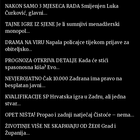
NAKON SAMO 3 MJESECA RADA Smijenjen Luka
Čurković, glavni…
TAJNE IGRE IZ SJENE Je li sumnjivi menadžerski
monopol…
DRAMA NA VIRU Napala policajce tijekom prijave za
obiteljsko…
PROGNOZA OTKRIVA DETALJE Kada će stići
spasonosna kiša? Evo…
NEVJEROJATNO Čak 10.000 Zadrana ima pravo na
besplatan javni…
KVALIFIKACIJE SP Hrvatska igra u Zadru, ali jedna
stvar…
OPET NIŠTA! Propao i zadnji natječaj Čistoće – nema…
ŽIVOTINJE VIŠE NE SKAPAVAJU OD ŽEĐI Grad i
Županija…