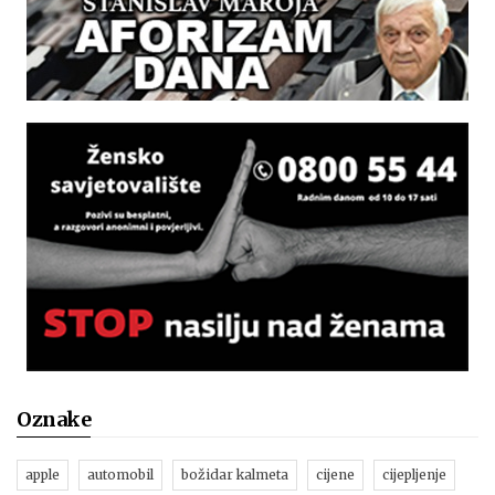
Oznake
apple
automobil
božidar kalmeta
cijene
cijepljenje