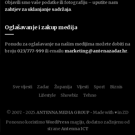
Objavili smo vaše podatke ili fotografiju – uputite nam
zahtjev za uklanjanje sadržaja
.
Oglašavanje i zakup medija
Ponudu za oglašavanje na našim medijima možete dobiti na
broju
023/777-999
ili emailu
marketing@antenazadar.hr
.
Sve vijesti
Zadar
Županija
Vijesti
Sport
Biznis
Lifestyle
Showbiz
Tehno
© 2007. - 2025.
ANTENNA MEDIA GROUP
• Made with ♥ in ZD
Ponosno koristimo
WordPress
magiju, dodatno začinjenu od
strane
Antenna ICT