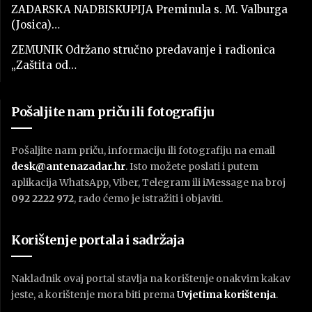
ZADARSKA NADBISKUPIJA Preminula s. M. Valburga
(Josica)…
ZEMUNIK Održano stručno predavanje i radionica
„Zaštita od…
Pošaljite nam priču ili fotografiju
Pošaljite nam priču, informaciju ili fotografiju na email
desk@antenazadar.hr
. Isto možete poslati i putem
aplikacija WhatsApp, Viber, Telegram ili iMessage na broj
092 2222 972
, rado ćemo je istražiti i objaviti.
Korištenje portala i sadržaja
Nakladnik ovaj portal stavlja na korištenje onakvim kakav
jeste, a korištenje mora biti prema
U
vjetima korištenja
.