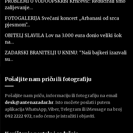
PROBLEMI U VODOOPSKRBI Krnčević: Reducirali smo
zalijevanje…
FOTOGALERIJA Svečani koncert „Arbanasi od srca
pjesmom”…
OBITELJ SLAVILA Lov na 3.000 eura donio veliki šok
na…
ZADARSKI BRANITELJI U KNINU: “Naši bajkeri izazvali
su…
Pošaljite nam priču ili fotografiju
Pošaljite nam priču, informaciju ili fotografiju na email
desk@antenazadar.hr
. Isto možete poslati i putem
aplikacija WhatsApp, Viber, Telegram ili iMessage na broj
092 2222 972
, rado ćemo je istražiti i objaviti.