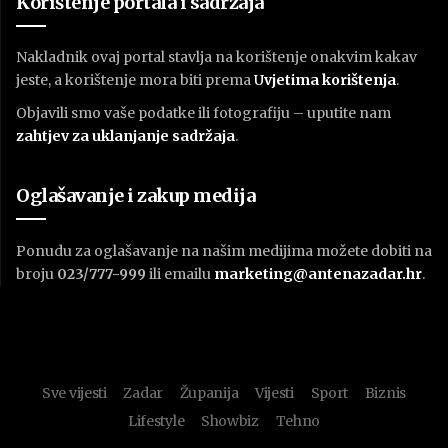
Korištenje portala i sadržaja
Nakladnik ovaj portal stavlja na korištenje onakvim kakav
jeste, a korištenje mora biti prema
U
vjetima korištenja
.
Objavili smo vaše podatke ili fotografiju – uputite nam
zahtjev za uklanjanje sadržaja
.
Oglašavanje i zakup medija
Ponudu za oglašavanje na našim medijima možete dobiti na
broju
023/777-999
ili emailu
marketing@antenazadar.hr
.
Sve vijesti
Zadar
Županija
Vijesti
Sport
Biznis
Lifestyle
Showbiz
Tehno