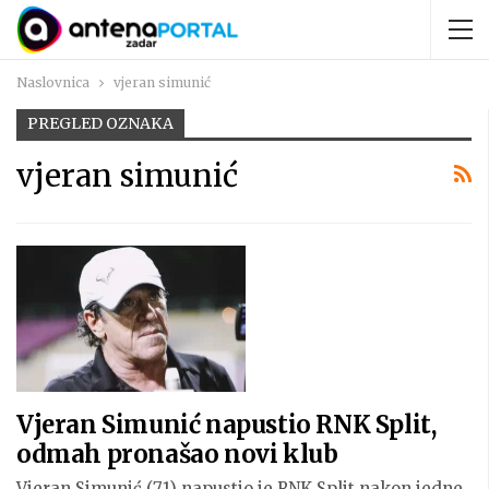
Naslovnica
vjeran simunić
PREGLED OZNAKA
vjeran simunić
Vjeran Simunić napustio RNK Split,
odmah pronašao novi klub
Vjeran Simunić (71) napustio je RNK Split nakon jedne