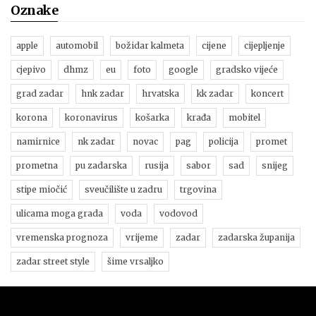
Oznake
apple
automobil
božidar kalmeta
cijene
cijepljenje
cjepivo
dhmz
eu
foto
google
gradsko vijeće
grad zadar
hnk zadar
hrvatska
kk zadar
koncert
korona
koronavirus
košarka
krađa
mobitel
namirnice
nk zadar
novac
pag
policija
promet
prometna
pu zadarska
rusija
sabor
sad
snijeg
stipe miočić
sveučilište u zadru
trgovina
ulicama moga grada
voda
vodovod
vremenska prognoza
vrijeme
zadar
zadarska županija
zadar street style
šime vrsaljko