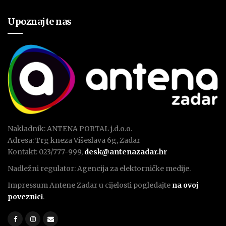
Upoznajte nas
Nakladnik: ANTENA PORTAL j.d.o.o.
Adresa: Trg kneza Višeslava 6g, Zadar
Kontakt: 023/777-999,
desk@antenazadar.hr
Nadležni regulator: Agencija za elektorničke medije.
Impressum Antene Zadar u cijelosti pogledajte
na ovoj
poveznici
.