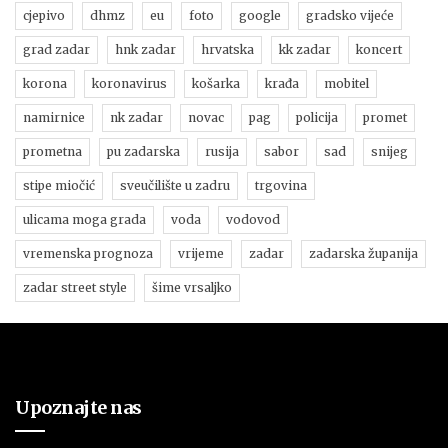
cjepivo
dhmz
eu
foto
google
gradsko vijeće
grad zadar
hnk zadar
hrvatska
kk zadar
koncert
korona
koronavirus
košarka
krađa
mobitel
namirnice
nk zadar
novac
pag
policija
promet
prometna
pu zadarska
rusija
sabor
sad
snijeg
stipe miočić
sveučilište u zadru
trgovina
ulicama moga grada
voda
vodovod
vremenska prognoza
vrijeme
zadar
zadarska županija
zadar street style
šime vrsaljko
Upoznajte nas