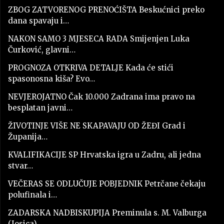
ZBOG ZATVORENOG PRENOĆIŠTA Beskućnici preko
dana spavaju i…
NAKON SAMO 3 MJESECA RADA Smijenjen Luka
Čurković, glavni…
PROGNOZA OTKRIVA DETALJE Kada će stići
spasonosna kiša? Evo…
NEVJEROJATNO Čak 10.000 Zadrana ima pravo na
besplatan javni…
ŽIVOTINJE VIŠE NE SKAPAVAJU OD ŽEĐI Grad i
Županija…
KVALIFIKACIJE SP Hrvatska igra u Zadru, ali jedna
stvar…
VEČERAS SE ODLUČUJE POBJEDNIK Petrčane čekaju
polufinala i…
ZADARSKA NADBISKUPIJA Preminula s. M. Valburga
(Josica)…