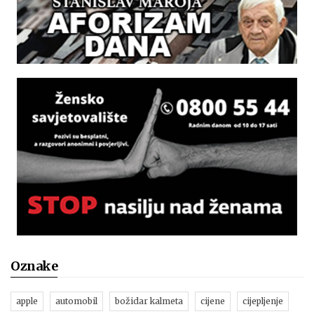
Oznake
apple
automobil
božidar kalmeta
cijene
cijepljenje