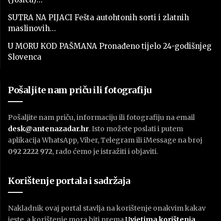
SUTRA NA PIJACI Fešta autohtonih sorti i zlatnih
maslinovih…
U MORU KOD PAŠMANA Pronađeno tijelo 24-godišnjeg
Slovenca
Pošaljite nam priču ili fotografiju
Pošaljite nam priču, informaciju ili fotografiju na email
desk@antenazadar.hr
. Isto možete poslati i putem
aplikacija WhatsApp, Viber, Telegram ili iMessage na broj
092 2222 972
, rado ćemo je istražiti i objaviti.
Korištenje portala i sadržaja
Nakladnik ovaj portal stavlja na korištenje onakvim kakav
jeste, a korištenje mora biti prema
U
vjetima korištenja
.