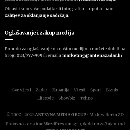
Objavili smo vaše podatke ili fotografiju – uputite nam
zahtjev za uklanjanje sadržaja
.
Oglašavanje i zakup medija
Ponudu za oglašavanje na našim medijima možete dobiti na
broju
023/777-999
ili emailu
marketing@antenazadar.hr
.
Sve vijesti
Zadar
Županija
Vijesti
Sport
Biznis
Lifestyle
Showbiz
Tehno
© 2007. - 2025.
ANTENNA MEDIA GROUP
• Made with ♥ in ZD
Ponosno koristimo
WordPress
magiju, dodatno začinjenu od