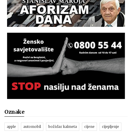
Oznake
apple
automobil
božidar kalmeta
cijene
cijepljenje