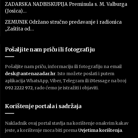
ZADARSKA NADBISKUPIJA Preminula s. M. Valburga
(Josica)…
ZEMUNIK Održano stručno predavanje i radionica
„Zaštita od…
Pošaljite nam priču ili fotografiju
Pošaljite nam priču, informaciju ili fotografiju na email
desk@antenazadar.hr
. Isto možete poslati i putem
aplikacija WhatsApp, Viber, Telegram ili iMessage na broj
092 2222 972
, rado ćemo je istražiti i objaviti.
Korištenje portala i sadržaja
Nakladnik ovaj portal stavlja na korištenje onakvim kakav
jeste, a korištenje mora biti prema
U
vjetima korištenja
.