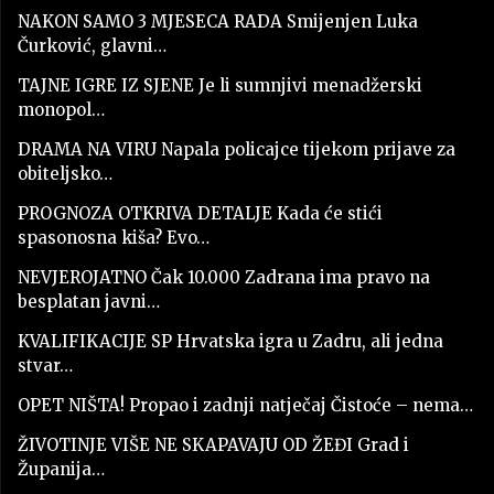
NAKON SAMO 3 MJESECA RADA Smijenjen Luka
Čurković, glavni…
TAJNE IGRE IZ SJENE Je li sumnjivi menadžerski
monopol…
DRAMA NA VIRU Napala policajce tijekom prijave za
obiteljsko…
PROGNOZA OTKRIVA DETALJE Kada će stići
spasonosna kiša? Evo…
NEVJEROJATNO Čak 10.000 Zadrana ima pravo na
besplatan javni…
KVALIFIKACIJE SP Hrvatska igra u Zadru, ali jedna
stvar…
OPET NIŠTA! Propao i zadnji natječaj Čistoće – nema…
ŽIVOTINJE VIŠE NE SKAPAVAJU OD ŽEĐI Grad i
Županija…