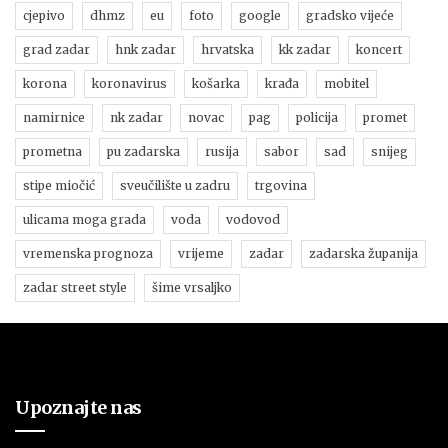
cjepivo
dhmz
eu
foto
google
gradsko vijeće
grad zadar
hnk zadar
hrvatska
kk zadar
koncert
korona
koronavirus
košarka
krađa
mobitel
namirnice
nk zadar
novac
pag
policija
promet
prometna
pu zadarska
rusija
sabor
sad
snijeg
stipe miočić
sveučilište u zadru
trgovina
ulicama moga grada
voda
vodovod
vremenska prognoza
vrijeme
zadar
zadarska županija
zadar street style
šime vrsaljko
Upoznajte nas