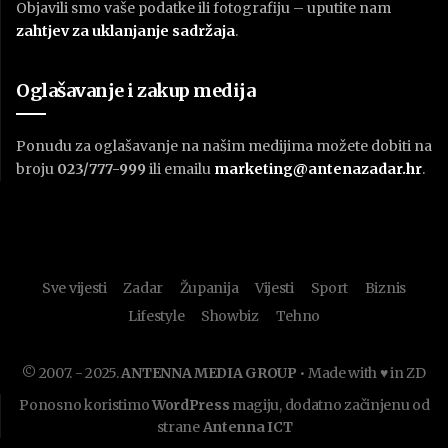
Objavili smo vaše podatke ili fotografiju – uputite nam
zahtjev za uklanjanje sadržaja
.
Oglašavanje i zakup medija
Ponudu za oglašavanje na našim medijima možete dobiti na
broju
023/777-999
ili emailu
marketing@antenazadar.hr
.
Sve vijesti
Zadar
Županija
Vijesti
Sport
Biznis
Lifestyle
Showbiz
Tehno
© 2007. - 2025.
ANTENNA MEDIA GROUP
• Made with ♥ in ZD
Ponosno koristimo
WordPress
magiju, dodatno začinjenu od
strane
Antenna ICT