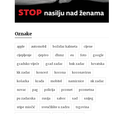
Oznake
apple
automobil
božidar kalmeta
cijene
cijepljenje
cjepivo
dhmz
eu
foto
google
gradsko vijeće
grad zadar
hnk zadar
hrvatska
kk zadar
koncert
korona
koronavirus
košarka
krađa
mobitel
namirnice
nk zadar
novac
pag
policija
promet
prometna
pu zadarska
rusija
sabor
sad
snijeg
stipe miočić
sveučilište u zadru
trgovina