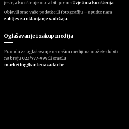
jeste, a korištenje mora biti prema
U
vjetima korištenja
.
Objavili smo vaše podatke ili fotografiju – uputite nam
zahtjev za uklanjanje sadržaja
.
Oglašavanje i zakup medija
Ponudu za oglašavanje na našim medijima možete dobiti
na broju
023/777-999
ili emailu
marketing@antenazadar.hr
.