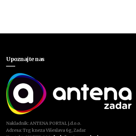
Upoznajte nas
Nakladnik: ANTENA PORTAL j.d.o.o.
Adresa: Trg kneza Višeslava 6g, Zadar