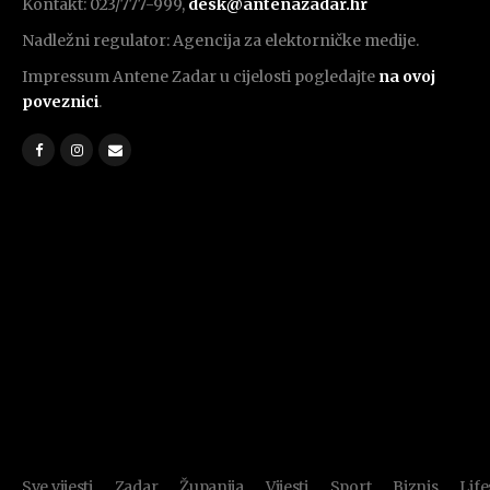
Kontakt: 023/777-999,
desk@antenazadar.hr
Nadležni regulator: Agencija za elektorničke medije.
Impressum Antene Zadar u cijelosti pogledajte
na ovoj
poveznici
.
Sve vijesti
Zadar
Županija
Vijesti
Sport
Biznis
Life