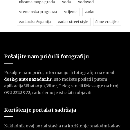
ulicama moga grada
voda
vodovod
vremenska prognoza
vrijeme
zadar
zadarska županija
zadar street style
šime vrsaljko
Pošaljite nam priču ili fotografiju
Pošaljite nam priču, informaciju ili fotografiju na email
desk@antenazadar.hr
. Isto možete poslati i putem
aplikacija WhatsApp, Viber, Telegram ili iMessage na broj
092 2222 972
, rado ćemo je istražiti i objaviti.
Korištenje portala i sadržaja
Nakladnik ovaj portal stavlja na korištenje onakvim kakav