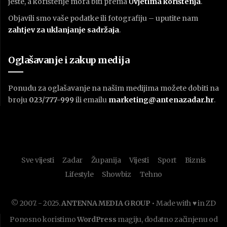
jeste, a korištenje mora biti prema
U
vjetima korištenja
.
Objavili smo vaše podatke ili fotografiju – uputite nam
zahtjev za uklanjanje sadržaja
.
Oglašavanje i zakup medija
Ponudu za oglašavanje na našim medijima možete dobiti na
broju
023/777-999
ili emailu
marketing@antenazadar.hr
.
Sve vijesti
Zadar
Županija
Vijesti
Sport
Biznis
Lifestyle
Showbiz
Tehno
© 2007. - 2025.
ANTENNA MEDIA GROUP
• Made with ♥ in ZD
Ponosno koristimo
WordPress
magiju, dodatno začinjenu od