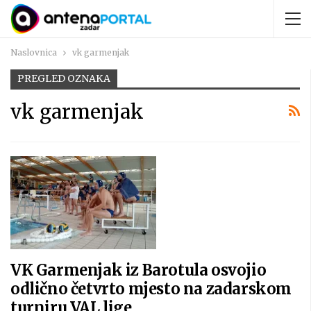
Naslovnica
vk garmenjak
PREGLED OZNAKA
vk garmenjak
VK Garmenjak iz Barotula osvojio
odlično četvrto mjesto na zadarskom
turniru VAL lige