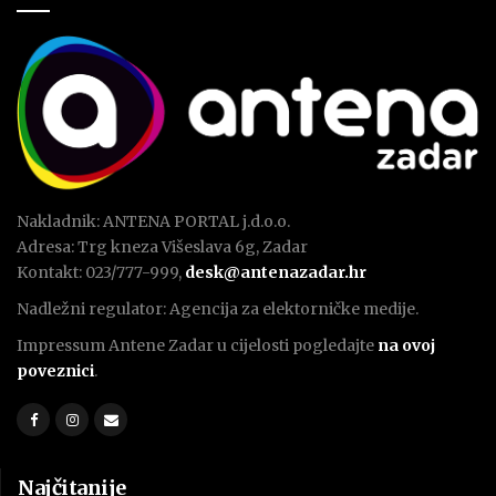
Nakladnik: ANTENA PORTAL j.d.o.o.
Adresa: Trg kneza Višeslava 6g, Zadar
Kontakt: 023/777-999,
desk@antenazadar.hr
Nadležni regulator: Agencija za elektorničke medije.
Impressum Antene Zadar u cijelosti pogledajte
na ovoj
poveznici
.
Najčitanije