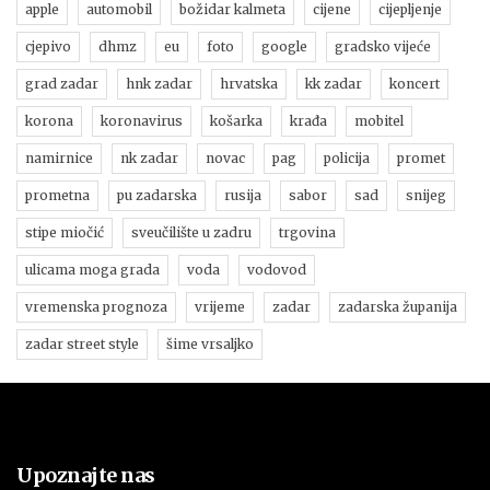
apple
automobil
božidar kalmeta
cijene
cijepljenje
cjepivo
dhmz
eu
foto
google
gradsko vijeće
grad zadar
hnk zadar
hrvatska
kk zadar
koncert
korona
koronavirus
košarka
krađa
mobitel
namirnice
nk zadar
novac
pag
policija
promet
prometna
pu zadarska
rusija
sabor
sad
snijeg
stipe miočić
sveučilište u zadru
trgovina
ulicama moga grada
voda
vodovod
vremenska prognoza
vrijeme
zadar
zadarska županija
zadar street style
šime vrsaljko
Upoznajte nas