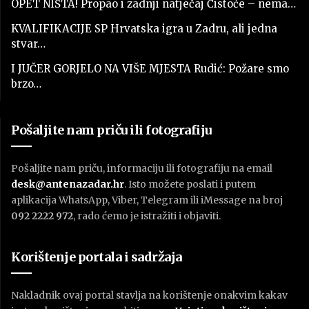
OPET NIŠTA! Propao i zadnji natječaj Čistoće – nema…
KVALIFIKACIJE SP Hrvatska igra u Zadru, ali jedna
stvar…
I JUČER GORJELO NA VIŠE MJESTA Rudić: Požare smo
brzo…
Pošaljite nam priču ili fotografiju
Pošaljite nam priču, informaciju ili fotografiju na email
desk@antenazadar.hr
. Isto možete poslati i putem
aplikacija WhatsApp, Viber, Telegram ili iMessage na broj
092 2222 972
, rado ćemo je istražiti i objaviti.
Korištenje portala i sadržaja
Nakladnik ovaj portal stavlja na korištenje onakvim kakav