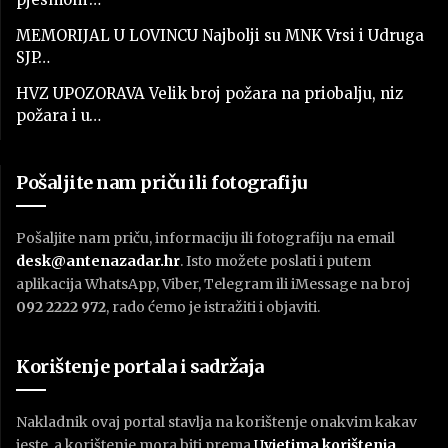
MEMORIJAL U LOVINCU Najbolji su MNK Vrsi i Udruga
SJP…
HVZ UPOZORAVA Velik broj požara na priobalju, niz
požara i u…
Pošaljite nam priču ili fotografiju
Pošaljite nam priču, informaciju ili fotografiju na email
desk@antenazadar.hr
. Isto možete poslati i putem
aplikacija WhatsApp, Viber, Telegram ili iMessage na broj
092 2222 972
, rado ćemo je istražiti i objaviti.
Korištenje portala i sadržaja
Nakladnik ovaj portal stavlja na korištenje onakvim kakav
jeste, a korištenje mora biti prema
U
vjetima korištenja
.