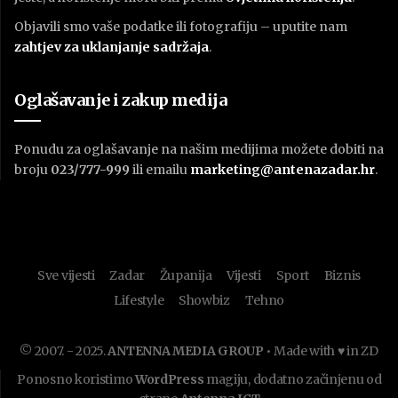
Objavili smo vaše podatke ili fotografiju – uputite nam
zahtjev za uklanjanje sadržaja
.
Oglašavanje i zakup medija
Ponudu za oglašavanje na našim medijima možete dobiti na
broju
023/777-999
ili emailu
marketing@antenazadar.hr
.
Sve vijesti
Zadar
Županija
Vijesti
Sport
Biznis
Lifestyle
Showbiz
Tehno
© 2007. - 2025.
ANTENNA MEDIA GROUP
• Made with ♥ in ZD
Ponosno koristimo
WordPress
magiju, dodatno začinjenu od