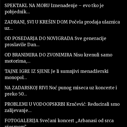
SPEKTAKL NA MORU Iznenađenje – evo tko je
pobjednik…
ZADRANI, SVI U KREŠIN DOM Počela prodaja ulaznica
uz…
OD POSEDARJA DO NOVIGRADA Sve generacije
proslavile Dan…
OD BRANIMIRA DO ZVONIMIRA Nisu krenuli samo
motorima,…
TAJNE IGRE IZ SJENE Je li sumnjivi menadžerski
monopol…
NA ZADARSKOJ RIVI Noć punog miseca uz koncerte i
preko 50…
PROBLEMI U VODOOPSKRBI Krnčević: Reducirali smo
zalijevanje…
FOTOGALERIJA Svečani koncert „Arbanasi od srca
pjesmom”…