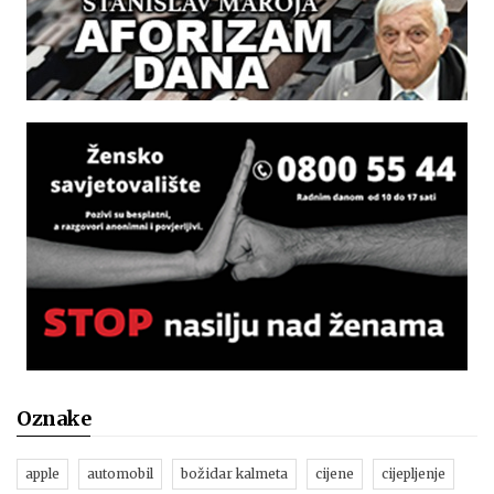
Oznake
apple
automobil
božidar kalmeta
cijene
cijepljenje