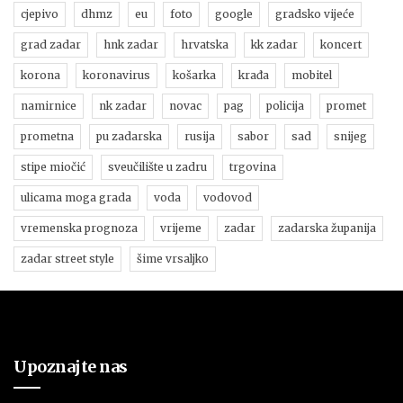
cjepivo
dhmz
eu
foto
google
gradsko vijeće
grad zadar
hnk zadar
hrvatska
kk zadar
koncert
korona
koronavirus
košarka
krađa
mobitel
namirnice
nk zadar
novac
pag
policija
promet
prometna
pu zadarska
rusija
sabor
sad
snijeg
stipe miočić
sveučilište u zadru
trgovina
ulicama moga grada
voda
vodovod
vremenska prognoza
vrijeme
zadar
zadarska županija
zadar street style
šime vrsaljko
Upoznajte nas