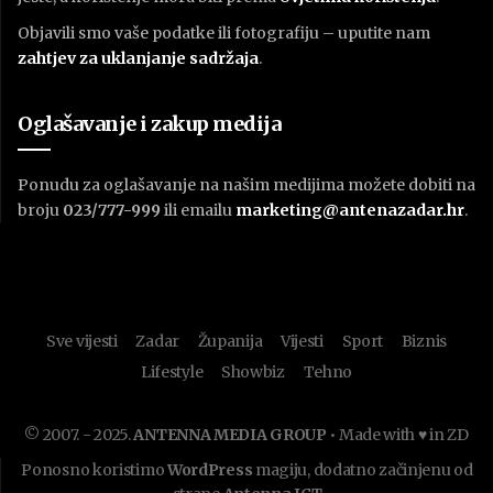
Objavili smo vaše podatke ili fotografiju – uputite nam
zahtjev za uklanjanje sadržaja
.
Oglašavanje i zakup medija
Ponudu za oglašavanje na našim medijima možete dobiti na
broju
023/777-999
ili emailu
marketing@antenazadar.hr
.
Sve vijesti
Zadar
Županija
Vijesti
Sport
Biznis
Lifestyle
Showbiz
Tehno
© 2007. - 2025.
ANTENNA MEDIA GROUP
• Made with ♥ in ZD
Ponosno koristimo
WordPress
magiju, dodatno začinjenu od