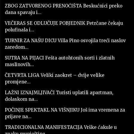
ZBOG ZATVORENOG PRENOĆIŠTA Beskućnici preko
dana spavaju i…
VEČERAS SE ODLUČUJE POBJEDNIK Petrčane čekaju
polufinala i…
TURNIR ZA NAŠU DICU Villa Pino osvojila treći naslov
zaredom…
SUTRA NA PIJACI Fešta autohtonih sorti i zlatnih
maslinovih…
ČETVRTA LIGA Veliki zaokret – dvije velike
promjene…
LAŽNI IZNAJMLJIVAČI Turisti uplatili apartman,
dolaskom na…
POČINJE SPEKTAKL NA VIŠNJIKU Još ima vremena za
prijave na…
TRADICIONALNA MANIFESTACIJA Vrške ćakule u
znaku munještine,…