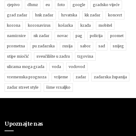
cjepivo
dhmz
eu
foto
google
gradsko vijeće
grad zadar
hnk zadar
hrvatska
kk zadar
koncert
korona
koronavirus
košarka
krađa
mobitel
namirnice
nk zadar
novac
pag
policija
promet
prometna
pu zadarska
rusija
sabor
sad
snijeg
stipe miočić
sveučilište u zadru
trgovina
ulicama moga grada
voda
vodovod
vremenska prognoza
vrijeme
zadar
zadarska županija
zadar street style
šime vrsaljko
Upoznajte nas