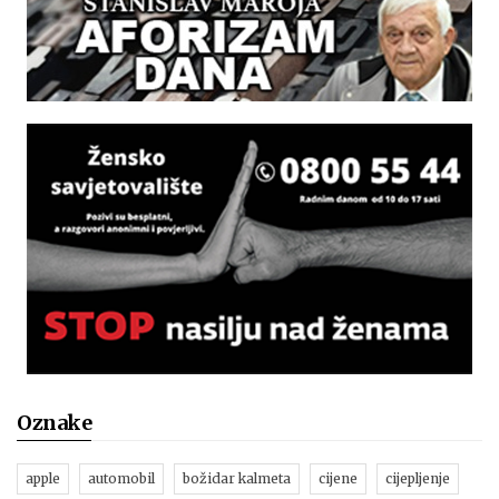
Oznake
apple
automobil
božidar kalmeta
cijene
cijepljenje