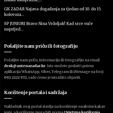
GK ZADAR Najava događanja za tjedan od 10. do 15.
kolovoza…
SP JUNIORI Bravo Nina Vrdoljak! Kad srce vuče
naprijed…
Pošaljite nam priču ili fotografiju
Pošaljite nam priču, informaciju ili fotografiju na email
desk@antenazadar.hr
. Isto možete poslati i putem
aplikacija WhatsApp, Viber, Telegram ili iMessage na broj
092 2222 972
, rado ćemo je istražiti i objaviti.
Korištenje portala i sadržaja
Nakladnik ovaj portal stavlja na korištenje onakvim kakav
jeste, a korištenje mora biti prema
U
vjetima korištenja
.