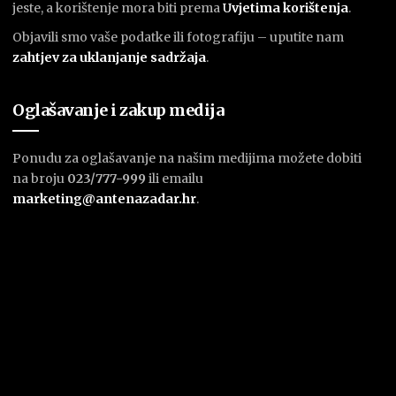
jeste, a korištenje mora biti prema
U
vjetima korištenja
.
Objavili smo vaše podatke ili fotografiju – uputite nam
zahtjev za uklanjanje sadržaja
.
Oglašavanje i zakup medija
Ponudu za oglašavanje na našim medijima možete dobiti
na broju
023/777-999
ili emailu
marketing@antenazadar.hr
.