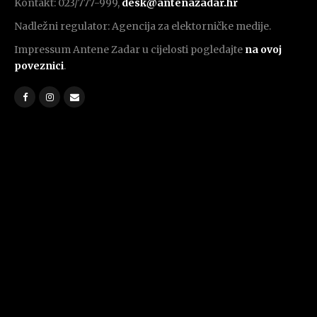
Kontakt: 023/777-999,
desk@antenazadar.hr
Nadležni regulator: Agencija za elektorničke medije.
Impressum Antene Zadar u cijelosti pogledajte
na ovoj
poveznici
.