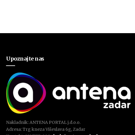
Upoznajte nas
Nakladnik: ANTENA PORTAL j.d.o.o.
Adresa: Trg kneza Višeslava 6g, Zadar