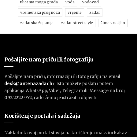
ulicama moga grada
voda
vodovod
vremenska prognoza
vrijeme
zadar
zadarska županija
zadar street style
šime vrsaljko
Pošaljite nam priču ili fotografiju
Pošaljite nam priču, informaciju ili fotografiju na email
desk@antenazadar.hr
. Isto možete poslati i putem
aplikacija WhatsApp, Viber, Telegram ili iMessage na broj
092 2222 972
, rado ćemo je istražiti i objaviti.
Korištenje portala i sadržaja
Nakladnik ovaj portal stavlja na korištenje onakvim kakav