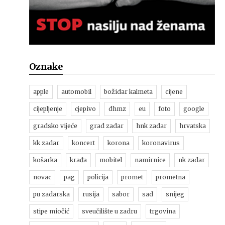
Oznake
apple
automobil
božidar kalmeta
cijene
cijepljenje
cjepivo
dhmz
eu
foto
google
gradsko vijeće
grad zadar
hnk zadar
hrvatska
kk zadar
koncert
korona
koronavirus
košarka
krađa
mobitel
namirnice
nk zadar
novac
pag
policija
promet
prometna
pu zadarska
rusija
sabor
sad
snijeg
stipe miočić
sveučilište u zadru
trgovina