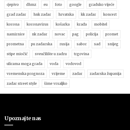
cjepivo
dhmz
eu
foto
google
gradsko vijeće
grad zadar
hnk zadar
hrvatska
kk zadar
koncert
korona
koronavirus
košarka
krađa
mobitel
namirnice
nk zadar
novac
pag
policija
promet
prometna
pu zadarska
rusija
sabor
sad
snijeg
stipe miočić
sveučilište u zadru
trgovina
ulicama moga grada
voda
vodovod
vremenska prognoza
vrijeme
zadar
zadarska županija
zadar street style
šime vrsaljko
Upoznajte nas