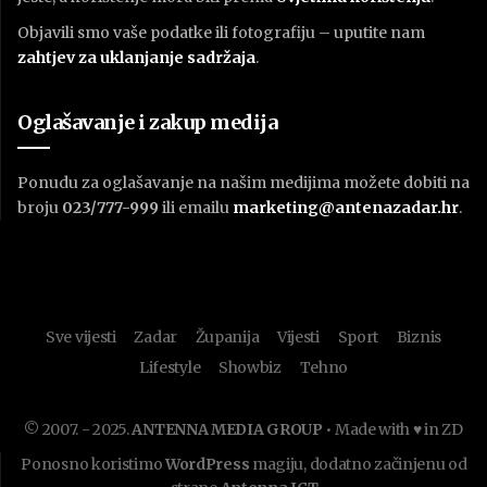
Objavili smo vaše podatke ili fotografiju – uputite nam
zahtjev za uklanjanje sadržaja
.
Oglašavanje i zakup medija
Ponudu za oglašavanje na našim medijima možete dobiti na
broju
023/777-999
ili emailu
marketing@antenazadar.hr
.
Sve vijesti
Zadar
Županija
Vijesti
Sport
Biznis
Lifestyle
Showbiz
Tehno
© 2007. - 2025.
ANTENNA MEDIA GROUP
• Made with ♥ in ZD
Ponosno koristimo
WordPress
magiju, dodatno začinjenu od