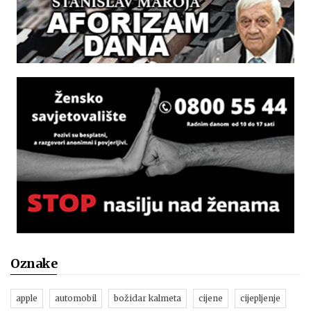
Oznake
apple
automobil
božidar kalmeta
cijene
cijepljenje