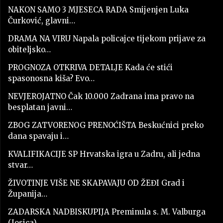
NAKON SAMO 3 MJESECA RADA Smijenjen Luka
Čurković, glavni…
DRAMA NA VIRU Napala policajce tijekom prijave za
obiteljsko…
PROGNOZA OTKRIVA DETALJE Kada će stići
spasonosna kiša? Evo…
NEVJEROJATNO Čak 10.000 Zadrana ima pravo na
besplatan javni…
ZBOG ZATVORENOG PRENOĆIŠTA Beskućnici preko
dana spavaju i…
KVALIFIKACIJE SP Hrvatska igra u Zadru, ali jedna
stvar…
ŽIVOTINJE VIŠE NE SKAPAVAJU OD ŽEĐI Grad i
Županija…
ZADARSKA NADBISKUPIJA Preminula s. M. Valburga
(Josica)…