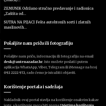
ZEMUNIK Održano stručno predavanje i radionica
„Zaštita od…
SUTRA NA PIJACI Fešta autohtonih sorti i zlatnih
maslinovih…
Pošaljite nam priču ili fotografiju
Pošaljite nam priču, informaciju ili fotografiju na email
desk@antenazadar.hr
. Isto možete poslati i putem
aplikacija WhatsApp, Viber, Telegram ili iMessage na broj
092 2222 972
, rado ćemo je istražiti i objaviti.
Korištenje portala i sadržaja
Nakladnik ovaj portal stavlja na korištenje onakvim kakav
jeste, a korištenje mora biti prema
U
vjetima korištenja
.