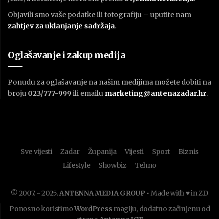
Objavili smo vaše podatke ili fotografiju – uputite nam
zahtjev za uklanjanje sadržaja
.
Oglašavanje i zakup medija
Ponudu za oglašavanje na našim medijima možete dobiti na
broju
023/777-999
ili emailu
marketing@antenazadar.hr
.
Sve vijesti
Zadar
Županija
Vijesti
Sport
Biznis
Lifestyle
Showbiz
Tehno
© 2007. - 2025.
ANTENNA MEDIA GROUP
• Made with ♥ in ZD
Ponosno koristimo
WordPress
magiju, dodatno začinjenu od