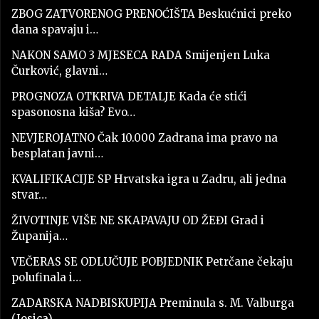
ZBOG ZATVORENOG PRENOĆIŠTA Beskućnici preko
dana spavaju i…
NAKON SAMO 3 MJESECA RADA Smijenjen Luka
Čurković, glavni…
PROGNOZA OTKRIVA DETALJE Kada će stići
spasonosna kiša? Evo…
NEVJEROJATNO Čak 10.000 Zadrana ima pravo na
besplatan javni…
KVALIFIKACIJE SP Hrvatska igra u Zadru, ali jedna
stvar…
ŽIVOTINJE VIŠE NE SKAPAVAJU OD ŽEĐI Grad i
Županija…
VEČERAS SE ODLUČUJE POBJEDNIK Petrčane čekaju
polufinala i…
ZADARSKA NADBISKUPIJA Preminula s. M. Valburga
(Josica)…