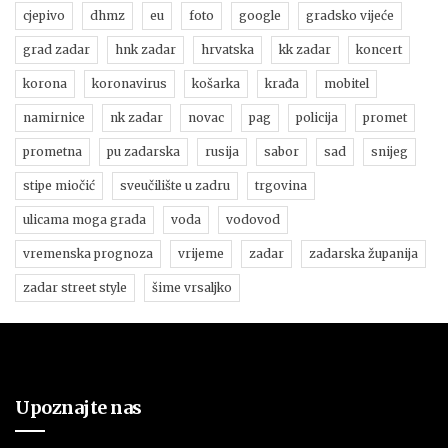
cjepivo
dhmz
eu
foto
google
gradsko vijeće
grad zadar
hnk zadar
hrvatska
kk zadar
koncert
korona
koronavirus
košarka
krađa
mobitel
namirnice
nk zadar
novac
pag
policija
promet
prometna
pu zadarska
rusija
sabor
sad
snijeg
stipe miočić
sveučilište u zadru
trgovina
ulicama moga grada
voda
vodovod
vremenska prognoza
vrijeme
zadar
zadarska županija
zadar street style
šime vrsaljko
Upoznajte nas