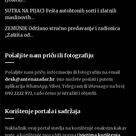
SUTRA NA PIJACI Fešta autohtonih sorti i zlatnih
maslinovih…
ZEMUNIK Održano stručno predavanje i radionica
„Zaštita od…
Pošaljite nam priču ili fotografiju
Pošaljite nam priču, informaciju ili fotografiju na email
desk@antenazadar.hr
. Isto možete poslati i putem
aplikacija WhatsApp, Viber, Telegram ili iMessage na broj
092 2222 972
, rado ćemo je istražiti i objaviti.
Korištenje portala i sadržaja
Nakladnik ovaj portal stavlja na korištenje onakvim kakav
jeste, a korištenje mora biti prema
U
vjetima korištenja
.