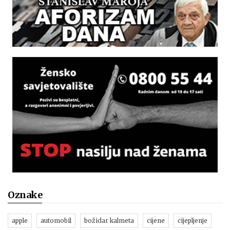
Oznake
apple
automobil
božidar kalmeta
cijene
cijepljenje