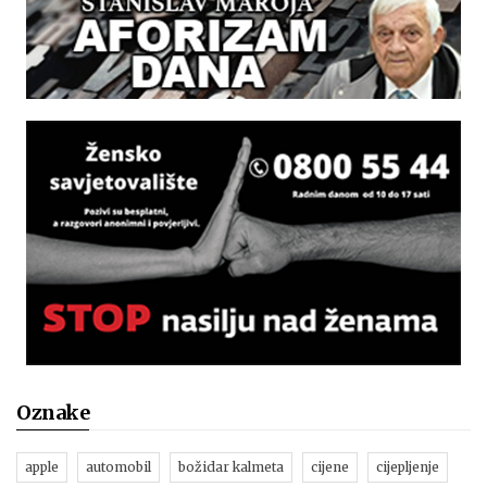
Oznake
apple
automobil
božidar kalmeta
cijene
cijepljenje