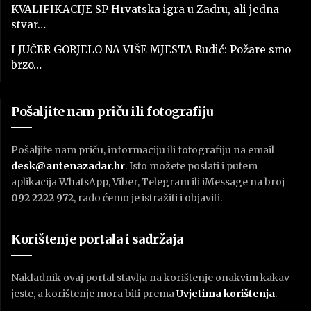
KVALIFIKACIJE SP Hrvatska igra u Zadru, ali jedna
stvar…
I JUČER GORJELO NA VIŠE MJESTA Rudić: Požare smo
brzo…
Pošaljite nam priču ili fotografiju
Pošaljite nam priču, informaciju ili fotografiju na email
desk@antenazadar.hr
. Isto možete poslati i putem
aplikacija WhatsApp, Viber, Telegram ili iMessage na broj
092 2222 972
, rado ćemo je istražiti i objaviti.
Korištenje portala i sadržaja
Nakladnik ovaj portal stavlja na korištenje onakvim kakav
jeste, a korištenje mora biti prema
U
vjetima korištenja
.