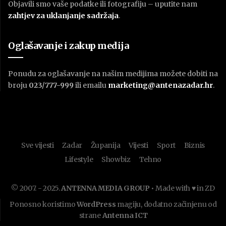
Objavili smo vaše podatke ili fotografiju – uputite nam
zahtjev za uklanjanje sadržaja
.
Oglašavanje i zakup medija
Ponudu za oglašavanje na našim medijima možete dobiti na
broju
023/777-999
ili emailu
marketing@antenazadar.hr
.
Sve vijesti
Zadar
Županija
Vijesti
Sport
Biznis
Lifestyle
Showbiz
Tehno
© 2007. - 2025.
ANTENNA MEDIA GROUP
• Made with ♥ in ZD
Ponosno koristimo
WordPress
magiju, dodatno začinjenu od
strane
Antenna ICT