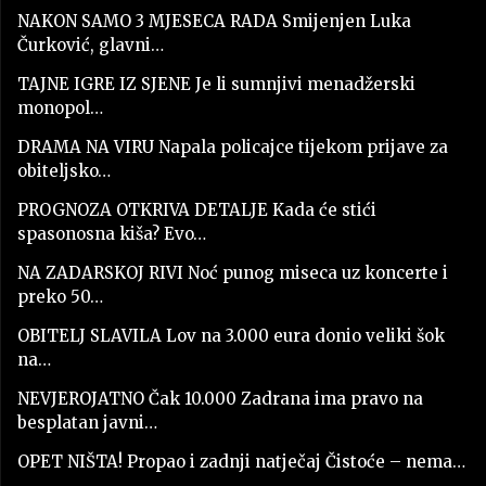
NAKON SAMO 3 MJESECA RADA Smijenjen Luka
Čurković, glavni…
TAJNE IGRE IZ SJENE Je li sumnjivi menadžerski
monopol…
DRAMA NA VIRU Napala policajce tijekom prijave za
obiteljsko…
PROGNOZA OTKRIVA DETALJE Kada će stići
spasonosna kiša? Evo…
NA ZADARSKOJ RIVI Noć punog miseca uz koncerte i
preko 50…
OBITELJ SLAVILA Lov na 3.000 eura donio veliki šok
na…
NEVJEROJATNO Čak 10.000 Zadrana ima pravo na
besplatan javni…
OPET NIŠTA! Propao i zadnji natječaj Čistoće – nema…