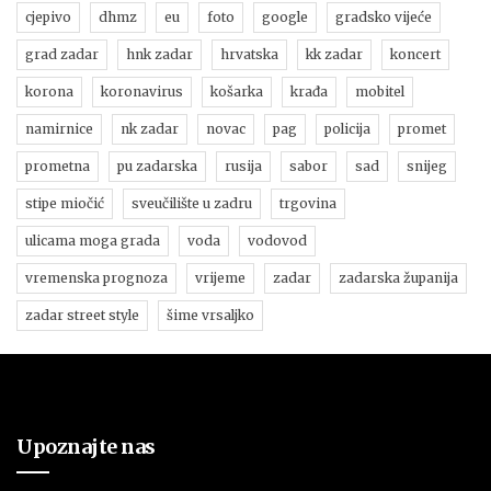
cjepivo
dhmz
eu
foto
google
gradsko vijeće
grad zadar
hnk zadar
hrvatska
kk zadar
koncert
korona
koronavirus
košarka
krađa
mobitel
namirnice
nk zadar
novac
pag
policija
promet
prometna
pu zadarska
rusija
sabor
sad
snijeg
stipe miočić
sveučilište u zadru
trgovina
ulicama moga grada
voda
vodovod
vremenska prognoza
vrijeme
zadar
zadarska županija
zadar street style
šime vrsaljko
Upoznajte nas