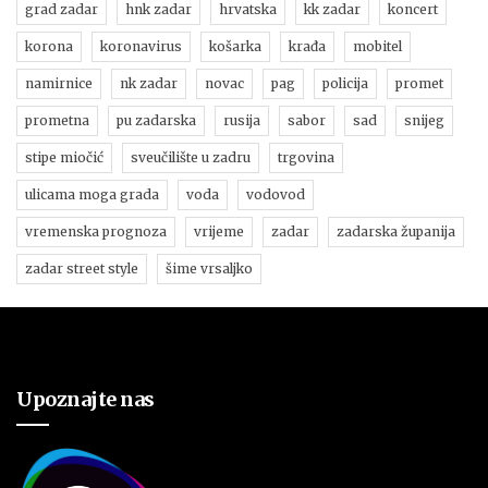
grad zadar
hnk zadar
hrvatska
kk zadar
koncert
korona
koronavirus
košarka
krađa
mobitel
namirnice
nk zadar
novac
pag
policija
promet
prometna
pu zadarska
rusija
sabor
sad
snijeg
stipe miočić
sveučilište u zadru
trgovina
ulicama moga grada
voda
vodovod
vremenska prognoza
vrijeme
zadar
zadarska županija
zadar street style
šime vrsaljko
Upoznajte nas