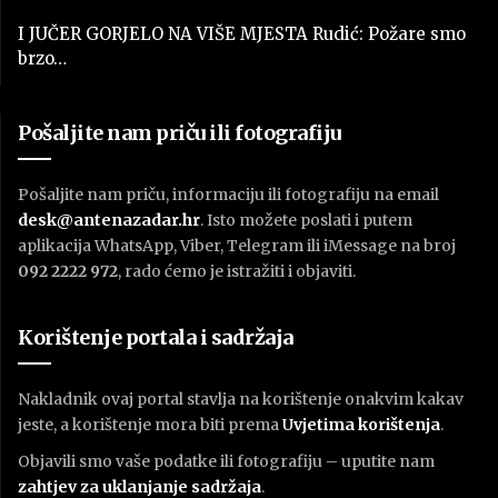
I JUČER GORJELO NA VIŠE MJESTA Rudić: Požare smo
brzo…
Pošaljite nam priču ili fotografiju
Pošaljite nam priču, informaciju ili fotografiju na email
desk@antenazadar.hr
. Isto možete poslati i putem
aplikacija WhatsApp, Viber, Telegram ili iMessage na broj
092 2222 972
, rado ćemo je istražiti i objaviti.
Korištenje portala i sadržaja
Nakladnik ovaj portal stavlja na korištenje onakvim kakav
jeste, a korištenje mora biti prema
U
vjetima korištenja
.
Objavili smo vaše podatke ili fotografiju – uputite nam
zahtjev za uklanjanje sadržaja
.