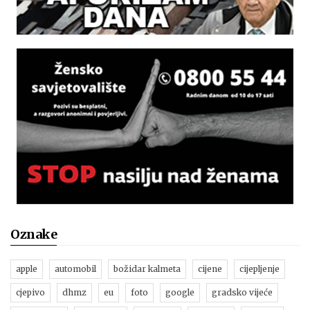
Oznake
apple
automobil
božidar kalmeta
cijene
cijepljenje
cjepivo
dhmz
eu
foto
google
gradsko vijeće