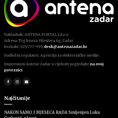
Nakladnik: ANTENA PORTAL j.d.o.o.
Adresa: Trg kneza Višeslava 6g, Zadar
Kontakt: 023/777-999,
desk@antenazadar.hr
Nadležni regulator: Agencija za elektorničke medije.
Impressum Antene Zadar u cijelosti pogledajte
na ovoj
poveznici
.
Najčitanije
NAKON SAMO 3 MJESECA RADA Smijenjen Luka