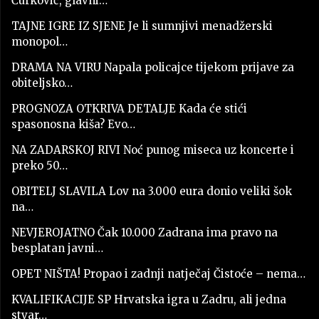
Čurković, glavni…
TAJNE IGRE IZ SJENE Je li sumnjivi menadžerski
monopol…
DRAMA NA VIRU Napala policajce tijekom prijave za
obiteljsko…
PROGNOZA OTKRIVA DETALJE Kada će stići
spasonosna kiša? Evo…
NA ZADARSKOJ RIVI Noć punog miseca uz koncerte i
preko 50…
OBITELJ SLAVILA Lov na 3.000 eura donio veliki šok
na…
NEVJEROJATNO Čak 10.000 Zadrana ima pravo na
besplatan javni…
OPET NIŠTA! Propao i zadnji natječaj Čistoće – nema…
KVALIFIKACIJE SP Hrvatska igra u Zadru, ali jedna
stvar…