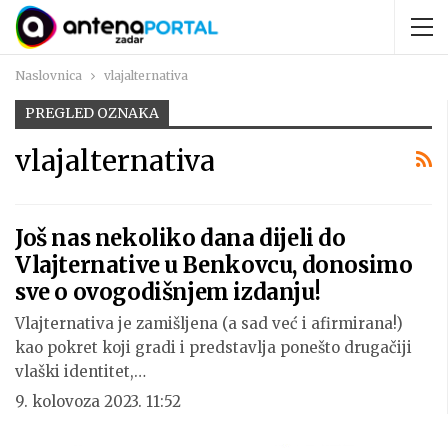
Naslovnica
vlajalternativa
PREGLED OZNAKA
vlajalternativa
Još nas nekoliko dana dijeli do
Vlajternative u Benkovcu, donosimo
sve o ovogodišnjem izdanju!
Vlajternativa je zamišljena (a sad već i afirmirana!)
kao pokret koji gradi i predstavlja ponešto drugačiji
vlaški identitet,…
9. kolovoza 2023. 11:52