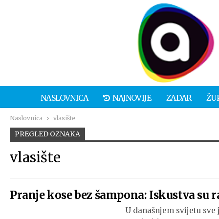
NASLOVNICA
NAJNOVIJE
ZADAR
ŽU
Naslovnica
vlasište
PREGLED OZNAKA
vlasište
Pranje kose bez šampona: Iskustva su raz
U današnjem svijetu sve j