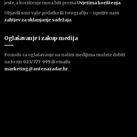
jeste, a korištenje mora biti prema
U
vjetima korištenja
.
Objavili smo vaše podatke ili fotografiju – uputite nam
zahtjev za uklanjanje sadržaja
.
Oglašavanje i zakup medija
Ponudu za oglašavanje na našim medijima možete dobiti
na broju
023/777-999
ili emailu
marketing@antenazadar.hr
.