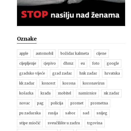
Oznake
apple
automobil
božidar kalmeta
cijene
cijepljenje
cjepivo
dhmz
eu
foto
google
gradsko vijeće
grad zadar
hnk zadar
hrvatska
kk zadar
koncert
korona
koronavirus
košarka
krađa
mobitel
namirnice
nk zadar
novac
pag
policija
promet
prometna
pu zadarska
rusija
sabor
sad
snijeg
stipe miočić
sveučilište u zadru
trgovina