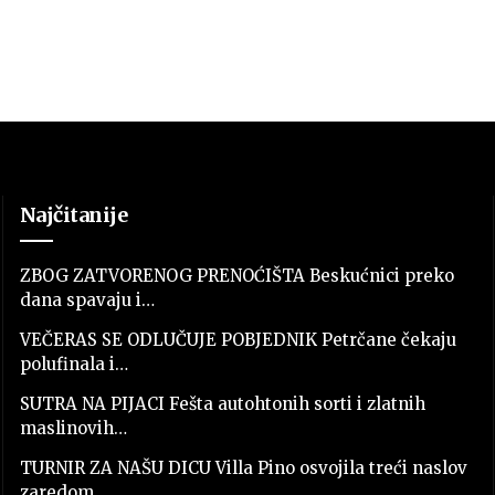
Najčitanije
ZBOG ZATVORENOG PRENOĆIŠTA Beskućnici preko
dana spavaju i…
VEČERAS SE ODLUČUJE POBJEDNIK Petrčane čekaju
polufinala i…
SUTRA NA PIJACI Fešta autohtonih sorti i zlatnih
maslinovih…
TURNIR ZA NAŠU DICU Villa Pino osvojila treći naslov
zaredom…