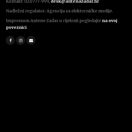
Kontakt: 023/777-999,
desk@antenazadar.hr
Nadležni regulator: Agencija za elektorničke medije.
Impressum Antene Zadar u cijelosti pogledajte
na ovoj
poveznici
.