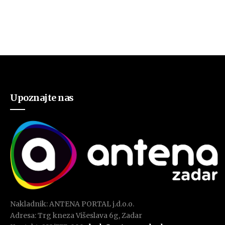
Upoznajte nas
Nakladnik: ANTENA PORTAL j.d.o.o.
Adresa: Trg kneza Višeslava 6g, Zadar