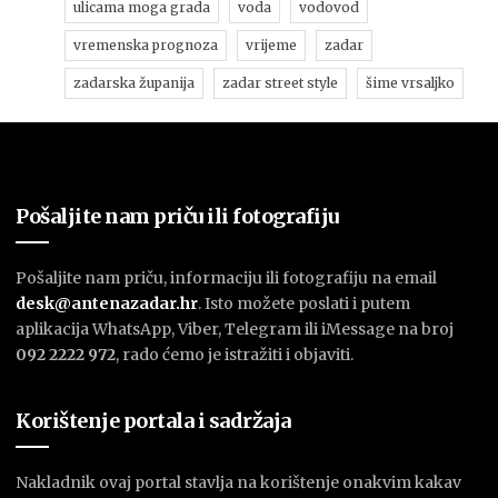
ulicama moga grada
voda
vodovod
vremenska prognoza
vrijeme
zadar
zadarska županija
zadar street style
šime vrsaljko
Pošaljite nam priču ili fotografiju
Pošaljite nam priču, informaciju ili fotografiju na email
desk@antenazadar.hr
. Isto možete poslati i putem
aplikacija WhatsApp, Viber, Telegram ili iMessage na broj
092 2222 972
, rado ćemo je istražiti i objaviti.
Korištenje portala i sadržaja
Nakladnik ovaj portal stavlja na korištenje onakvim kakav