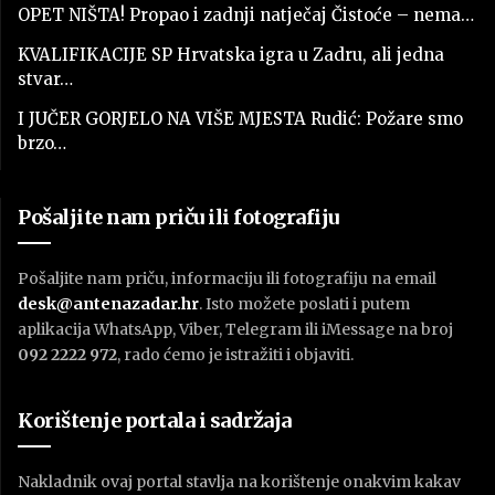
OPET NIŠTA! Propao i zadnji natječaj Čistoće – nema…
KVALIFIKACIJE SP Hrvatska igra u Zadru, ali jedna
stvar…
I JUČER GORJELO NA VIŠE MJESTA Rudić: Požare smo
brzo…
Pošaljite nam priču ili fotografiju
Pošaljite nam priču, informaciju ili fotografiju na email
desk@antenazadar.hr
. Isto možete poslati i putem
aplikacija WhatsApp, Viber, Telegram ili iMessage na broj
092 2222 972
, rado ćemo je istražiti i objaviti.
Korištenje portala i sadržaja
Nakladnik ovaj portal stavlja na korištenje onakvim kakav