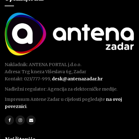
Nakladnik: ANTENA PORTAL j.d.o.o.
Adresa: Trg kneza Višeslava 6g, Zadar
Kontakt: 023/777-999,
desk@antenazadar.hr
Nadležni regulator: Agencija za elektorničke medije.
Impressum Antene Zadar u cijelosti pogledajte
na ovoj
poveznici
.