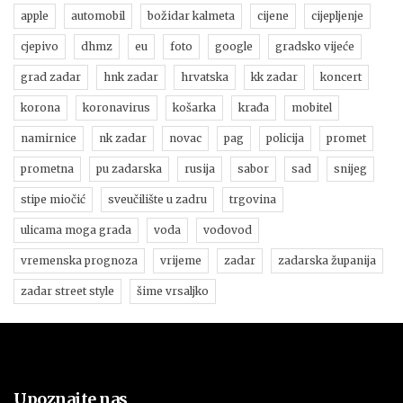
apple
automobil
božidar kalmeta
cijene
cijepljenje
cjepivo
dhmz
eu
foto
google
gradsko vijeće
grad zadar
hnk zadar
hrvatska
kk zadar
koncert
korona
koronavirus
košarka
krađa
mobitel
namirnice
nk zadar
novac
pag
policija
promet
prometna
pu zadarska
rusija
sabor
sad
snijeg
stipe miočić
sveučilište u zadru
trgovina
ulicama moga grada
voda
vodovod
vremenska prognoza
vrijeme
zadar
zadarska županija
zadar street style
šime vrsaljko
Upoznajte nas