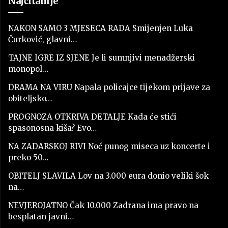
Najčitanije
NAKON SAMO 3 MJESECA RADA Smijenjen Luka
Čurković, glavni…
TAJNE IGRE IZ SJENE Je li sumnjivi menadžerski
monopol…
DRAMA NA VIRU Napala policajce tijekom prijave za
obiteljsko…
PROGNOZA OTKRIVA DETALJE Kada će stići
spasonosna kiša? Evo…
NA ZADARSKOJ RIVI Noć punog miseca uz koncerte i
preko 50…
OBITELJ SLAVILA Lov na 3.000 eura donio veliki šok
na…
NEVJEROJATNO Čak 10.000 Zadrana ima pravo na
besplatan javni…