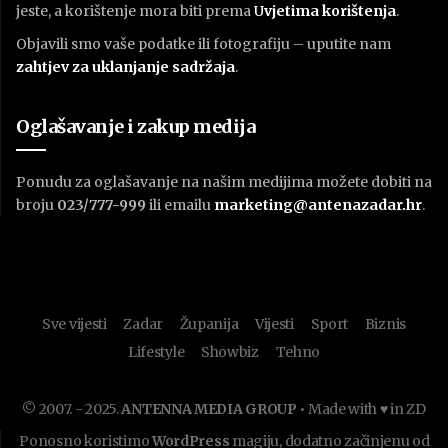
jeste, a korištenje mora biti prema
U
vjetima korištenja
.
Objavili smo vaše podatke ili fotografiju – uputite nam
zahtjev za uklanjanje sadržaja
.
Oglašavanje i zakup medija
Ponudu za oglašavanje na našim medijima možete dobiti na
broju
023/777-999
ili emailu
marketing@antenazadar.hr
.
Sve vijesti
Zadar
Županija
Vijesti
Sport
Biznis
Lifestyle
Showbiz
Tehno
© 2007. - 2025.
ANTENNA MEDIA GROUP
• Made with ♥ in ZD
Ponosno koristimo
WordPress
magiju, dodatno začinjenu od