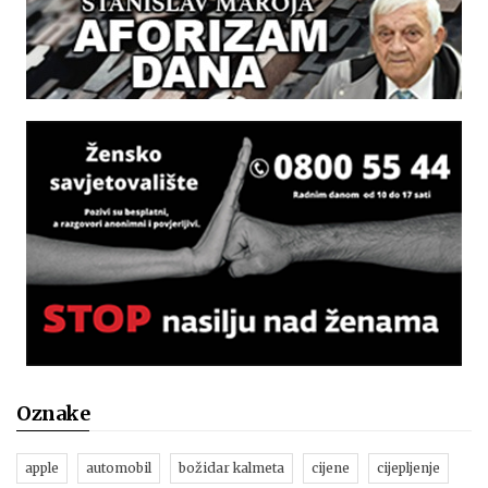
Oznake
apple
automobil
božidar kalmeta
cijene
cijepljenje