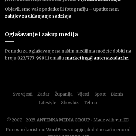
Objavili smo vaše podatke ili fotografiju – uputite nam
zahtjev za uklanjanje sadržaja
.
Oglašavanje i zakup medija
Ponudu za oglašavanje na našim medijima možete dobiti na
broju
023/777-999
ili emailu
marketing@antenazadar.hr
.
Sve vijesti
Zadar
Županija
Vijesti
Sport
Biznis
Lifestyle
Showbiz
Tehno
© 2007. - 2025.
ANTENNA MEDIA GROUP
• Made with ♥ in ZD
Ponosno koristimo
WordPress
magiju, dodatno začinjenu od