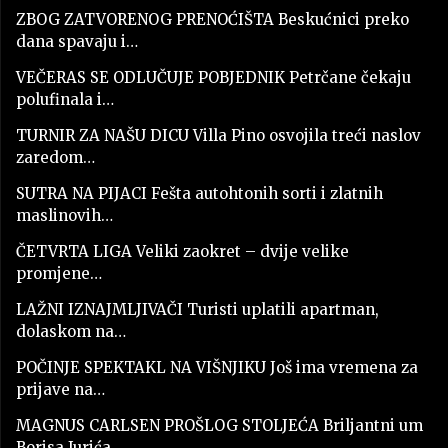
ZBOG ZATVORENOG PRENOĆIŠTA Beskućnici preko
dana spavaju i…
VEČERAS SE ODLUČUJE POBJEDNIK Petrčane čekaju
polufinala i…
TURNIR ZA NAŠU DICU Villa Pino osvojila treći naslov
zaredom…
SUTRA NA PIJACI Fešta autohtonih sorti i zlatnih
maslinovih…
ČETVRTA LIGA Veliki zaokret – dvije velike
promjene…
LAŽNI IZNAJMLJIVAČI Turisti uplatili apartman,
dolaskom na…
POČINJE SPEKTAKL NA VIŠNJIKU Još ima vremena za
prijave na…
MAGNUS CARLSEN PROŠLOG STOLJEĆA Briljantni um
Borisa Jurića