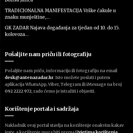
TRADICIONALNA MANIFESTACIJA Vrške ćakule u
znaku munještine,…
GK ZADAR Najava događanja za tjedan od 10. do 15.
kolovoza…
Pošaljite nam priču ili fotografiju
Pošaljite nam priču, informaciju ili fotografiju na email
desk@antenazadar.hr
. Isto možete poslati i putem
aplikacija WhatsApp, Viber, Telegram ili iMessage na broj
092 2222 972
, rado ćemo je istražiti i objaviti.
Korištenje portala i sadržaja
Nakladnik ovaj portal stavlja na korištenje onakvim kakav
jeste, a korištenje mora biti prema
U
vjetima korištenja
.