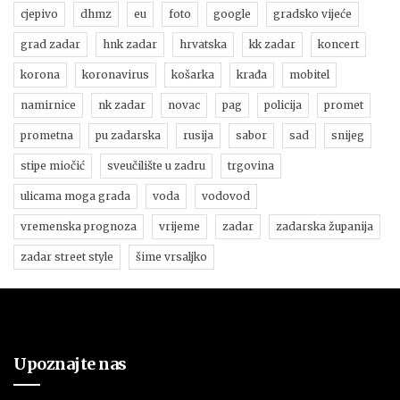
cjepivo
dhmz
eu
foto
google
gradsko vijeće
grad zadar
hnk zadar
hrvatska
kk zadar
koncert
korona
koronavirus
košarka
krađa
mobitel
namirnice
nk zadar
novac
pag
policija
promet
prometna
pu zadarska
rusija
sabor
sad
snijeg
stipe miočić
sveučilište u zadru
trgovina
ulicama moga grada
voda
vodovod
vremenska prognoza
vrijeme
zadar
zadarska županija
zadar street style
šime vrsaljko
Upoznajte nas