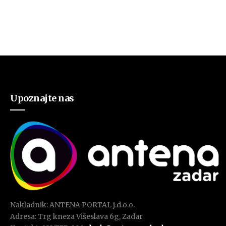
Upoznajte nas
Nakladnik: ANTENA PORTAL j.d.o.o.
Adresa: Trg kneza Višeslava 6g, Zadar