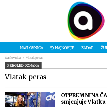
NASLOVNICA
NAJNOVIJE
ZADAR
ŽU
Naslovnica
Vlatak peras
PREGLED OZNAKA
Vlatak peras
OTPREMNINA ČAK
smjenjuje Vlatku