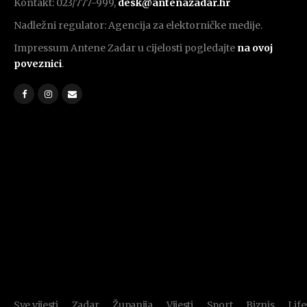
Kontakt: 023/777-999,
desk@antenazadar.hr
Nadležni regulator: Agencija za elektorničke medije.
Impressum Antene Zadar u cijelosti pogledajte
na ovoj
poveznici
.
Sve vijesti
Zadar
Županija
Vijesti
Sport
Biznis
Life