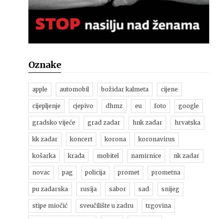
Oznake
apple
automobil
božidar kalmeta
cijene
cijepljenje
cjepivo
dhmz
eu
foto
google
gradsko vijeće
grad zadar
hnk zadar
hrvatska
kk zadar
koncert
korona
koronavirus
košarka
krađa
mobitel
namirnice
nk zadar
novac
pag
policija
promet
prometna
pu zadarska
rusija
sabor
sad
snijeg
stipe miočić
sveučilište u zadru
trgovina