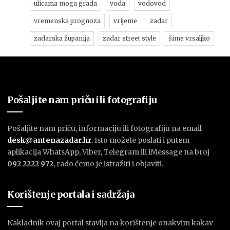
ulicama moga grada
voda
vodovod
vremenska prognoza
vrijeme
zadar
zadarska županija
zadar street style
šime vrsaljko
Pošaljite nam priču ili fotografiju
Pošaljite nam priču, informaciju ili fotografiju na email
desk@antenazadar.hr
. Isto možete poslati i putem
aplikacija WhatsApp, Viber, Telegram ili iMessage na broj
092 2222 972
, rado ćemo je istražiti i objaviti.
Korištenje portala i sadržaja
Nakladnik ovaj portal stavlja na korištenje onakvim kakav