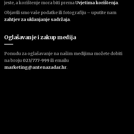
jeste, a korištenje mora biti prema
U
vjetima korištenja
.
Objavili smo vaše podatke ili fotografiju – uputite nam
zahtjev za uklanjanje sadržaja
.
Oglašavanje i zakup medija
Ponudu za oglašavanje na našim medijima možete dobiti
na broju
023/777-999
ili emailu
marketing@antenazadar.hr
.