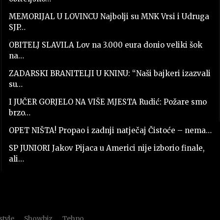
MEMORIJAL U LOVINCU Najbolji su MNK Vrsi i Udruga
SJP…
OBITELJ SLAVILA Lov na 3.000 eura donio veliki šok
na…
ZADARSKI BRANITELJI U KNINU: “Naši bajkeri izazvali
su…
I JUČER GORJELO NA VIŠE MJESTA Rudić: Požare smo
brzo…
OPET NIŠTA! Propao i zadnji natječaj Čistoće – nema…
SP JUNIORI Jakov Pijaca u Americi nije izborio finale,
ali…
style
Showbiz
Tehno