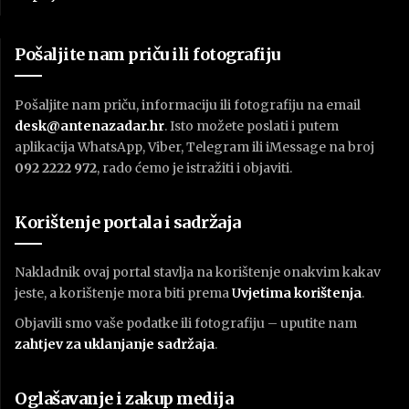
Pošaljite nam priču ili fotografiju
Pošaljite nam priču, informaciju ili fotografiju na email
desk@antenazadar.hr
. Isto možete poslati i putem
aplikacija WhatsApp, Viber, Telegram ili iMessage na broj
092 2222 972
, rado ćemo je istražiti i objaviti.
Korištenje portala i sadržaja
Nakladnik ovaj portal stavlja na korištenje onakvim kakav
jeste, a korištenje mora biti prema
U
vjetima korištenja
.
Objavili smo vaše podatke ili fotografiju – uputite nam
zahtjev za uklanjanje sadržaja
.
Oglašavanje i zakup medija