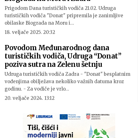
Prigodom Dana turističkih vodiča 21.02. Udruga
turističkih vodiča "Donat" pripremila je zanimljive
obilaske Biograda na Moru i…
18. veljače 2025. 20:32
Povodom Međunarodnog dana
turističkih vodiča, Udruga “Donat”
poziva sutra na Zelenu šetnju
Udruga turističkih vodiča Zadra - "Donat" besplatnim
vođenjima obilježava nekoliko važnih datuma kroz
godinu. - Za vodiče je vrlo…
20. veljače 2024. 13:12