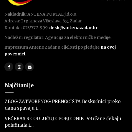
Nakladnik: ANTENA PORTAL j.d.o.o.
Adresa: Trg kneza Višeslava 6g, Zadar
Kontakt: 023/777-999,
desk@antenazadar.hr
Nadležni regulator: Agencija za elektorničke medije.
Impressum Antene Zadar u cijelosti pogledajte
na ovoj
poveznici
.
Najčitanije
ZBOG ZATVORENOG PRENOĆIŠTA Beskućnici preko
dana spavaju i…
VEČERAS SE ODLUČUJE POBJEDNIK Petrčane čekaju
polufinala i…