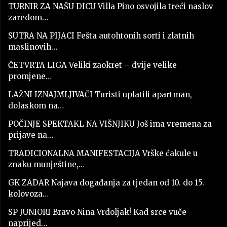
TURNIR ZA NAŠU DICU Villa Pino osvojila treći naslov
zaredom…
SUTRA NA PIJACI Fešta autohtonih sorti i zlatnih
maslinovih…
ČETVRTA LIGA Veliki zaokret – dvije velike
promjene…
LAŽNI IZNAJMLJIVAČI Turisti uplatili apartman,
dolaskom na…
POČINJE SPEKTAKL NA VIŠNJIKU Još ima vremena za
prijave na…
TRADICIONALNA MANIFESTACIJA Vrške ćakule u
znaku munještine,…
GK ZADAR Najava događanja za tjedan od 10. do 15.
kolovoza…
SP JUNIORI Bravo Nina Vrdoljak! Kad srce vuče
naprijed…