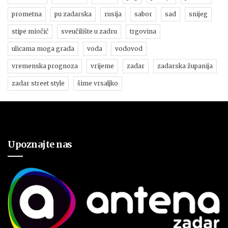
prometna
pu zadarska
rusija
sabor
sad
snijeg
stipe miočić
sveučilište u zadru
trgovina
ulicama moga grada
voda
vodovod
vremenska prognoza
vrijeme
zadar
zadarska županija
zadar street style
šime vrsaljko
Upoznajte nas