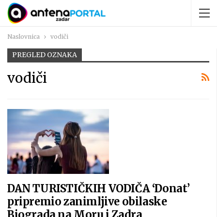
Naslovnica
vodiči
PREGLED OZNAKA
vodiči
DAN TURISTIČKIH VODIČA ‘Donat’
pripremio zanimljive obilaske
Biograda na Moru i Zadra