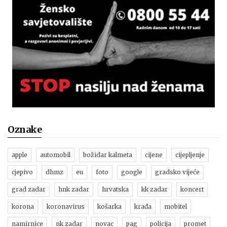
Oznake
apple
automobil
božidar kalmeta
cijene
cijepljenje
cjepivo
dhmz
eu
foto
google
gradsko vijeće
grad zadar
hnk zadar
hrvatska
kk zadar
koncert
korona
koronavirus
košarka
krađa
mobitel
namirnice
nk zadar
novac
pag
policija
promet